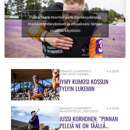
Paina tästä markkinointi hyväksyäksesi
markkinointievästeet ja ottaaksesi tämän
sisällön käyttöön
ENNAKOT JA RAPORTIT
,
4.8.2026
JYMYJUTUT
,
YLEINEN
JYMY KUMOSI KOSSUN
TYLYIN LUKEMIN
ENNAKOT JA RAPORTIT
,
4.8.2026
HAASTATTELUT
,
JYMYJUTUT
JUSSI KORHONEN: ”PINNAN
PELEJÄ NE ON TÄÄLLÄ