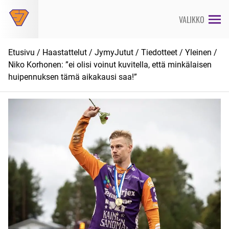
Siirry
suoraan
VALIKKO
sisältöön
Etusivu
/
Haastattelut
/
JymyJutut
/
Tiedotteet
/
Yleinen
/
Niko Korhonen: ”ei olisi voinut kuvitella, että minkälaisen
huipennuksen tämä aikakausi saa!”