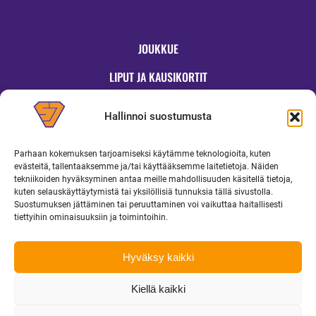
JOUKKUE
LIPUT JA KAUSIKORTIT
OTTELUT
Hallinnoi suostumusta
JYMYKAUPPA
Parhaan kokemuksen tarjoamiseksi käytämme teknologioita, kuten
OTTELUINFO
evästeitä, tallentaaksemme ja/tai käyttääksemme laitetietoja. Näiden
tekniikoiden hyväksyminen antaa meille mahdollisuuden käsitellä tietoja,
UUTISET
kuten selauskäyttäytymistä tai yksilöllisiä tunnuksia tällä sivustolla.
Suostumuksen jättäminen tai peruuttaminen voi vaikuttaa haitallisesti
YRITYKSILLE
tiettyihin ominaisuuksiin ja toimintoihin.
MEDIALLE
Hyväksy kaikki
Kiellä kaikki
Copyright 2026 Superjymy Oy | Linturinteenkatu 1, 88610 Vuokatti |