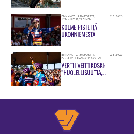
HIUKASSA!”
ENNAKOT JA RAPORTIT
,
2.8.2026
JYMYJUTUT
,
YLEINEN
KOLME PISTETTÄ
UKONNIEMESTÄ
ENNAKOT JA RAPORTIT
,
2.8.2026
HAASTATTELUT
,
JYMYJUTUT
VERTTI VEITTIKOSKI:
”HUOLELLISUUTTA,
HUOLELLISUUTTA!”