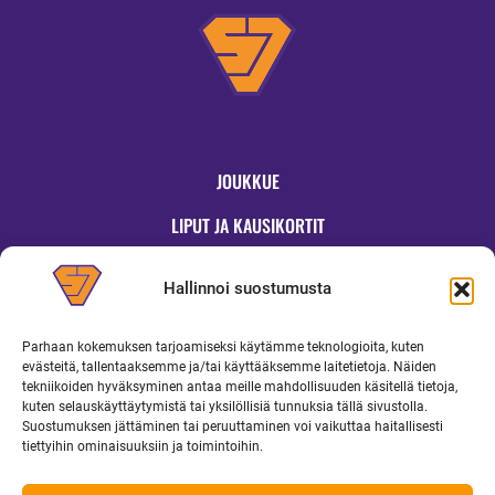
JOUKKUE
LIPUT JA KAUSIKORTIT
OTTELUT
Hallinnoi suostumusta
JYMYKAUPPA
Parhaan kokemuksen tarjoamiseksi käytämme teknologioita, kuten
OTTELUINFO
evästeitä, tallentaaksemme ja/tai käyttääksemme laitetietoja. Näiden
tekniikoiden hyväksyminen antaa meille mahdollisuuden käsitellä tietoja,
UUTISET
kuten selauskäyttäytymistä tai yksilöllisiä tunnuksia tällä sivustolla.
Suostumuksen jättäminen tai peruuttaminen voi vaikuttaa haitallisesti
YRITYKSILLE
tiettyihin ominaisuuksiin ja toimintoihin.
MEDIALLE