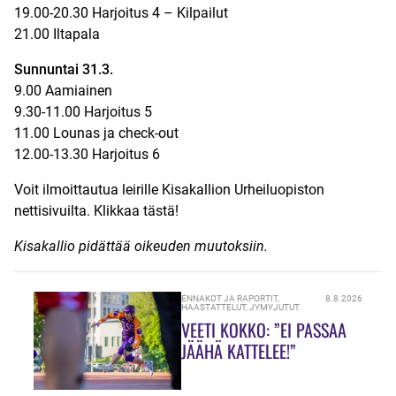
19.00-20.30 Harjoitus 4 – Kilpailut
21.00 Iltapala
Sunnuntai 31.3.
9.00 Aamiainen
9.30-11.00 Harjoitus 5
11.00 Lounas ja check-out
12.00-13.30 Harjoitus 6
Voit ilmoittautua leirille Kisakallion Urheiluopiston
nettisivuilta. Klikkaa
tästä!
Kisakallio pidättää oikeuden muutoksiin.
ENNAKOT JA RAPORTIT
,
8.8.2026
HAASTATTELUT
,
JYMYJUTUT
VEETI KOKKO: ”EI PASSAA
JÄÄHÄ KATTELEE!”