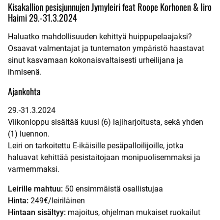
Kisakallion pesisjunnujen Jymyleiri feat Roope Korhonen & Iiro
Haimi 29.-31.3.2024
Haluatko mahdollisuuden kehittyä huippupelaajaksi?
Osaavat valmentajat ja tuntematon ympäristö haastavat
sinut kasvamaan kokonaisvaltaisesti urheilijana ja
ihmisenä.
Ajankohta
29.-31.3.2024
Viikonloppu sisältää kuusi (6) lajiharjoitusta, sekä yhden
(1) luennon.
Leiri on tarkoitettu E-ikäisille pesäpalloilijoille, jotka
haluavat kehittää pesistaitojaan monipuolisemmaksi ja
varmemmaksi.
Leirille mahtuu:
50 ensimmäistä osallistujaa
Hinta:
249€/leiriläinen
Hintaan sisältyy:
majoitus, ohjelman mukaiset ruokailut