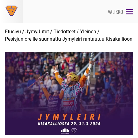
Siirry
suoraan
VALIKKO
sisältöön
Etusivu
/
JymyJutut
/
Tiedotteet
/
Yleinen
/
Pesisjunioreille suunnattu Jymyleiri rantautuu Kisakallioon