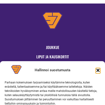
JOUKKUE
LIPUT JA KAUSIKORTIT
OTTELUT
Hallinnoi suostumusta
JYMYKAUPPA
Parhaan kokemuksen tarjoamiseksi käytämme teknologioita, kuten
OTTELUINFO
evästeitä, tallentaaksemme ja/tai käyttääksemme laitetietoja. Näiden
tekniikoiden hyväksyminen antaa meille mahdollisuuden käsitellä tietoja,
UUTISET
kuten selauskäyttäytymistä tai yksilöllisiä tunnuksia tällä sivustolla.
Suostumuksen jättäminen tai peruuttaminen voi vaikuttaa haitallisesti
YRITYKSILLE
tiettyihin ominaisuuksiin ja toimintoihin.