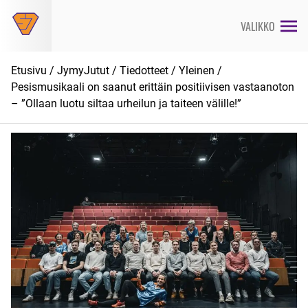
Siirry
suoraan
VALIKKO
sisältöön
Etusivu
/
JymyJutut
/
Tiedotteet
/
Yleinen
/
Pesismusikaali on saanut erittäin positiivisen vastaanoton
– ”Ollaan luotu siltaa urheilun ja taiteen välille!”