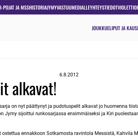
B-POJAT JA MSS
HISTORIA
JYMYVASTUU
MEDIALLE
YHTEYSTIEDOT
VIOLETTIO
JOUKKUE
LIPUT JA KAUS
6.8.2012
t alkavat!
arja on nyt päättynyt ja pudotuspelit alkavat jo huomenna tii
n Jymy sijoittui runkosarjassa ensimmäiseksi ja Kiri puolestaan n
t ostettua ennakkoon Sotkamosta ravintola Messistä, Kahvila M