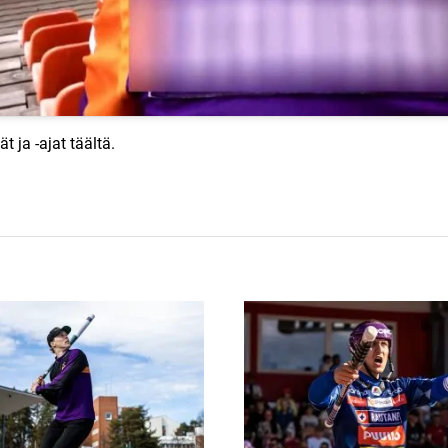
ät ja -ajat
täältä
.