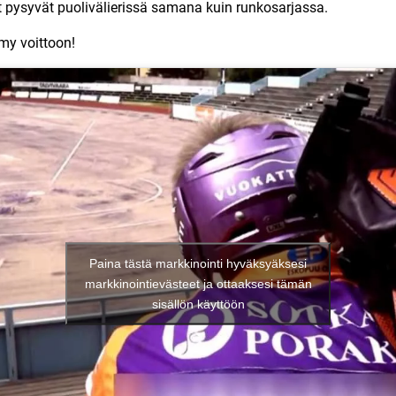
t pysyvät puolivälierissä samana kuin runkosarjassa.
y voittoon!
Paina tästä markkinointi hyväksyäksesi
markkinointievästeet ja ottaaksesi tämän
sisällön käyttöön