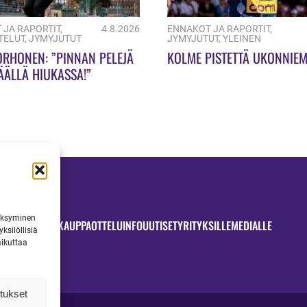
 JA RAPORTIT
,
4.8.2026
ENNAKOT JA RAPORTIT
,
TELUT
,
JYMYJUTUT
JYMYJUTUT
,
YLEINEN
ORHONEN: ”PINNAN PELEJÄ
KOLME PISTETTÄ UKONNIEM
ÄÄLLÄ HIUKASSA!”
väksyminen
OTTELUT
JYMYKAUPPA
OTTELUINFO
UUTISET
YRITYKSILLE
MEDIALLE
ksilöllisiä
aikuttaa
tukset