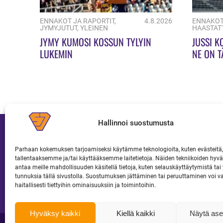
ENNAKOT JA RAPORTIT
,
4.8.2026
ENNAKOT
JYMYJUTUT
,
YLEINEN
HAASTAT
JYMY KUMOSI KOSSUN TYLYIN
JUSSI K
LUKEMIN
NE ON T
Hallinnoi suostumusta
Parhaan kokemuksen tarjoamiseksi käytämme teknologioita, kuten evästeitä,
tallentaaksemme ja/tai käyttääksemme laitetietoja. Näiden tekniikoiden hy
JOUKKUE
LIPUT JA KAUSIKORTIT
antaa meille mahdollisuuden käsitellä tietoja, kuten selauskäyttäytymistä tai y
tunnuksia tällä sivustolla. Suostumuksen jättäminen tai peruuttaminen voi v
haitallisesti tiettyihin ominaisuuksiin ja toimintoihin.
Hyväksy kaikki
Kiellä kaikki
Näytä ase