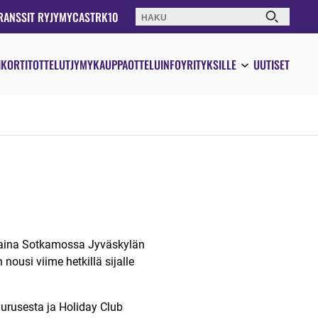
RANSSIT RY
JYMYCAST
RK10
Haku:
IKORTIT
OTTELUT
JYMYKAUPPA
OTTELUINFO
YRITYKSILLE
UUTISET
staina Sotkamossa Jyväskylän
ousi viime hetkillä sijalle
urusesta ja Holiday Club