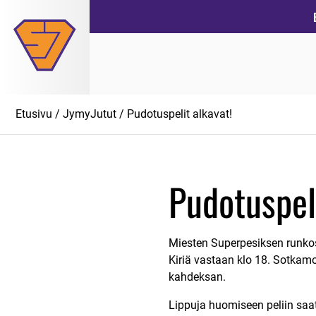
Siirry
suoraan
sisältöön
Etusivu
/
JymyJutut
/ Pudotuspelit alkavat!
Pudotuspeli
Miesten Superpesiksen runkos
Kiriä vastaan klo 18. Sotkamo
kahdeksan.
Lippuja huomiseen peliin saa