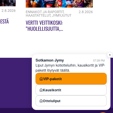
2.8.2026
ENNAKOT JA RAPORTIT
,
2.8.2026
HAASTATTELUT
,
JYMYJUTUT
ESTÄ
VERTTI VEITTIKOSKI:
”HUOLELLISUUTTA,
HUOLELLISUUTTA!”