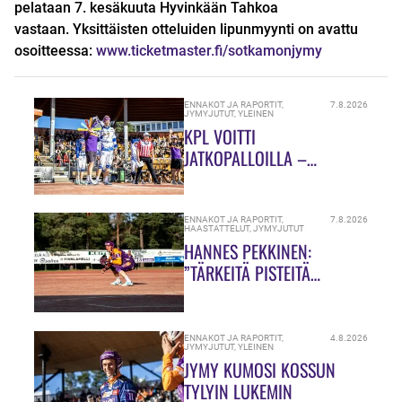
pelataan 7. kesäkuuta Hyvinkään Tahkoa
vastaan.
Yksittäisten otteluiden lipunmyynti on avattu
osoitteessa:
www.ticketmaster.fi/sotkamonjymy
ENNAKOT JA RAPORTIT
,
7.8.2026
JYMYJUTUT
,
YLEINEN
KPL VOITTI
JATKOPALLOILLA –
SUMULAAKSOSSA
TARJOLLA OLI ULKOPELIN
JUHLAA
ENNAKOT JA RAPORTIT
,
7.8.2026
HAASTATTELUT
,
JYMYJUTUT
HANNES PEKKINEN:
”TÄRKEITÄ PISTEITÄ
JAOSSA!”
ENNAKOT JA RAPORTIT
,
4.8.2026
JYMYJUTUT
,
YLEINEN
JYMY KUMOSI KOSSUN
TYLYIN LUKEMIN