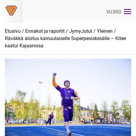
Siirry
suoraan
VALIKKO
sisältöön
Etusivu
/
Ennakot ja raportit
/
JymyJutut
/
Yleinen
/
Räväkkä aloitus kainuulaiselle Superpesiskesälle – Kitee
kaatui Kajaanissa