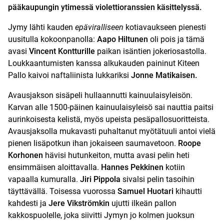
pääkaupungin ytimessä violettioranssien käsittelyssä.
Jymy lähti kauden
epäviralliseen
kotiavaukseen pienesti
uusitulla kokoonpanolla:
Aapo Hiltunen
oli pois ja tämä
avasi
Vincent Kontturille
paikan isäntien jokeriosastolla.
Loukkaantumisten kanssa alkukauden paininut Kiteen
Pallo kaivoi naftaliinista lukkariksi
Jonne Matikaisen.
Avausjakson sisäpeli hullaannutti kainuulaisyleisön.
Karvan alle 1500-päinen kainuulaisyleisö sai nauttia paitsi
aurinkoisesta kelistä, myös upeista pesäpallosuoritteista.
Avausjaksolla mukavasti puhaltanut myötätuuli antoi vielä
pienen lisäpotkun ihan jokaiseen saumavetoon.
Roope
Korhonen
hävisi hutunkeiton, mutta avasi pelin heti
ensimmäisen aloittavalla.
Hannes Pekkinen
kotiin
vapaalla kumuralla.
Jiri Pippola
sivalsi pelin tasoihin
täyttävällä. Toisessa vuorossa
Samuel Huotari
kihautti
kahdesti ja
Jere Vikströmkin
ujutti ilkeän pallon
kakkospuolelle, joka siivitti Jymyn jo kolmen juoksun