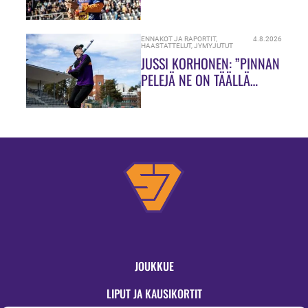
ENNAKOT JA RAPORTIT
,
4.8.2026
HAASTATTELUT
,
JYMYJUTUT
JUSSI KORHONEN: ”PINNAN
PELEJÄ NE ON TÄÄLLÄ
HIUKASSA!”
JOUKKUE
LIPUT JA KAUSIKORTIT