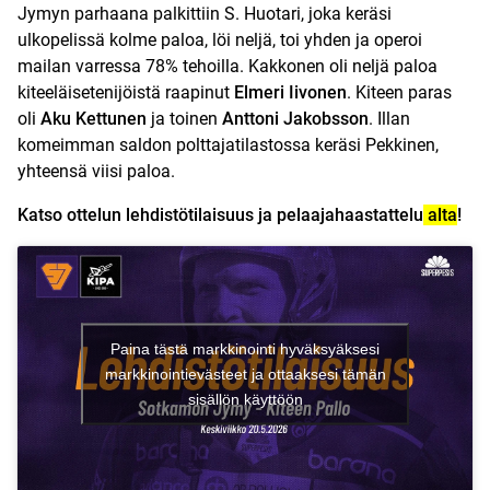
Jymyn parhaana palkittiin S. Huotari, joka keräsi
ulkopelissä kolme paloa, löi neljä, toi yhden ja operoi
mailan varressa 78% tehoilla. Kakkonen oli neljä paloa
kiteeläisetenijöistä raapinut
Elmeri Iivonen
. Kiteen paras
oli
Aku Kettunen
ja toinen
Anttoni Jakobsson
. Illan
komeimman saldon polttajatilastossa keräsi Pekkinen,
yhteensä viisi paloa.
Katso ottelun lehdistötilaisuus ja pelaajahaastattelu
alta
!
Paina tästä markkinointi hyväksyäksesi
markkinointievästeet ja ottaaksesi tämän
sisällön käyttöön