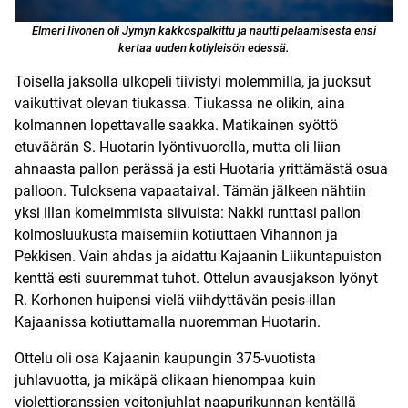
Elmeri Iivonen oli Jymyn kakkospalkittu ja nautti pelaamisesta ensi
kertaa uuden kotiyleisön edessä.
Toisella jaksolla ulkopeli tiivistyi molemmilla, ja juoksut
vaikuttivat olevan tiukassa. Tiukassa ne olikin, aina
kolmannen lopettavalle saakka. Matikainen syöttö
etuväärän S. Huotarin lyöntivuorolla, mutta oli liian
ahnaasta pallon perässä ja esti Huotaria yrittämästä osua
palloon. Tuloksena vapaataival. Tämän jälkeen nähtiin
yksi illan komeimmista siivuista: Nakki runttasi pallon
kolmosluukusta maisemiin kotiuttaen Vihannon ja
Pekkisen. Vain ahdas ja aidattu Kajaanin Liikuntapuiston
kenttä esti suuremmat tuhot. Ottelun avausjakson lyönyt
R. Korhonen huipensi vielä viihdyttävän pesis-illan
Kajaanissa kotiuttamalla nuoremman Huotarin.
Ottelu oli osa Kajaanin kaupungin 375-vuotista
juhlavuotta, ja mikäpä olikaan hienompaa kuin
violettioranssien voitonjuhlat naapurikunnan kentällä