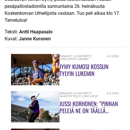
pesäpallostadionilla sunnuntaina 26. heinäkuuta
Koskenkorvan Urheilijoita vastaan. Tuo peli alkaa klo 17.
Tervetuloa!
Teksti:
Antti Haapasalo
Kuvat:
Janne Kuronen
ENNAKOT JA RAPORTIT
,
4.8.2026
JYMYJUTUT
,
YLEINEN
JYMY KUMOSI KOSSUN
TYLYIN LUKEMIN
ENNAKOT JA RAPORTIT
,
4.8.2026
HAASTATTELUT
,
JYMYJUTUT
JUSSI KORHONEN: ”PINNAN
PELEJÄ NE ON TÄÄLLÄ
HIUKASSA!”