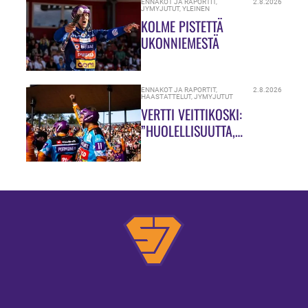
ENNAKOT JA RAPORTIT
,
2.8.2026
JYMYJUTUT
,
YLEINEN
KOLME PISTETTÄ
UKONNIEMESTÄ
ENNAKOT JA RAPORTIT
,
2.8.2026
HAASTATTELUT
,
JYMYJUTUT
VERTTI VEITTIKOSKI:
”HUOLELLISUUTTA,
HUOLELLISUUTTA!”