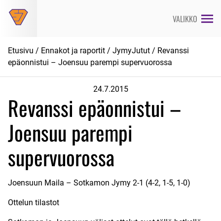
Siirry
suoraan
VALIKKO
sisältöön
Etusivu
/
Ennakot ja raportit
/
JymyJutut
/ Revanssi
epäonnistui – Joensuu parempi supervuorossa
24.7.2015
Revanssi epäonnistui –
Joensuu parempi
supervuorossa
Joensuun Maila – Sotkamon Jymy 2-1 (4-2, 1-5, 1-0)
Ottelun tilastot