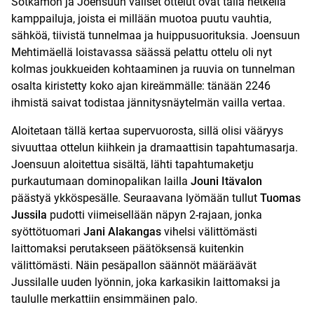
Sotkamon ja Joensuun väliset ottelut ovat tällä hetkellä
kamppailuja, joista ei millään muotoa puutu vauhtia,
sähköä, tiivistä tunnelmaa ja huippusuorituksia. Joensuun
Mehtimäellä loistavassa säässä pelattu ottelu oli nyt
kolmas joukkueiden kohtaaminen ja ruuvia on tunnelman
osalta kiristetty koko ajan kireämmälle: tänään 2246
ihmistä saivat todistaa jännitysnäytelmän vailla vertaa.
Aloitetaan tällä kertaa supervuorosta, sillä olisi vääryys
sivuuttaa ottelun kiihkein ja dramaattisin tapahtumasarja.
Joensuun aloitettua sisältä, lähti tapahtumaketju
purkautumaan dominopalikan lailla
Jouni Itävalon
päästyä ykköspesälle. Seuraavana lyömään tullut
Tuomas
Jussila
pudotti viimeisellään näpyn 2-rajaan, jonka
syöttötuomari
Jani Alakangas
vihelsi välittömästi
laittomaksi perutakseen päätöksensä kuitenkin
välittömästi. Näin pesäpallon säännöt määräävät
Jussilalle uuden lyönnin, joka karkasikin laittomaksi ja
taululle merkattiin ensimmäinen palo.