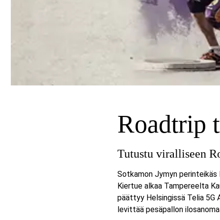
Roadtrip t
Tutustu viralliseen Ro
Sotkamon Jymyn perinteikäs Ro
Kiertue alkaa Tampereelta Ka
päättyy Helsingissä Telia 5G 
levittää pesäpallon ilosanoma