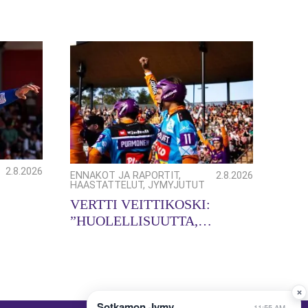
2.8.2026
ENNAKOT JA RAPORTIT
,
2.8.2026
HAASTATTELUT
,
JYMYJUTUT
VERTTI VEITTIKOSKI:
”HUOLELLISUUTTA,
HUOLELLISUUTTA!”