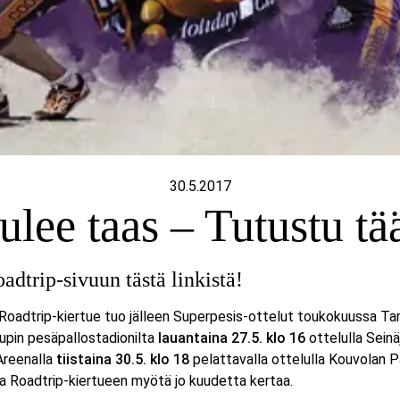
30.5.2017
ulee taas – Tutustu tää
adtrip-sivuun tästä linkistä!
adtrip-kiertue tuo jälleen Superpesis-ottelut toukokuussa Tamp
upin pesäpallostadionilta
lauantaina 27.5. klo 16
ottelulla Sein
Areenalla
tiistaina 30.5. klo 18
pelattavalla ottelulla Kouvolan P
a Roadtrip-kiertueen myötä jo kuudetta kertaa.