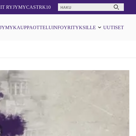
Haku:
IT RY
JYMYCAST
RK10
JYMYKAUPPA
OTTELUINFO
YRITYKSILLE
UUTISET