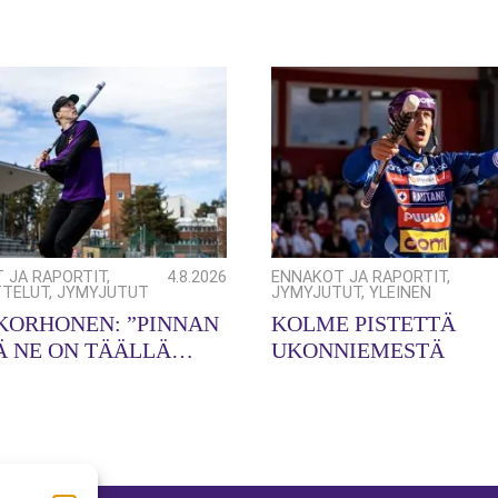
 JA RAPORTIT
,
4.8.2026
ENNAKOT JA RAPORTIT
,
TELUT
,
JYMYJUTUT
JYMYJUTUT
,
YLEINEN
 KORHONEN: ”PINNAN
KOLME PISTETTÄ
Ä NE ON TÄÄLLÄ
UKONNIEMESTÄ
SSA!”