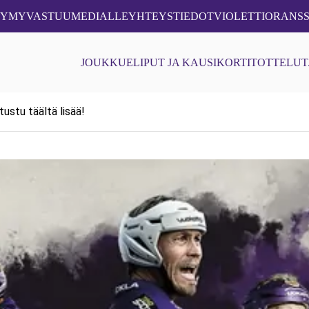
JYMYVASTUU
MEDIALLE
YHTEYSTIEDOT
VIOLETTIORANSS
JOUKKUE
LIPUT JA KAUSIKORTIT
OTTELUT
ustu täältä lisää!