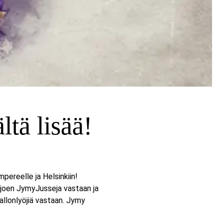
ltä lisää!
ereelle ja Helsinkiin!
äjoen JymyJusseja vastaan ja
allonlyöjiä vastaan. Jymy