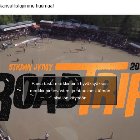
kansallislajimme huumaa!
Paina tästä markkinointi hyväksyäksesi
markkinointievästeet ja ottaaksesi tämän
sisällön käyttöön