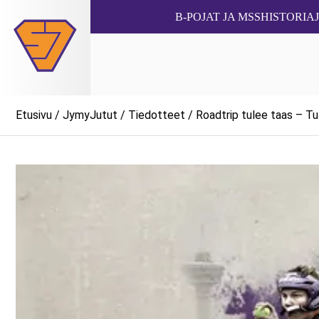
Siirry
B-POJAT JA MSS
HISTORIA
suoraan
sisältöön
Etusivu
/
JymyJutut
/
Tiedotteet
/ Roadtrip tulee taas – Tut