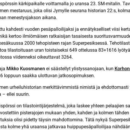
pörssin kärkipaikalle voittamalla jo uransa 23. SM-mitalin. Ta
men mestaruus, joka olisi Jymylle seurana historian 22:s, kolm
man menestysjakson aikana.
ttu kahdesti vuoden pesäpalloilijaksi ja ennätykselliset viisi ke
ikä kertoo ilmiömäisen ratkaisijan tasaisesta suoritusvarmuud
 kesäkuussa 2000 tehopisteen rajan Superpesiksessä. Tehotilas
stoa tilastoituaan uran toistaiseksi 649 ottelussa 83+1616 lyöty
stossa viidenneksi oikeuttavat 3264.
aja
Mikko Kuosmanen
ei säästellyt ylistyssanojaan, kun
Korhone
26 loppuun saakka ulottuvan jatkosopimuksen.
men urheiluhistorian merkittävimmistä nimistä ja ehdottomasti 
 – ellei suurin.
örssi on tilastointijärjestelmä, joka laskee yhteen pelaajien sa
rvostettiin pisterajojen mukaan yhden, kahden ja kolmen tähden
tuksia olisi pidetty täysin mahdottomina. Tätä nykyä Superpesik
ista kolme yhä uraansa jatkavaa huippupesäpalloilijaa nähdää