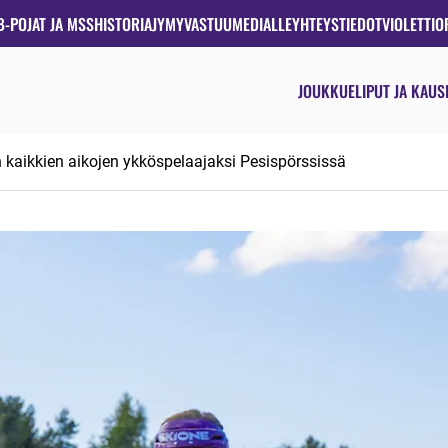
B-POJAT JA MSS
HISTORIA
JYMYVASTUU
MEDIALLE
YHTEYSTIEDOT
VIOLETTIO
JOUKKUE
LIPUT JA KAUS
kaikkien aikojen ykköspelaajaksi Pesispörssissä