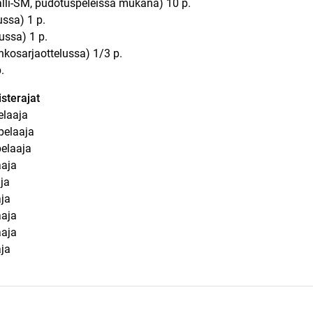
alli-SM, pudotuspeleissä mukana) 10 p.
ussa) 1 p.
ussa) 1 p.
unkosarjaottelussa) 1/3 p.
.
isterajat
elaaja
pelaaja
elaaja
aaja
ja
aja
aaja
aaja
ja