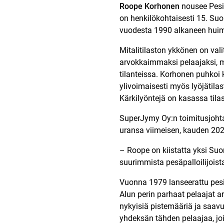
Roope Korhonen
nousee Pesis
on henkilökohtaisesti 15. Suo
vuodesta 1990 alkaneen hui
Mitalitilaston ykkönen on vali
arvokkaimmaksi pelaajaksi, m
tilanteissa. Korhonen puhkoi
ylivoimaisesti myös lyöjätila
Kärkilyöntejä on kasassa tila
SuperJymy Oy:n toimitusjoht
uransa viimeisen, kauden 20
– Roope on kiistatta yksi Suo
suurimmista pesäpalloilijoista
Vuonna 1979 lanseerattu pesisp
Alun perin parhaat pelaajat a
nykyisiä pistemääriä ja saavu
yhdeksän tähden pelaajaa, jo