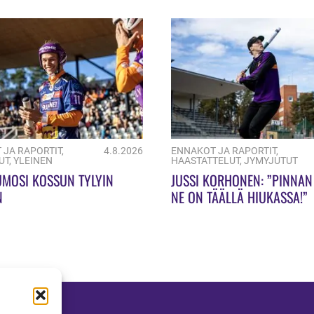
 JA RAPORTIT
,
4.8.2026
ENNAKOT JA RAPORTIT
,
UT
,
YLEINEN
HAASTATTELUT
,
JYMYJUTUT
UMOSI KOSSUN TYLYIN
JUSSI KORHONEN: ”PINNAN
N
NE ON TÄÄLLÄ HIUKASSA!”