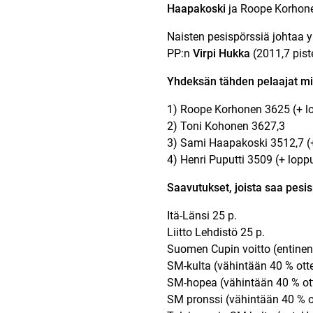
Haapakoski
ja Roope Korhone
Naisten pesispörssiä johtaa y
PP:n
Virpi Hukka
(2011,7 piste
Yhdeksän tähden pelaajat mi
1) Roope Korhonen 3625 (+ lop
2) Toni Kohonen 3627,3
3) Sami Haapakoski 3512,7 (+ 
4) Henri Puputti 3509 (+ loppu
Saavutukset, joista saa pesis
Itä-Länsi 25 p.
Liitto Lehdistö 25 p.
Suomen Cupin voitto (entinen
SM-kulta (vähintään 40 % otte
SM-hopea (vähintään 40 % ott
SM pronssi (vähintään 40 % ot