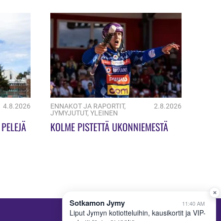
4.8.2026
ENNAKOT JA RAPORTIT
,
2.8.2026
JYMYJUTUT
,
YLEINEN
 PELEJÄ
KOLME PISTETTÄ UKONNIEMESTÄ