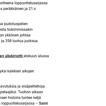
voitteena loppuottelusarjassa
as peräkkäinen ja 21:s
rtaa pudotuspelien
esta tiukimmissakin
ton ykkönen johtaa
ä ja 358 tuotua juoksua.
n allekirjoitti
elokuun alussa
yksi kaikkien aikojen
avutuksia ja sisäpelitehoja.
 pelaajiksi. Tuohon aikaan
sen historia tuntee neljä
n loppuottelusarjassa –
Sami