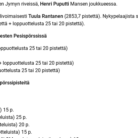
n Jymyn riveissä,
Henri Puputti
Mansen joukkueessa.
livoimaisesti
Tuula Rantanen
(2853,7 pistettä). Nykypelaajista
ttä + loppuottelusta 25 tai 20 pistettä).
esten Pesispörssissä
puottelusta 25 tai 20 pistettä)
loppuottelusta 25 tai 20 pistettä)
ottelusta 25 tai 20 pistettä)
pörssipisteitä
) 15 p.
luista) 25 p.
eluista) 20 p.
teluista) 15 p.