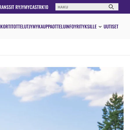
RANSSIT RY
JYMYCAST
RK10
Haku:
IKORTIT
OTTELUT
JYMYKAUPPA
OTTELUINFO
YRITYKSILLE
UUTISET