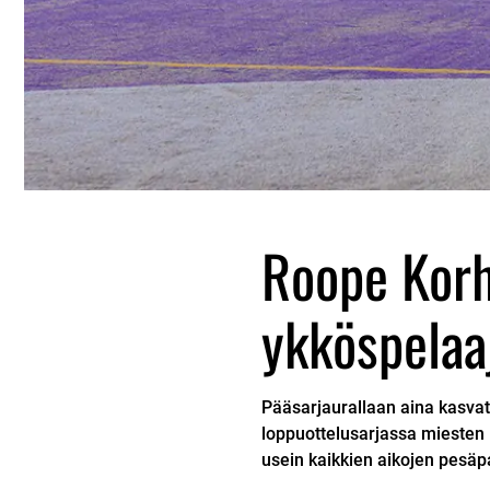
Roope Korh
ykköspelaa
Pääsarjaurallaan aina kasv
loppuottelusarjassa miesten 
usein kaikkien aikojen pesäpal