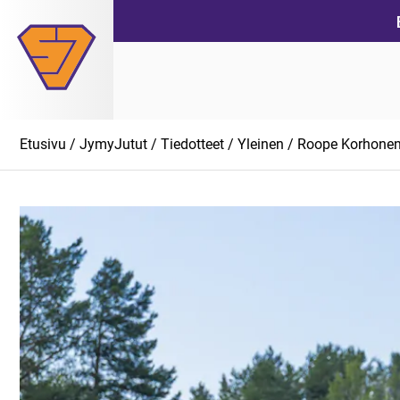
Siirry
suoraan
sisältöön
Etusivu
/
JymyJutut
/
Tiedotteet
/
Yleinen
/ Roope Korhonen 