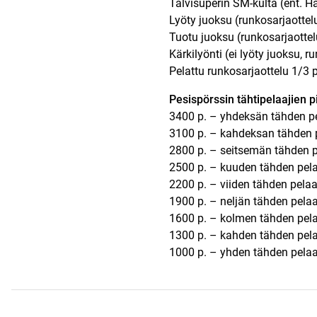
Talvisuperin SM-kulta (ent. H
Lyöty juoksu (runkosarjaottel
Tuotu juoksu (runkosarjaottel
Kärkilyönti (ei lyöty juoksu, r
Pelattu runkosarjaottelu 1/3 p
Pesispörssin tähtipelaajien p
3400 p. – yhdeksän tähden p
3100 p. – kahdeksan tähden 
2800 p. – seitsemän tähden p
2500 p. – kuuden tähden pel
2200 p. – viiden tähden pelaa
1900 p. – neljän tähden pela
1600 p. – kolmen tähden pel
1300 p. – kahden tähden pel
1000 p. – yhden tähden pelaa