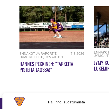
ENNAKOT
ENNAKOT JA RAPORTIT
,
7.8.2026
JYMYJUT
HAASTATTELUT
,
JYMYJUTUT
JYMY K
HANNES PEKKINEN: ”TÄRKEITÄ
LUKEMI
PISTEITÄ JAOSSA!”
Hallinnoi suostumusta