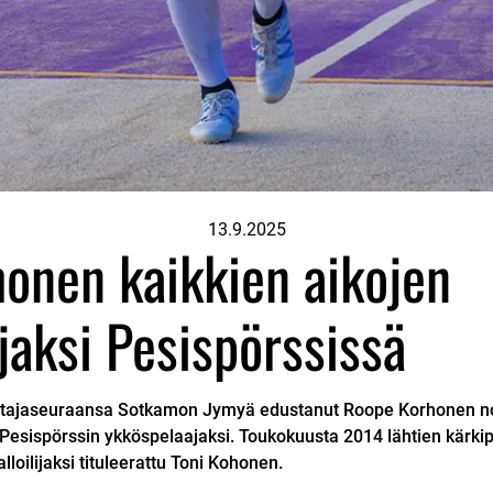
13.9.2025
onen kaikkien aikojen
jaksi Pesispörssissä
attajaseuraansa Sotkamon Jymyä edustanut Roope Korhonen n
Pesispörssin ykköspelaajaksi. Toukokuusta 2014 lähtien kärkip
loilijaksi tituleerattu Toni Kohonen.