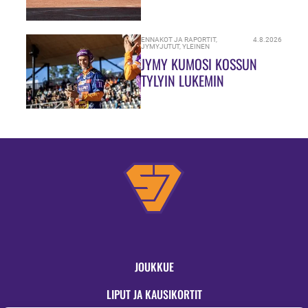
JAOSSA!”
ENNAKOT JA RAPORTIT
,
4.8.2026
JYMYJUTUT
,
YLEINEN
JYMY KUMOSI KOSSUN
TYLYIN LUKEMIN
JOUKKUE
LIPUT JA KAUSIKORTIT