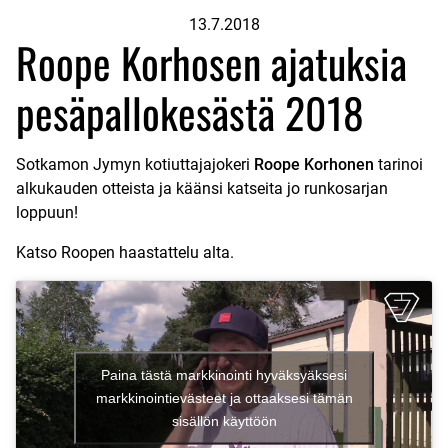
13.7.2018
Roope Korhosen ajatuksia
pesäpallokesästä 2018
Sotkamon Jymyn kotiuttajajokeri
Roope Korhonen
tarinoi
alkukauden otteista ja käänsi katseita jo runkosarjan
loppuun!
Katso Roopen haastattelu alta.
Paina tästä markkinointi hyväksyäksesi
markkinointievästeet ja ottaaksesi tämän
sisällön käyttöön