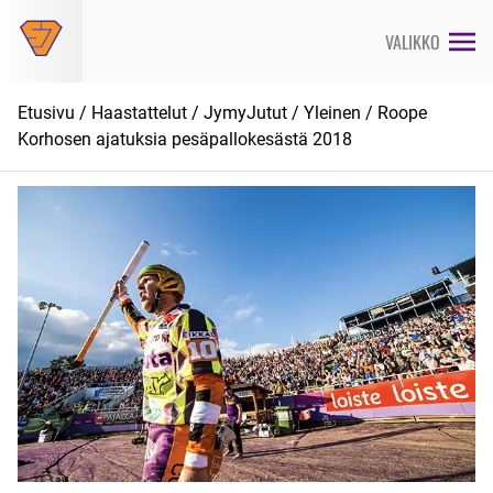
Siirry
suoraan
VALIKKO
sisältöön
Etusivu
/
Haastattelut
/
JymyJutut
/
Yleinen
/ Roope
Korhosen ajatuksia pesäpallokesästä 2018