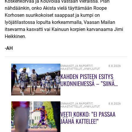
Koskenkorvaa ja Kouvolaa vastaan vieraissa. Pian
nähdäänkin, onko Akista vielä täyttämään Roope
Korhosen suurikokoiset saappaat ja kumpi on
lyöjätilastossa lopulta korkeammalla, Vaasan Mailan
itsevarma kasvatti vai Kainuun korpien karvanaama Jimi
Heikkinen.
-AH
ENNAKOT JA RAPORTIT
,
8.8.2026
HAASTATTELUT
,
JYMYJUTUT
KAHDEN PISTEEN ESITYS
UKONNIEMESSÄ – ”SIINÄ
MEILLÄ ON VIELÄ PALJON
TEKEMISTÄ!”
ENNAKOT JA RAPORTIT
,
8.8.2026
HAASTATTELUT
,
JYMYJUTUT
VEETI KOKKO: ”EI PASSAA
JÄÄHÄ KATTELEE!”