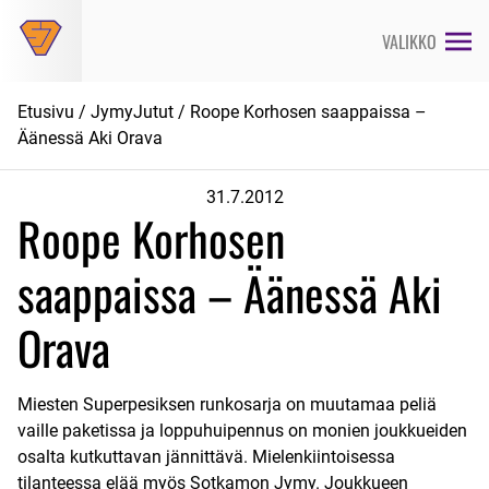
Siirry
suoraan
VALIKKO
sisältöön
Etusivu
/
JymyJutut
/ Roope Korhosen saappaissa –
Äänessä Aki Orava
31.7.2012
Roope Korhosen
saappaissa – Äänessä Aki
Orava
Miesten Superpesiksen runkosarja on muutamaa peliä
vaille paketissa ja loppuhuipennus on monien joukkueiden
osalta kutkuttavan jännittävä. Mielenkiintoisessa
tilanteessa elää myös Sotkamon Jymy. Joukkueen