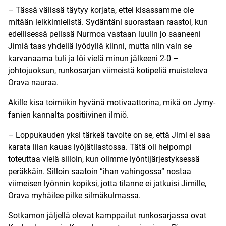
– Tässä välissä täytyy korjata, ettei kisassamme ole
mitään leikkimielistä. Sydäntäni suorastaan raastoi, kun
edellisessä pelissä Nurmoa vastaan luulin jo saaneeni
Jimiä taas yhdellä lyödyllä kiinni, mutta niin vain se
karvanaama tuli ja löi vielä minun jälkeeni 2-0 –
johtojuoksun, runkosarjan viimeistä kotipeliä muisteleva
Orava nauraa.
Akille kisa toimiikin hyvänä motivaattorina, mikä on Jymy-
fanien kannalta positiivinen ilmiö.
– Loppukauden yksi tärkeä tavoite on se, että Jimi ei saa
karata liian kauas lyöjätilastossa. Tätä oli helpompi
toteuttaa vielä silloin, kun olimme lyöntijärjestyksessä
peräkkäin. Silloin saatoin ”ihan vahingossa” nostaa
viimeisen lyönnin kopiksi, jotta tilanne ei jatkuisi Jimille,
Orava myhäilee pilke silmäkulmassa.
Sotkamon jäljellä olevat kamppailut runkosarjassa ovat