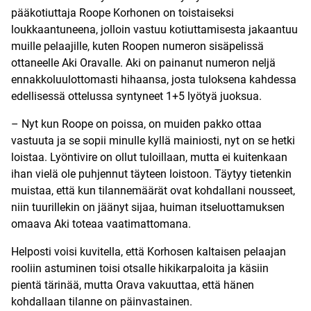
pääkotiuttaja Roope Korhonen on toistaiseksi
loukkaantuneena, jolloin vastuu kotiuttamisesta jakaantuu
muille pelaajille, kuten Roopen numeron sisäpelissä
ottaneelle Aki Oravalle. Aki on painanut numeron neljä
ennakkoluulottomasti hihaansa, josta tuloksena kahdessa
edellisessä ottelussa syntyneet 1+5 lyötyä juoksua.
– Nyt kun Roope on poissa, on muiden pakko ottaa
vastuuta ja se sopii minulle kyllä mainiosti, nyt on se hetki
loistaa. Lyöntivire on ollut tuloillaan, mutta ei kuitenkaan
ihan vielä ole puhjennut täyteen loistoon. Täytyy tietenkin
muistaa, että kun tilannemäärät ovat kohdallani nousseet,
niin tuurillekin on jäänyt sijaa, huiman itseluottamuksen
omaava Aki toteaa vaatimattomana.
Helposti voisi kuvitella, että Korhosen kaltaisen pelaajan
rooliin astuminen toisi otsalle hikikarpaloita ja käsiin
pientä tärinää, mutta Orava vakuuttaa, että hänen
kohdallaan tilanne on päinvastainen.