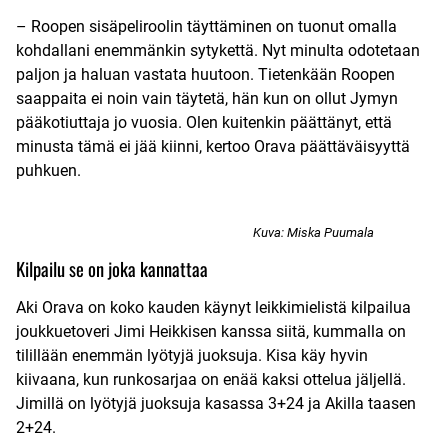
– Roopen sisäpeliroolin täyttäminen on tuonut omalla
kohdallani enemmänkin sytykettä. Nyt minulta odotetaan
paljon ja haluan vastata huutoon. Tietenkään Roopen
saappaita ei noin vain täytetä, hän kun on ollut Jymyn
pääkotiuttaja jo vuosia. Olen kuitenkin päättänyt, että
minusta tämä ei jää kiinni, kertoo Orava päättäväisyyttä
puhkuen.
Kuva: Miska Puumala
Kilpailu se on joka kannattaa
Aki Orava on koko kauden käynyt leikkimielistä kilpailua
joukkuetoveri Jimi Heikkisen kanssa siitä, kummalla on
tilillään enemmän lyötyjä juoksuja. Kisa käy hyvin
kiivaana, kun runkosarjaa on enää kaksi ottelua jäljellä.
Jimillä on lyötyjä juoksuja kasassa 3+24 ja Akilla taasen
2+24.