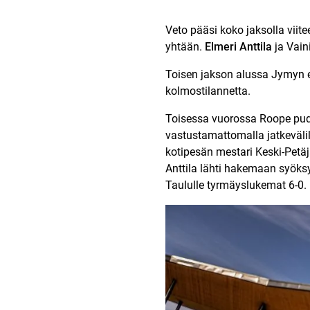
Veto pääsi koko jaksolla vii
yhtään.
Elmeri Anttila
ja Vain
Toisen jakson alussa Jymyn en
kolmostilannetta.
Toisessa vuorossa Roope pudo
vastustamattomalla jatkevälil
kotipesän mestari Keski-Petäj
Anttila lähti hakemaan syöksy
Taululle tyrmäyslukemat 6-0.