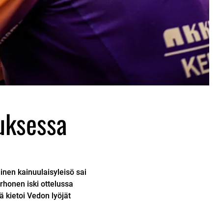
auksessa
nen kainuulaisyleisö sai
rhonen iski ottelussa
 kietoi Vedon lyöjät