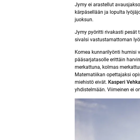
Jymy ei arastellut avausjaks
kärpäsellään ja lopulta lyöjäj
juoksun.
Jymy pyöritti rivakasti pesät 
sivalsi vastustamattoman lyö
Komea kunnarilyönti humisi v
pääsarjatasolle erittäin harvi
merkattuna, kolmas merkattuna
Matematiikan opettajaksi op
miehistö eivät.
Kasperi Vehk
yhdistelmään. Viimeinen ei o