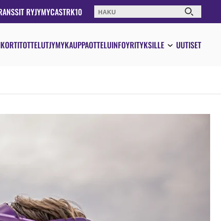
RANSSIT RY
JYMYCAST
RK10
Haku:
IKORTIT
OTTELUT
JYMYKAUPPA
OTTELUINFO
YRITYKSILLE
UUTISET