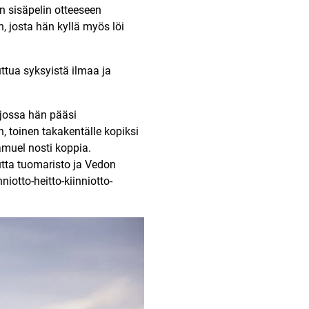
n sisäpelin otteeseen
n, josta hän kyllä myös löi
ttua syksyistä ilmaa ja
 jossa hän pääsi
n, toinen takakentälle kopiksi
amuel nosti koppia.
utta tuomaristo ja Vedon
iotto-heitto-kiinniotto-