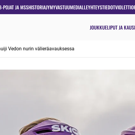
B-POJAT JA MSS
HISTORIA
JYMYVASTUU
MEDIALLE
YHTEYSTIEDOT
VIOLETTIO
JOUKKUE
LIPUT JA KAUS
uiji Vedon nurin välieräavauksessa