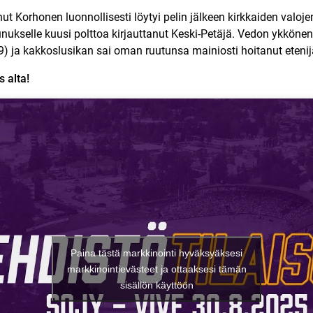
snut Korhonen luonnollisesti löytyi pelin jälkeen kirkkaiden val
nukselle kuusi polttoa kirjauttanut Keski-Petäjä. Vedon ykkönen
9) ja kakkoslusikan sai oman ruutunsa mainiosti hoitanut etenij
s alta!
Paina tästä markkinointi hyväksyäksesi
markkinointievästeet ja ottaaksesi tämän
sisällön käyttöön