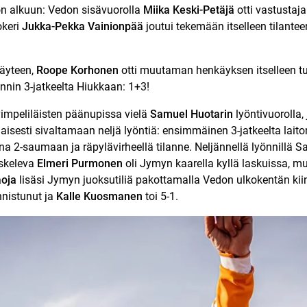
on alkuun: Vedon sisävuorolla
Miika Keski-Petäjä
otti vastustaja
okeri
Jukka-Pekka Vainionpää
joutui tekemään itselleen tilantee
täyteen,
Roope Korhonen
otti muutaman henkäyksen itselleen tu
nnin 3-jatkeelta Hiukkaan: 1+3!
impeliläisten päänupissa vielä
Samuel Huotarin
lyöntivuorolla,
naisesti sivaltamaan neljä lyöntiä: ensimmäinen 3-jatkeelta laito
 2-saumaan ja räpylävirheellä tilanne. Neljännellä lyönnillä S
iskeleva
Elmeri Purmonen
oli Jymyn kaarella kyllä laskuissa, m
aoja
lisäsi Jymyn juoksutiliä pakottamalla Vedon ulkokentän kiinn
nnistunut ja
Kalle Kuosmanen
toi 5-1.