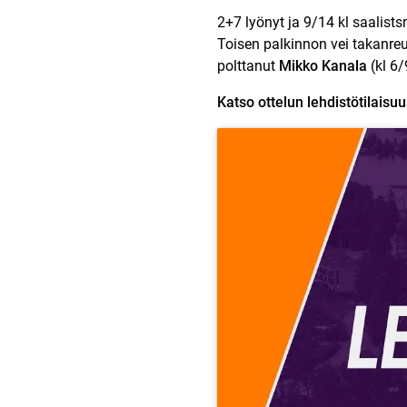
2+7 lyönyt ja 9/14 kl saalist
Toisen palkinnon vei takanreu
polttanut
Mikko Kanala
(kl 6/
Katso ottelun lehdistötilaisuu