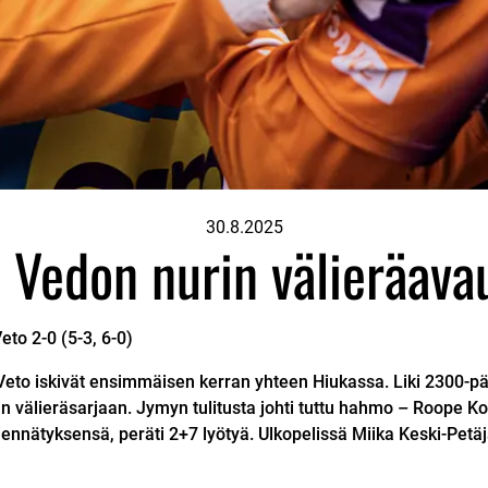
30.8.2025
i Vedon nurin välieräav
Veto
2-0 (5-3, 6-0)
to iskivät ensimmäisen kerran yhteen Hiukassa. Liki 2300-päi
 välieräsarjaan. Jymyn tulitusta johti tuttu hahmo – Roope Ko
nnätyksensä, peräti 2+7 lyötyä. Ulkopelissä Miika Keski-Petäjä