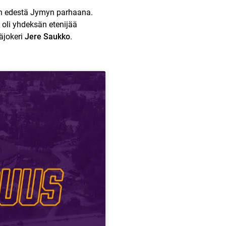
ojen edestä Jymyn parhaana.
 oli yhdeksän etenijää
äjokeri
Jere Saukko
.