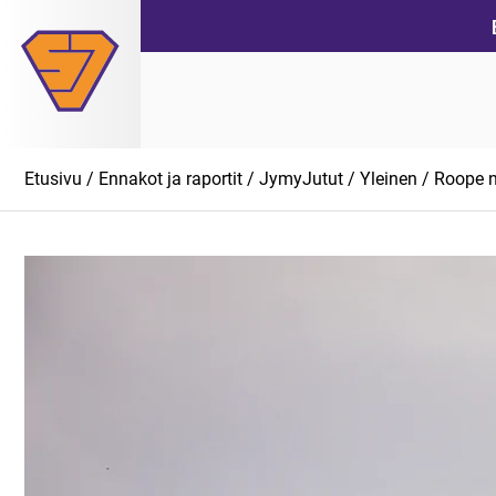
Siirry
suoraan
sisältöön
Etusivu
/
Ennakot ja raportit
/
JymyJutut
/
Yleinen
/ Roope n