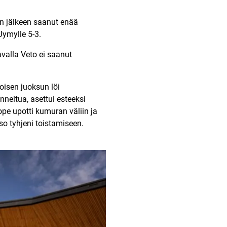
en jälkeen saanut enää
Jymylle 5-3.
valla Veto ei saanut
Toisen juoksun löi
neltua, asettui esteeksi
ope upotti kumuran väliin ja
so tyhjeni toistamiseen.