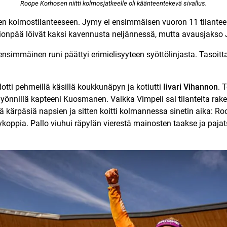
Roope Korhosen niitti kolmosjatkeelle oli käänteentekevä sivallus.
teen kolmostilanteeseen. Jymy ei ensimmäisen vuoron 11 tilante
ionpää löivät kaksi kavennusta neljännessä, mutta avausjakso 
simmäinen runi päättyi erimielisyyteen syöttölinjasta. Tasoitta
tti pehmeillä käsillä koukkunäpyn ja kotiutti
Iivari Vihannon
. 
yönnillä kapteeni Kuosmanen. Vaikka Vimpeli sai tilanteita raken
ä kärpäsiä napsien ja sitten koitti kolmannessa sinetin aika: Ro
koppia. Pallo viuhui räpylän vierestä mainosten taakse ja pajat