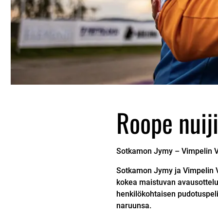
Roope nuij
Sotkamon Jymy –
Vimpelin 
Sotkamon Jymy ja Vimpelin Ve
kokea maistuvan avausottelun
henkilökohtaisen pudotuspelie
naruunsa.