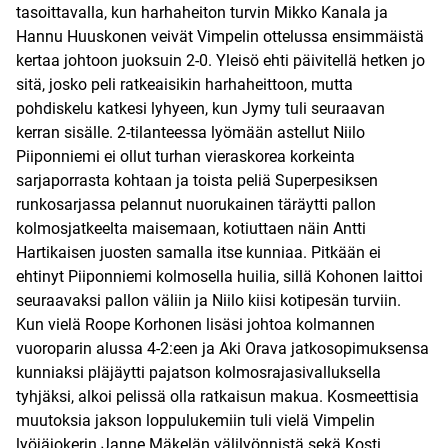
tasoittavalla, kun harhaheiton turvin Mikko Kanala ja
Hannu Huuskonen veivät Vimpelin ottelussa ensimmäistä
kertaa johtoon juoksuin 2-0. Yleisö ehti päivitellä hetken jo
sitä, josko peli ratkeaisikin harhaheittoon, mutta
pohdiskelu katkesi lyhyeen, kun Jymy tuli seuraavan
kerran sisälle. 2-tilanteessa lyömään astellut Niilo
Piiponniemi ei ollut turhan vieraskorea korkeinta
sarjaporrasta kohtaan ja toista peliä Superpesiksen
runkosarjassa pelannut nuorukainen täräytti pallon
kolmosjatkeelta maisemaan, kotiuttaen näin Antti
Hartikaisen juosten samalla itse kunniaa. Pitkään ei
ehtinyt Piiponniemi kolmosella huilia, sillä Kohonen laittoi
seuraavaksi pallon väliin ja Niilo kiisi kotipesän turviin.
Kun vielä Roope Korhonen lisäsi johtoa kolmannen
vuoroparin alussa 4-2:een ja Aki Orava jatkosopimuksensa
kunniaksi pläjäytti pajatson kolmosrajasivalluksella
tyhjäksi, alkoi pelissä olla ratkaisun makua. Kosmeettisia
muutoksia jakson loppulukemiin tuli vielä Vimpelin
lyöjäjokerin Janne Mäkelän välilyönnistä sekä Kosti