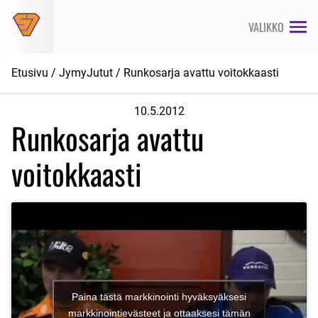
Siirry
suoraan
VALIKKO
sisältöön
Etusivu
/
JymyJutut
/ Runkosarja avattu voitokkaasti
10.5.2012
Runkosarja avattu
voitokkaasti
Paina tästä markkinointi hyväksyäksesi
markkinointievästeet ja ottaaksesi tämän