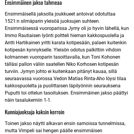
Ensimmäinen jakso tahmeaa
Ensimmäisellä jaksolla joukkueet antoivat odotuttaa
1521:n silmäparin yleisöä juoksujen suhteen.
Ensimmäisessä vuoroparissa Jymy oli jo hyvin lähellä, kun
Immo Rautiaisen lyönti poltteli hieman kakkospuolella ja
Antti Hartikainen yritti karata kotipesään, palaen kuitenkin
kotipesän kynnykselle. Yleisön odotus palkittiin vihdoin
kolmannen vuoroparin tasoittavalla, kun Toni Kohonen
tälläsi pallon väliin saatellen Niko Korhosen kotipesän
turviin. Jymyn johto ei kuitenkaan pitänyt kauaa, sillä
seuraavassa vuorossa Vedon Matias Rinta-Aho löysi tilaa
kakkospuolelta ja puolittaisen läpilyönnin seurauksena
Puputti toi ottelun tasoituksen. Ensimmäinen jakso päättyi
näin tasalukemiin 1-1.
Kunniajuoksuja kaksin kerroin
Toinen jakso näytti alkavan ensin samoissa tunnelmissa,
mutta Vimpeli sai hengen päälle ensimmäisen