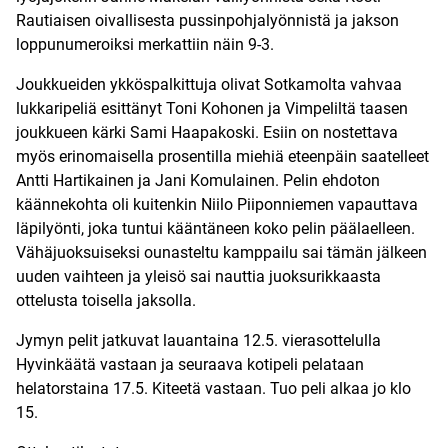
Rautiaisen oivallisesta pussinpohjalyönnistä ja jakson
loppunumeroiksi merkattiin näin 9-3.
Joukkueiden ykköspalkittuja olivat Sotkamolta vahvaa
lukkaripeliä esittänyt Toni Kohonen ja Vimpeliltä taasen
joukkueen kärki Sami Haapakoski. Esiin on nostettava
myös erinomaisella prosentilla miehiä eteenpäin saatelleet
Antti Hartikainen ja Jani Komulainen. Pelin ehdoton
käännekohta oli kuitenkin Niilo Piiponniemen vapauttava
läpilyönti, joka tuntui kääntäneen koko pelin päälaelleen.
Vähäjuoksuiseksi ounasteltu kamppailu sai tämän jälkeen
uuden vaihteen ja yleisö sai nauttia juoksurikkaasta
ottelusta toisella jaksolla.
Jymyn pelit jatkuvat lauantaina 12.5. vierasottelulla
Hyvinkäätä vastaan ja seuraava kotipeli pelataan
helatorstaina 17.5. Kiteetä vastaan. Tuo peli alkaa jo klo
15.