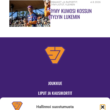
ENNAKOT JA RAPORTIT
,
4.8.2026
JYMYJUTUT
,
YLEINEN
JYMY KUMOSI KOSSUN
TYLYIN LUKEMIN
JOUKKUE
LIPUT JA KAUSIKORTIT
OTTELUT
Hallinnoi suostumusta