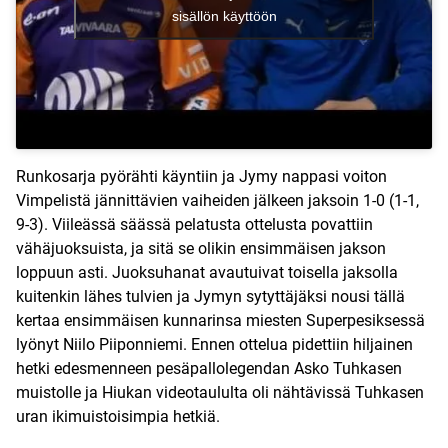
sisällön käyttöön
Runkosarja pyörähti käyntiin ja Jymy nappasi voiton
Vimpelistä jännittävien vaiheiden jälkeen jaksoin 1-0 (1-1,
9-3). Viileässä säässä pelatusta ottelusta povattiin
vähäjuoksuista, ja sitä se olikin ensimmäisen jakson
loppuun asti. Juoksuhanat avautuivat toisella jaksolla
kuitenkin lähes tulvien ja Jymyn sytyttäjäksi nousi tällä
kertaa ensimmäisen kunnarinsa miesten Superpesiksessä
lyönyt Niilo Piiponniemi. Ennen ottelua pidettiin hiljainen
hetki edesmenneen pesäpallolegendan Asko Tuhkasen
muistolle ja Hiukan videotaululta oli nähtävissä Tuhkasen
uran ikimuistoisimpia hetkiä.