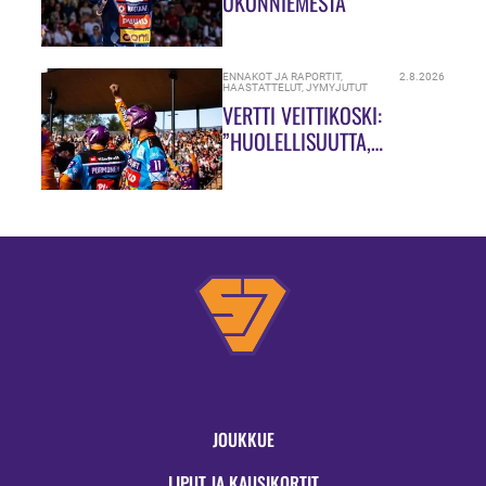
UKONNIEMESTÄ
ENNAKOT JA RAPORTIT
,
2.8.2026
HAASTATTELUT
,
JYMYJUTUT
VERTTI VEITTIKOSKI:
”HUOLELLISUUTTA,
HUOLELLISUUTTA!”
JOUKKUE
LIPUT JA KAUSIKORTIT