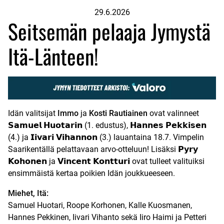
29.6.2026
Seitsemän pelaaja Jymystä
Itä-Länteen!
Idän valitsijat
Immo
ja
Kosti Rautiainen
ovat valinneet
𝗦𝗮𝗺𝘂𝗲𝗹 𝗛𝘂𝗼𝘁𝗮𝗿𝗶𝗻 (1. edustus), 𝗛𝗮𝗻𝗻𝗲𝘀 𝗣𝗲𝗸𝗸𝗶𝘀𝗲𝗻
(4.) ja 𝗜𝗶𝘃𝗮𝗿𝗶 𝗩𝗶𝗵𝗮𝗻𝗻𝗼𝗻 (3.) lauantaina 18.7. Vimpelin
Saarikentällä pelattavaan arvo-otteluun! Lisäksi 𝗣𝘆𝗿𝘆
𝗞𝗼𝗵𝗼𝗻𝗲𝗻 ja 𝗩𝗶𝗻𝗰𝗲𝗻𝘁 𝗞𝗼𝗻𝘁𝘁𝘂𝗿𝗶 ovat tulleet valituiksi
ensimmäistä kertaa poikien Idän joukkueeseen.
Miehet, Itä:
Samuel Huotari, Roope Korhonen, Kalle Kuosmanen,
Hannes Pekkinen, Iivari Vihanto sekä Iiro Haimi ja Petteri