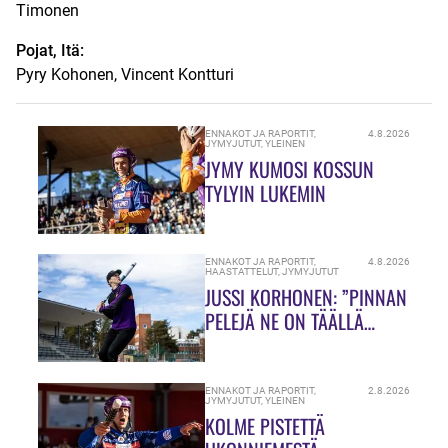
Timonen
Pojat, Itä:
Pyry Kohonen, Vincent Kontturi
ENNAKOT JA RAPORTIT
,
4.8.2026
JYMYJUTUT
,
YLEINEN
JYMY KUMOSI KOSSUN
TYLYIN LUKEMIN
ENNAKOT JA RAPORTIT
,
4.8.2026
HAASTATTELUT
,
JYMYJUTUT
JUSSI KORHONEN: ”PINNAN
PELEJÄ NE ON TÄÄLLÄ
HIUKASSA!”
ENNAKOT JA RAPORTIT
,
2.8.2026
JYMYJUTUT
,
YLEINEN
KOLME PISTETTÄ