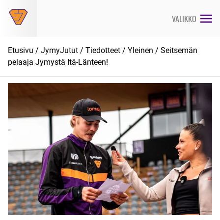
Siirry
suoraan
VALIKKO
sisältöön
Etusivu
/
JymyJutut
/
Tiedotteet
/
Yleinen
/ Seitsemän
pelaaja Jymystä Itä-Länteen!