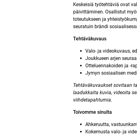
Keskeisiä työtehtäviä ovat val
päivittäminen. Osallistut myös
toteutukseen ja yhteistyöku
seuratuin brändi sosiaalisess
Tehtäväkuvaus
Valo- ja videokuvaus, e
Joukkueen arjen seuraam
Otteluennakoiden ja -rap
Jymyn sosiaalisen medi
Tehtäväkuvaukset sovitaan t
laadukkaita kuvia, videoita se
viihdetapahtumia.
Toivomme sinulta
Ahkeruutta, vastuunkanto
Kokemusta valo- ja vid