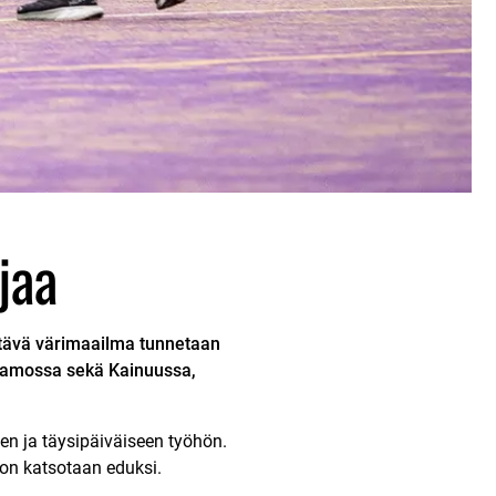
jaa
stävä värimaailma tunnetaan
otkamossa sekä Kainuussa,
en ja täysipäiväiseen työhön.
loon katsotaan eduksi.