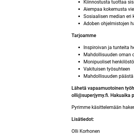
Kiinnostusta tuottaa sis
Aiempaa kokemusta vies
Sosiaalisen median eri 
Adoben ohjelmistojen h
Tarjoamme
Inspiroivan ja tunteita
Mahdollisuuden oman o
Monipuoliset henkilöst
Vakituisen työsuhteen
Mahdollisuuden päästä
Lähetä vapaamuotoinen työha
olli@superjymy.fi
.
Hakuaika p
Pyrimme käsittelemään hakem
Lisätiedot:
Olli Korhonen