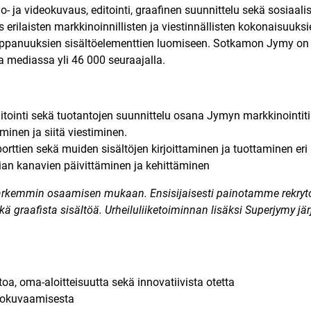
o- ja videokuvaus, editointi, graafinen suunnittelu sekä sosiaali
 erilaisten markkinoinnillisten ja viestinnällisten kokonaisuuks
mppanuuksien sisältöelementtien luomiseen. Sotkamon Jymy on
a mediassa yli 46 000 seuraajalla.
ditointi sekä tuotantojen suunnittelu osana Jymyn markkinointiti
inen ja siitä viestiminen.
orttien sekä muiden sisältöjen kirjoittaminen ja tuottaminen eri k
an kanavien päivittäminen ja kehittäminen
arkemmin osaamisen mukaan. Ensisijaisesti painotamme rekryto
kä graafista sisältöä.
Urheiluliiketoiminnan lisäksi Superjymy järje
a, oma-aloitteisuutta sekä innovatiivista otetta
eokuvaamisesta