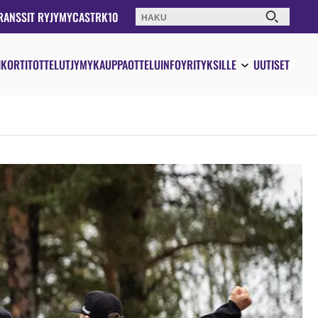
RANSSIT RY
JYMYCAST
RK10
Haku:
IKORTIT
OTTELUT
JYMYKAUPPA
OTTELUINFO
YRITYKSILLE
UUTISET