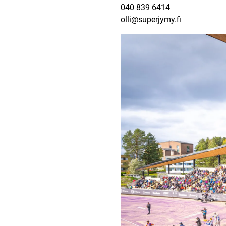
040 839 6414
olli@superjymy.fi