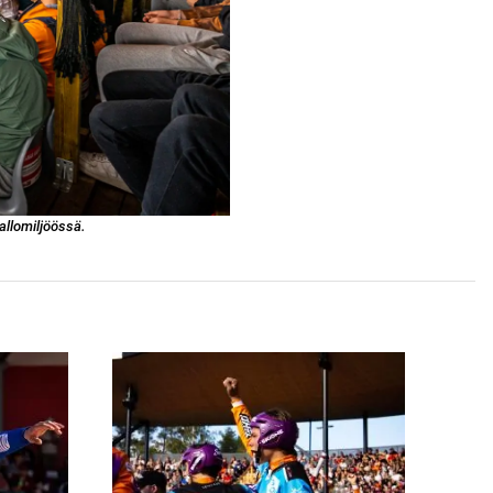
llomiljöössä.