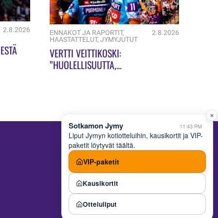
2.8.2026
ENNAKOT JA RAPORTIT
,
2.8.2026
HAASTATTELUT
,
JYMYJUTUT
ESTÄ
VERTTI VEITTIKOSKI:
”HUOLELLISUUTTA,
HUOLELLISUUTTA!”