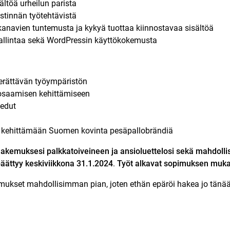
ältöä urheilun parista
tinnän työtehtävistä
kanavien tuntemusta ja kykyä tuottaa kiinnostavaa sisältöä
allintaa sekä WordPressin käyttökokemusta
 herättävän työympäristön
saamisen kehittämiseen
öedut
 kehittämään Suomen kovinta pesäpallobrändiä
kemuksesi palkkatoiveineen ja ansioluettelosi sekä mahdollis
äättyy keskiviikkona 31.1.2024
.
Työt alkavat sopimuksen muk
ukset mahdollisimman pian, joten ethän epäröi hakea jo tänää