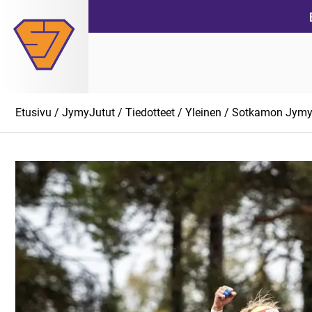
Siirry
suoraan
sisältöön
Etusivu
/
JymyJutut
/
Tiedotteet
/
Yleinen
/ Sotkamon Jymy e