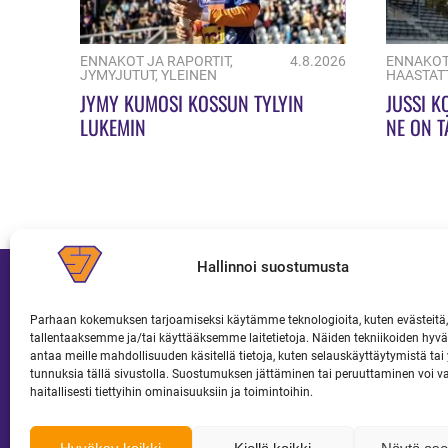
ENNAKOT JA RAPORTIT
,
4.8.2026
ENNAKOT
JYMYJUTUT
,
YLEINEN
HAASTAT
JYMY KUMOSI KOSSUN TYLYIN
JUSSI K
LUKEMIN
NE ON T
Hallinnoi suostumusta
Parhaan kokemuksen tarjoamiseksi käytämme teknologioita, kuten evästeitä,
tallentaaksemme ja/tai käyttääksemme laitetietoja. Näiden tekniikoiden hy
JOUKKUE
LIPUT JA KAUSIKORTIT
antaa meille mahdollisuuden käsitellä tietoja, kuten selauskäyttäytymistä tai y
tunnuksia tällä sivustolla. Suostumuksen jättäminen tai peruuttaminen voi v
haitallisesti tiettyihin ominaisuuksiin ja toimintoihin.