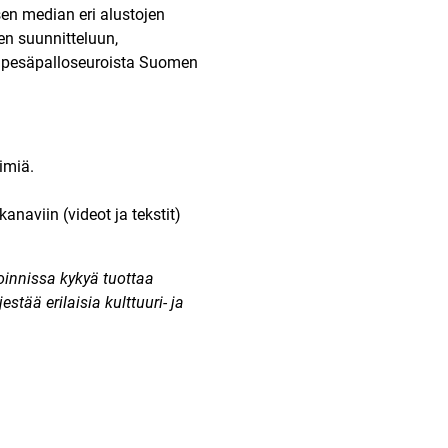
sen median eri alustojen
ien suunnitteluun,
 pesäpalloseuroista Suomen
imiä.
anaviin (videot ja tekstit)
innissa kykyä tuottaa
stää erilaisia kulttuuri- ja