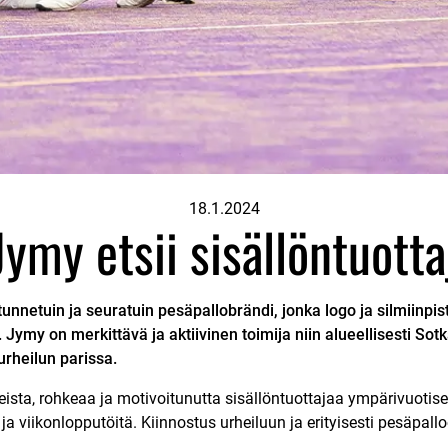
18.1.2024
ymy etsii sisällöntuotta
netuin ja seuratuin pesäpallobrändi, jonka logo ja silmiinpi
Jymy on merkittävä ja aktiivinen toimija niin alueellisesti S
urheilun parissa.
eista, rohkeaa ja motivoitunutta sisällöntuottajaa ympärivuotise
 ja viikonlopputöitä. Kiinnostus urheiluun ja erityisesti pesäpal