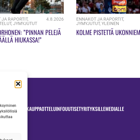
 JA RAPORTIT
,
4.8.2026
ENNAKOT JA RAPORTIT
,
TELUT
,
JYMYJUTUT
JYMYJUTUT
,
YLEINEN
ORHONEN: ”PINNAN PELEJÄ
KOLME PISTETTÄ UKONNIEM
ÄÄLLÄ HIUKASSA!”
väksyminen
OTTELUT
JYMYKAUPPA
OTTELUINFO
UUTISET
YRITYKSILLE
MEDIALLE
ksilöllisiä
aikuttaa