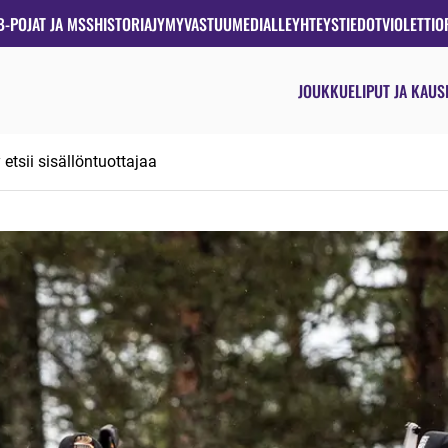
B-POJAT JA MSS
HISTORIA
JYMYVASTUU
MEDIALLE
YHTEYSTIEDOT
VIOLETTIO
JOUKKUE
LIPUT JA KAUS
tsii sisällöntuottajaa