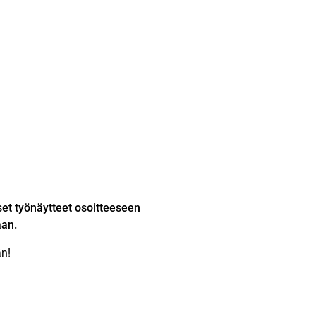
et työnäytteet osoitteeseen
aan.
n!