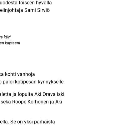
uodesta toiseen hyvällä
 pelinjohtaja Sami Sirviö
e kävi
en kapteeni
lta kohti vanhoja
paloi kotipesän kynnykselle.
etta ja lopulta Aki Orava iski
en sekä Roope Korhonen ja Aki
ella. Se on yksi parhaista