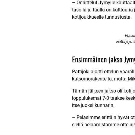
– Onnittelut Jymylle kauttaa
tasolla ja täällä on kulttuuria
kotijoukkueelle tunnustusta.
Vuoka
esittäytymä
Ensimmäinen jakso Jymy
Pattijoki aloitti ottelun vaara
katsomorakenteita, mutta Mik
Tämän jälkeen jakso oli kotijo
loppulukemat 7-0 taakse keske
itse juoksi kunnarin.
– Pelasimme erittäin hyvät ott
siellä pelaamistamme ottelui