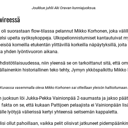
Joukkue juhlii Aki Oravan kunniajuoksua.
vireessä
 oli suorastaan flow-tilassa pelannut Mikko Korhonen, joka välil
ukelsi upeita syöksykoppeja. Ulkopelionnistumiset kantautuivat m
leisöä komeilla etukentän ylittävillä korkeilla näpäytyksillä, joi
tta yhden lyöntivuoron aikana.
istötilaisuudessa, niin yleensä se on tarkoittanut sitä, että o
ällainenkin historiallinen teko tehty, Jymyn ykköspalkittu Mikko
Kuvassa vasemmalla oleva Mikko Korhonen sai otteillaan yleisön haltioitumaan.
an juoksun löi Jukka-Pekka Vainionpää 2-saumasta ja jakso päät
 fakta on se, että kukaan Pattijoen pelaajista ei Vainionpään lis
le lyötyjä välierissä kertyi yhteensä seitsemän kappaletta.
si ollut pahoillaan, vaikka pelit olisivat jatkuneet pidempäänkin