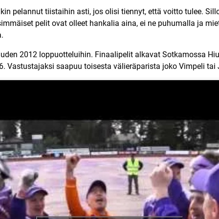
n pelannut tiistaihin asti, jos olisi tiennyt, että voitto tulee. Sil
immäiset pelit ovat olleet hankalia aina, ei ne puhumalla ja mi
.
den 2012 loppuotteluihin. Finaalipelit alkavat Sotkamossa Hiu
6. Vastustajaksi saapuu toisesta välieräparista joko Vimpeli tai