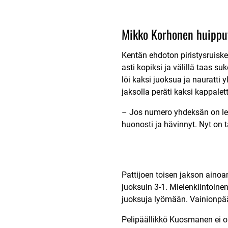
Mikko Korhonen huippu
Kentän ehdoton piristysruiske
asti kopiksi ja välillä taas s
löi kaksi juoksua ja nauratti y
jaksolla peräti kaksi kappale
– Jos numero yhdeksän on lehd
huonosti ja hävinnyt. Nyt on t
Pattijoen toisen jakson aino
juoksuin 3-1. Mielenkiintoinen
juoksuja lyömään. Vainionpääl
Pelipäällikkö Kuosmanen ei oli