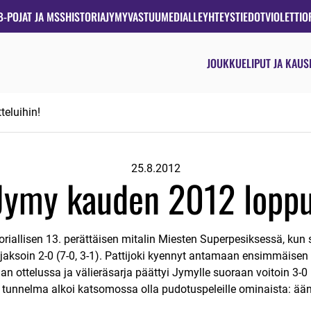
B-POJAT JA MSS
HISTORIA
JYMYVASTUU
MEDIALLE
YHTEYSTIEDOT
VIOLETTIO
JOUKKUE
LIPUT JA KAUS
eluihin!
25.8.2012
ymy kauden 2012 loppuo
iallisen 13. perättäisen mitalin Miesten Superpesiksessä, kun 
t jaksoin 2-0 (7-0, 3-1). Pattijoki kyennyt antamaan ensimmäisen 
 ottelussa ja välieräsarja päättyi Jymylle suoraan voitoin 3-0
 tunnelma alkoi katsomossa olla pudotuspeleille ominaista: ään