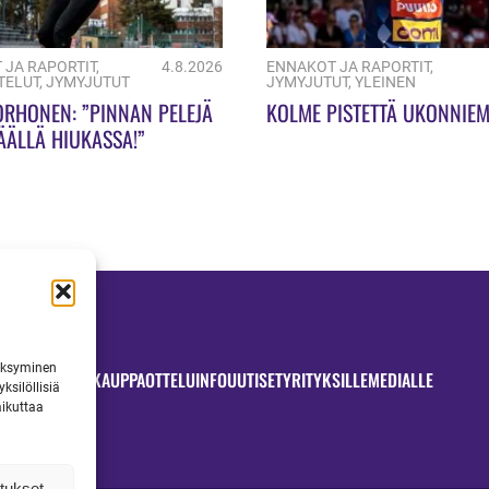
 JA RAPORTIT
,
4.8.2026
ENNAKOT JA RAPORTIT
,
TELUT
,
JYMYJUTUT
JYMYJUTUT
,
YLEINEN
ORHONEN: ”PINNAN PELEJÄ
KOLME PISTETTÄ UKONNIEM
ÄÄLLÄ HIUKASSA!”
väksyminen
OTTELUT
JYMYKAUPPA
OTTELUINFO
UUTISET
YRITYKSILLE
MEDIALLE
ksilöllisiä
aikuttaa
tukset