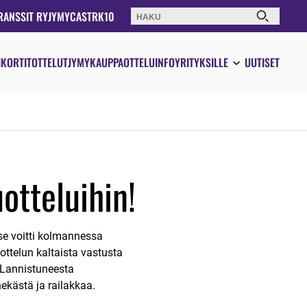
RANSSIT RY
JYMYCAST
RK10
Haku:
IKORTIT
OTTELUT
JYMYKAUPPA
OTTELUINFO
YRITYKSILLE
UUTISET
tteluihin!
se voitti kolmannessa
ottelun kaltaista vastusta
 Lannistuneesta
ekästä ja railakkaa.