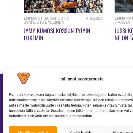
ENNAKOT JA RAPORTIT
,
4.8.2026
ENNAKOT
JYMYJUTUT
,
YLEINEN
HAASTAT
JYMY KUMOSI KOSSUN TYLYIN
JUSSI K
LUKEMIN
NE ON T
Hallinnoi suostumusta
Parhaan kokemuksen tarjoamiseksi käytämme teknologioita, kuten evästeitä,
tallentaaksemme ja/tai käyttääksemme laitetietoja. Näiden tekniikoiden hy
JOUKKUE
LIPUT JA KAUSIKORTIT
antaa meille mahdollisuuden käsitellä tietoja, kuten selauskäyttäytymistä tai y
tunnuksia tällä sivustolla. Suostumuksen jättäminen tai peruuttaminen voi v
haitallisesti tiettyihin ominaisuuksiin ja toimintoihin.
Hyväksy kaikki
Kiellä kaikki
Näytä ase