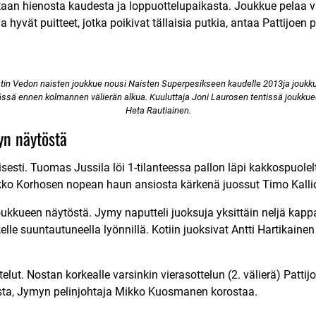
ltaan hienosta kaudesta ja loppuottelupaikasta. Joukkue pelaa v
 ja hyvät puitteet, jotka poikivat tällaisia putkia, antaa Pattijoen
tin Vedon naisten joukkue nousi Naisten Superpesikseen kaudelle 2013ja joukku
ssä ennen kolmannen välierän alkua. Kuuluttaja Joni Laurosen tentissä joukkue
Heta Rautiainen.
n näytöstä
llisesti. Tuomas Jussila löi 1-tilanteessa pallon läpi kakkospuole
ko Korhosen nopean haun ansiosta kärkenä juossut Timo Kallio 
ukkueen näytöstä. Jymy naputteli juoksuja yksittäin neljä kappal
lle suuntautuneella lyönnillä. Kotiin juoksivat Antti Hartikain
elut. Nostan korkealle varsinkin vierasottelun (2. välierä) Pattijo
sta, Jymyn pelinjohtaja Mikko Kuosmanen korostaa.