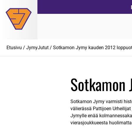
Siirry
suoraan
sisältöön
Etusivu
/
JymyJutut
/ Sotkamon Jymy kauden 2012 loppuott
Sotkamon J
Sotkamon Jymy varmisti histor
välierässä Pattijoen Urheilija
Jymylle enää kolmannessakaan
vierasjoukkueesta huolimatta