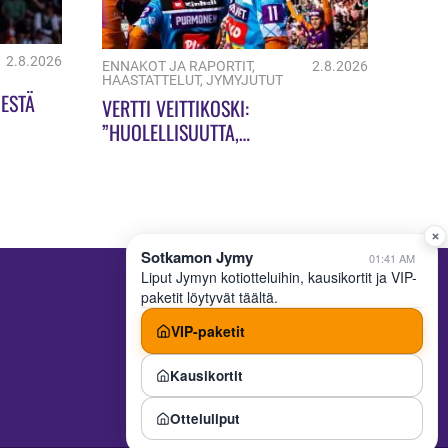
2.8.2026
ENNAKOT JA RAPORTIT
,
2.8.2026
HAASTATTELUT
,
JYMYJUTUT
ESTÄ
VERTTI VEITTIKOSKI:
”HUOLELLISUUTTA,
HUOLELLISUUTTA!”