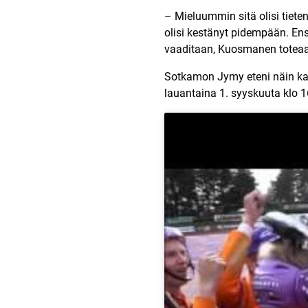
– Mieluummin sitä olisi tietenki
olisi kestänyt pidempään. Ens
vaaditaan, Kuosmanen toteaa
Sotkamon Jymy eteni näin kau
lauantaina 1. syyskuuta klo 1