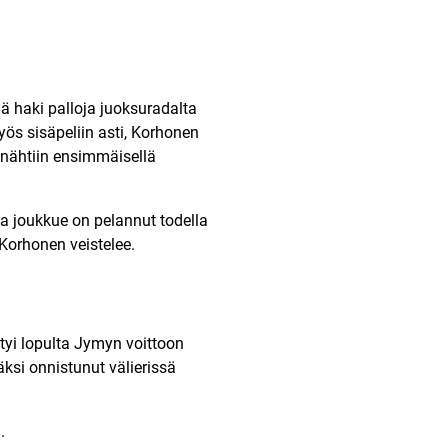
lä haki palloja juoksuradalta
yös sisäpeliin asti, Korhonen
ta nähtiin ensimmäisellä
ma joukkue on pelannut todella
 Korhonen veistelee.
tyi lopulta Jymyn voittoon
äksi onnistunut välierissä
.