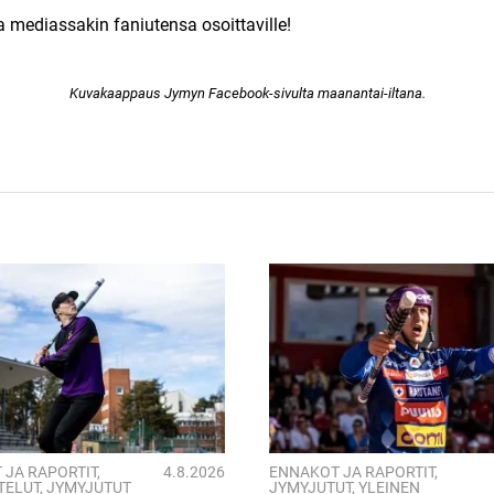
sa mediassakin faniutensa osoittaville!
Kuvakaappaus Jymyn Facebook-sivulta maanantai-iltana.
 JA RAPORTIT
,
4.8.2026
ENNAKOT JA RAPORTIT
,
TELUT
,
JYMYJUTUT
JYMYJUTUT
,
YLEINEN