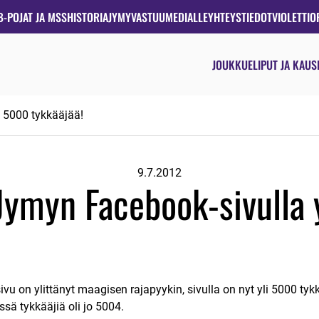
B-POJAT JA MSS
HISTORIA
JYMYVASTUU
MEDIALLE
YHTEYSTIEDOT
VIOLETTIO
JOUKKUE
LIPUT JA KAUS
 5000 tykkääjää!
9.7.2012
ymyn Facebook-sivulla 
on ylittänyt maagisen rajapyykin, sivulla on nyt yli 5000 tykkä
sä tykkääjiä oli jo 5004.