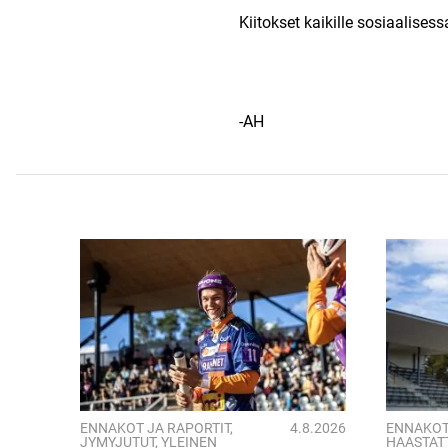
Kiitokset kaikille sosiaalises
-AH
ENNAKOT JA RAPORTIT
,
4.8.2026
ENNAKOT
JYMYJUTUT
,
YLEINEN
HAASTAT