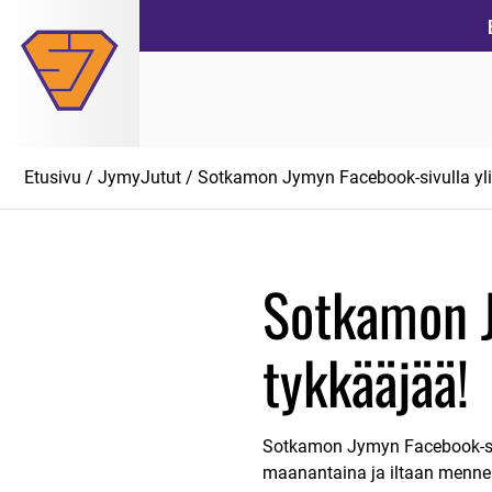
Siirry
suoraan
sisältöön
Etusivu
/
JymyJutut
/ Sotkamon Jymyn Facebook-sivulla yli
Sotkamon J
tykkääjää!
Sotkamon Jymyn Facebook-sivu 
maanantaina ja iltaan mennes