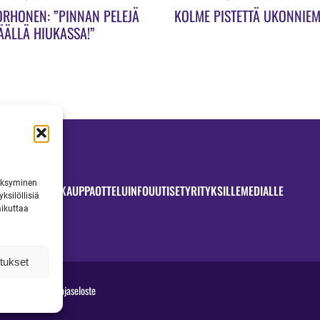
ORHONEN: ”PINNAN PELEJÄ
KOLME PISTETTÄ UKONNIEM
ÄÄLLÄ HIUKASSA!”
väksyminen
OTTELUT
JYMYKAUPPA
OTTELUINFO
UUTISET
YRITYKSILLE
MEDIALLE
ksilöllisiä
aikuttaa
tukset
jymy.fi
|
Tietosuojaseloste