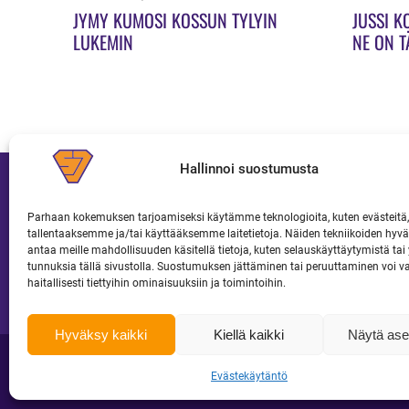
JYMY KUMOSI KOSSUN TYLYIN
JUSSI K
LUKEMIN
NE ON T
Hallinnoi suostumusta
Parhaan kokemuksen tarjoamiseksi käytämme teknologioita, kuten evästeitä,
tallentaaksemme ja/tai käyttääksemme laitetietoja. Näiden tekniikoiden hy
JOUKKUE
LIPUT JA KAUSIKORTIT
antaa meille mahdollisuuden käsitellä tietoja, kuten selauskäyttäytymistä tai y
tunnuksia tällä sivustolla. Suostumuksen jättäminen tai peruuttaminen voi v
haitallisesti tiettyihin ominaisuuksiin ja toimintoihin.
Hyväksy kaikki
Kiellä kaikki
Näytä ase
Copyright 2026 Superjymy Oy | Linturinteenkatu 1, 88610 Vuokatti |
toimisto@super
Evästekäytäntö