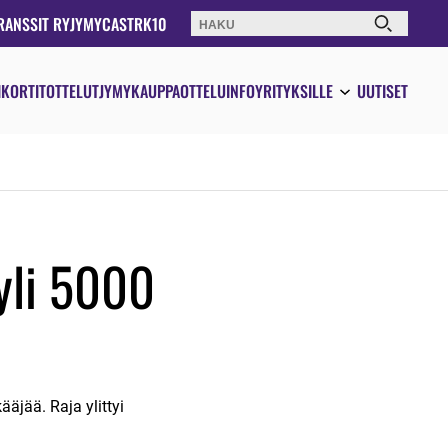
RANSSIT RY
JYMYCAST
RK10
Haku:
IKORTIT
OTTELUT
JYMYKAUPPA
OTTELUINFO
YRITYKSILLE
UUTISET
yli 5000
äjää. Raja ylittyi