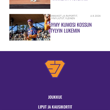
JAOSSA!”
ENNAKOT JA RAPORTIT
,
4.8.2026
JYMYJUTUT
,
YLEINEN
JYMY KUMOSI KOSSUN
TYLYIN LUKEMIN
JOUKKUE
LIPUT JA KAUSIKORTIT