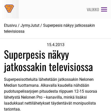
Siirry
suoraan
VALIKKO
sisältöön
Etusivu
/
JymyJutut
/ Superpesis näkyy jatkossakin
televisiossa
15.4.2013
Superpesis näkyy
jatkossakin televisiossa
Superpesisotteluita lähetetään jatkossakin Nelonen
Median tuottamana. Alkavalla kaudella nähdään
pudotuspelisarjojen pituudesta riippuen 12-15 suoraa
lähetystä Nelonen Pro –kanavilla, minkä lisäksi
laadukkaat nettilähetykset täydentävät monipuolista
tarjontaa.