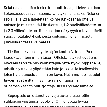
Sekä naisten että miesten loppuottelusarjat televisioidaan
kokonaisuudessaan suorina lähetyksinä. Lisäksi Nelonen
Pro 1:llä ja 2:lla lähetetään kolme runkosarjan ottelua,
naisten ja miesten Itä-Länsi-ottelut, 1-2 puolivälieräottelua
ja 2-3 välieräottelua. Runkosarjan näkyvyyden täydentävät
suorat nettilähetykset, joista seitsemän ensimmäistä
julkaistaan tässä vaiheessa.
– Tiedämme vuosien yhteistyön kautta Nelonen Pron
laadukkaan toiminnan tason. Ottelulähetykset ovat ensi
arvoisen tärkeitä niin kannattajille, yhteistyökumppaneille,
urheilun ystäville ylipäätään kuin joukkueille itselleenkin,
joten halu panostaa niihin on kova. Netin mahdollisuudet
täydentävät erittäin hyvin television tarjonnan,
Superpesiksen toimitusjohtaja Jussi Pyysalo kiittelee.
– Superpesis on ottanut vahvoja askelia eteenpäin
sähköisen viestinnän puolella. On ilo jatkaa hyvää