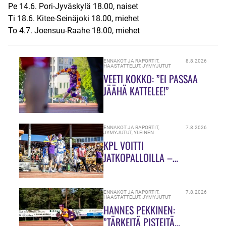
Pe 14.6. Pori-Jyväskylä 18.00, naiset
Ti 18.6. Kitee-Seinäjoki 18.00, miehet
To 4.7. Joensuu-Raahe 18.00, miehet
ENNAKOT JA RAPORTIT
,
8.8.2026
HAASTATTELUT
,
JYMYJUTUT
VEETI KOKKO: ”EI PASSAA
JÄÄHÄ KATTELEE!”
ENNAKOT JA RAPORTIT
,
7.8.2026
JYMYJUTUT
,
YLEINEN
KPL VOITTI
JATKOPALLOILLA –
SUMULAAKSOSSA
TARJOLLA OLI ULKOPELIN
JUHLAA
ENNAKOT JA RAPORTIT
,
7.8.2026
HAASTATTELUT
,
JYMYJUTUT
HANNES PEKKINEN:
”TÄRKEITÄ PISTEITÄ