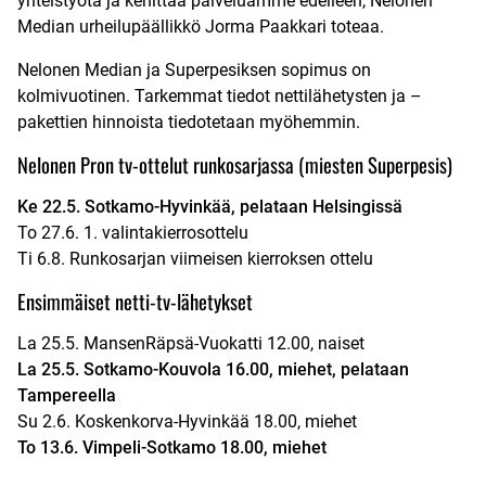
yhteistyötä ja kehittää palveluamme edelleen, Nelonen
Median urheilupäällikkö Jorma Paakkari toteaa.
Nelonen Median ja Superpesiksen sopimus on
kolmivuotinen. Tarkemmat tiedot nettilähetysten ja –
pakettien hinnoista tiedotetaan myöhemmin.
Nelonen Pron tv-ottelut runkosarjassa (miesten Superpesis)
Ke 22.5. Sotkamo-Hyvinkää, pelataan Helsingissä
To 27.6. 1. valintakierrosottelu
Ti 6.8. Runkosarjan viimeisen kierroksen ottelu
Ensimmäiset netti-tv-lähetykset
La 25.5. MansenRäpsä-Vuokatti 12.00, naiset
La 25.5. Sotkamo-Kouvola 16.00, miehet, pelataan
Tampereella
Su 2.6. Koskenkorva-Hyvinkää 18.00, miehet
To 13.6. Vimpeli-Sotkamo 18.00, miehet