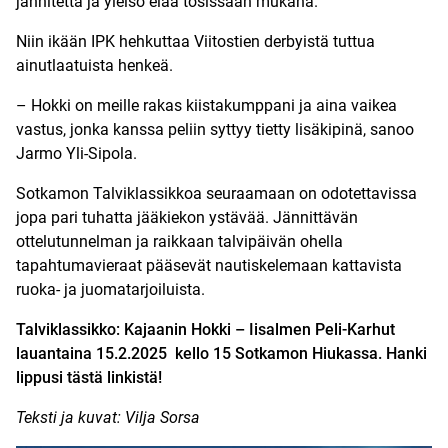
jännitettä ja yleisö elää tosissaan mukana.
Niin ikään IPK hehkuttaa Viitostien derbyistä tuttua
ainutlaatuista henkeä.
– Hokki on meille rakas kiistakumppani ja aina vaikea
vastus, jonka kanssa peliin syttyy tietty lisäkipinä, sanoo
Jarmo Yli-Sipola.
Sotkamon Talviklassikkoa seuraamaan on odotettavissa
jopa pari tuhatta jääkiekon ystävää. Jännittävän
ottelutunnelman ja raikkaan talvipäivän ohella
tapahtumavieraat pääsevät nautiskelemaan kattavista
ruoka- ja juomatarjoiluista.
Talviklassikko: Kajaanin Hokki – Iisalmen Peli-Karhut
lauantaina 15.2.2025 kello 15 Sotkamon Hiukassa.
Hanki
lippusi tästä linkistä!
Teksti ja kuvat: Vilja Sorsa