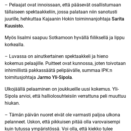
– Pelaajat ovat innoissaan, että pääsevät osallistumaan
tällaiseen spektaakkeliin, jossa palataan niin sanotusti
juurille, hehkuttaa Kajaanin Hokin toiminnanjohtaja
Sarita
Kuusisto.
Myös Iisalmi saapuu Sotkamoon hyvällä fiiliksellä ja lippu
korkealla.
– Luvassa on ainutkertainen spektaakkeli ja hieno
kokemus pelaajille. Puitteet ovat kunnossa, joten toivotaan
inhimillistä pakkassäätä pelipäivälle, summaa IPK:n
toimitusjohtaja
Jarmo Yli-Sipola
.
Ulkojäällä pelaaminen on joukkueille uusi kokemus. Yli-
Sipola arvioi, että halliolosuhteisiin verrattuna peli muuttuu
hiukan.
– Tämän päivän nuoret eivät ole varmasti paljoa ulkona
pelanneet. Uskon, että pikkuisen pitää olla varovaisempi
kuin tutussa ympäristössä. Voi olla, että kiekko tulee