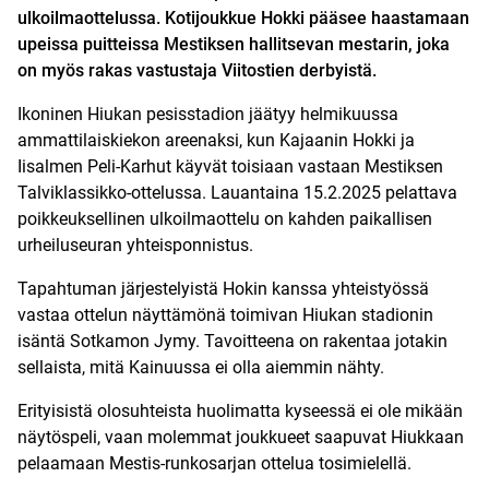
ulkoilmaottelussa. Kotijoukkue Hokki pääsee haastamaan
upeissa puitteissa Mestiksen hallitsevan mestarin, joka
on myös rakas vastustaja Viitostien derbyistä.
Ikoninen Hiukan pesisstadion jäätyy helmikuussa
ammattilaiskiekon areenaksi, kun Kajaanin Hokki ja
Iisalmen Peli-Karhut käyvät toisiaan vastaan Mestiksen
Talviklassikko-ottelussa. Lauantaina 15.2.2025 pelattava
poikkeuksellinen ulkoilmaottelu on kahden paikallisen
urheiluseuran yhteisponnistus.
Tapahtuman järjestelyistä Hokin kanssa yhteistyössä
vastaa ottelun näyttämönä toimivan Hiukan stadionin
isäntä Sotkamon Jymy. Tavoitteena on rakentaa jotakin
sellaista, mitä Kainuussa ei olla aiemmin nähty.
Erityisistä olosuhteista huolimatta kyseessä ei ole mikään
näytöspeli, vaan molemmat joukkueet saapuvat Hiukkaan
pelaamaan Mestis-runkosarjan ottelua tosimielellä.