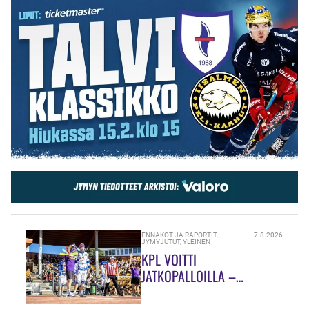
ENNAKOT JA RAPORTIT
,
7.8.2026
JYMYJUTUT
,
YLEINEN
KPL VOITTI
JATKOPALLOILLA –
SUMULAAKSOSSA