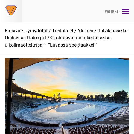
Siirry
suoraan
VALIKKO
sisältöön
Etusivu
/
JymyJutut
/
Tiedotteet
/
Yleinen
/ Talviklassikko
Hiukassa: Hokki ja IPK kohtaavat ainutkertaisessa
ulkoilmaottelussa – “Luvassa spektaakkeli”