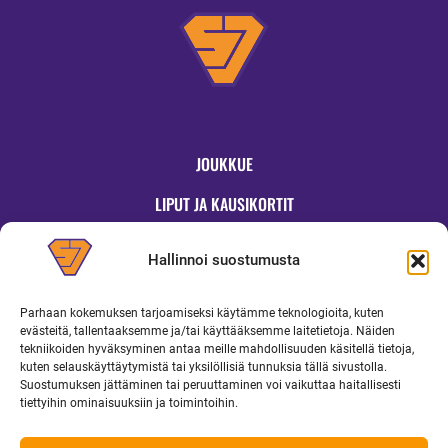
JOUKKUE
LIPUT JA KAUSIKORTIT
OTTELUT
Hallinnoi suostumusta
JYMYKAUPPA
Parhaan kokemuksen tarjoamiseksi käytämme teknologioita, kuten
OTTELUINFO
evästeitä, tallentaaksemme ja/tai käyttääksemme laitetietoja. Näiden
tekniikoiden hyväksyminen antaa meille mahdollisuuden käsitellä tietoja,
UUTISET
kuten selauskäyttäytymistä tai yksilöllisiä tunnuksia tällä sivustolla.
Suostumuksen jättäminen tai peruuttaminen voi vaikuttaa haitallisesti
YRITYKSILLE
tiettyihin ominaisuuksiin ja toimintoihin.
MEDIALLE