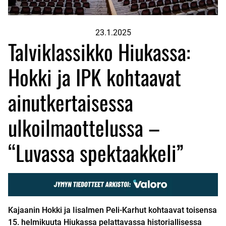
23.1.2025
Talviklassikko Hiukassa:
Hokki ja IPK kohtaavat
ainutkertaisessa
ulkoilmaottelussa –
“Luvassa spektaakkeli”
Kajaanin Hokki ja Iisalmen Peli-Karhut kohtaavat toisensa
15. helmikuuta Hiukassa pelattavassa historiallisessa