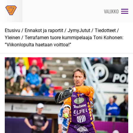
Siirry
suoraan
VALIKKO
sisältöön
Etusivu
/
Ennakot ja raportit
/
JymyJutut
/
Tiedotteet
/
Yleinen
/ Terrafamen tuore kummipelaaja Toni Kohonen:
”Viikonlopulta haetaan voittoa!”