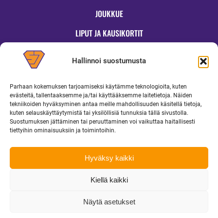
JOUKKUE
LIPUT JA KAUSIKORTIT
OTTELUT
Hallinnoi suostumusta
JYMYKAUPPA
Parhaan kokemuksen tarjoamiseksi käytämme teknologioita, kuten
OTTELUINFO
evästeitä, tallentaaksemme ja/tai käyttääksemme laitetietoja. Näiden
tekniikoiden hyväksyminen antaa meille mahdollisuuden käsitellä tietoja,
UUTISET
kuten selauskäyttäytymistä tai yksilöllisiä tunnuksia tällä sivustolla.
Suostumuksen jättäminen tai peruuttaminen voi vaikuttaa haitallisesti
YRITYKSILLE
tiettyihin ominaisuuksiin ja toimintoihin.
MEDIALLE
Hyväksy kaikki
Kiellä kaikki
Copyright 2026 Superjymy Oy | Linturinteenkatu 1, 88610 Vuokatti |
toimisto@superjymy.fi
|
Tietosuojaseloste
Näytä asetukset