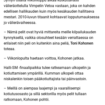
Jymyn osalta viikonloppu alkaa kutkuttavasti
välieräottelulla Vimpelin Vetoa vastaan, joka on kahden
edellisen hallikauden kuin myös kesäkauden hallitseva
mestari. 2010-luvun titaanit kohtaavat lopputurnauksessa
jo välierävaiheessa.
– Nämä pelit ovat hyviä mittareita meille kilpailukauden
kynnyksellä, vaikka olosuhteet kesään verrattaessa on
erilaiset niin peli on kuitenkin aina peliä,
Toni Kohonen
toteaa.
– Viikonlopulta haetaan voittoa, Kohonen jatkaa.
Halli-SM -finaalipaikka tulee ratkeamaan ulkopelin ja
kotiuttamisen ympärillä. Kumman ulkopeli ottaa
niskalenkin toisen pääkotiuttajista tai päinvastoin.
– Meillä on aiempaa laajempi ja vaarallisempi
kotiutusosasto ja sillä sektorilla myös pelit tullaan
ratkomaan, Kohonen pohtii.