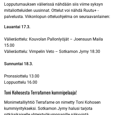
Lopputurnauksen välierissä nähdään siis viime syksyn
mitaliotteluiden uusinnat. Ottelut voi nähdä
Ruutu+ -
palvelusta
. Viikonlopun otteluohjelma on seuraavanlainen:
Lauantai 17.3.
Välieräottelu: Kouvolan Pallonlyöjät – Joensuun Maila
15.00
Välieräottelu: Vimpelin Veto – Sotkamon Jymy 18.30
Sunnuntai 18.3.
Pronssiottelu 13.00
Loppuottelu 16.00
Toni Kohosesta Terrafamen kummipelaaja!
Monimetalliyhtiö Terrafame on nimetty Toni Kohosen
kummiyritykseksi. Sotkamon Jymy halusi tarjota
pitkäaikaiselle yhteistyökumppanille näkyvintä