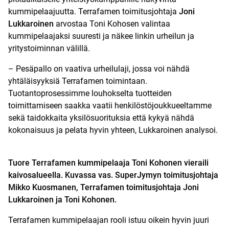
kummipelaajuutta. Terrafamen toimitusjohtaja
Joni
Lukkaroinen
arvostaa Toni Kohosen valintaa
kummipelaajaksi suuresti ja näkee linkin urheilun ja
yritystoiminnan välillä.
– Pesäpallo on vaativa urheilulaji, jossa voi nähdä
yhtäläisyyksiä Terrafamen toimintaan.
Tuotantoprosessimme louhokselta tuotteiden
toimittamiseen saakka vaatii henkilöstöjoukkueeltamme
sekä taidokkaita yksilösuorituksia että kykyä nähdä
kokonaisuus ja pelata hyvin yhteen, Lukkaroinen analysoi.
Tuore Terrafamen kummipelaaja Toni Kohonen vieraili
kaivosalueella. Kuvassa vas. SuperJymyn toimitusjohtaja
Mikko Kuosmanen, Terrafamen toimitusjohtaja Joni
Lukkaroinen ja Toni Kohonen.
Terrafamen kummipelaajan rooli istuu oikein hyvin juuri