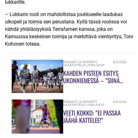
lukkarille.
– Lukkarin rooli on mahdollistaa joukkueelle laadukas
ulkopeli ja toimia sen perustana. Kyllä tässä roolissa voi
nähdä yhtäläisyyksiä Terrafamen kanssa, joka on
Kainuussa keskeinen toimija ja merkittävä vientiyritys, Toni
Kohonen toteaa.
ENNAKOT JA RAPORTIT
,
8.8.2026
HAASTATTELUT
,
JYMYJUTUT
KAHDEN PISTEEN ESITYS
UKONNIEMESSÄ – ”SIINÄ
MEILLÄ ON VIELÄ PALJON
TEKEMISTÄ!”
ENNAKOT JA RAPORTIT
,
8.8.2026
HAASTATTELUT
,
JYMYJUTUT
VEETI KOKKO: ”EI PASSAA
JÄÄHÄ KATTELEE!”