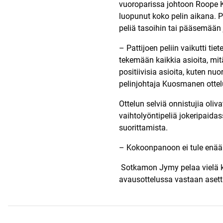
vuoroparissa johtoon Roope K
luopunut koko pelin aikana. 
peliä tasoihin tai pääsemää
– Pattijoen peliin vaikutti tie
tekemään kaikkia asioita, mitä
positiivisia asioita, kuten n
pelinjohtaja Kuosmanen ottel
Ottelun selviä onnistujia oliv
vaihtolyöntipeliä jokeripaida
suorittamista.
– Kokoonpanoon ei tule enää
Sotkamon Jymy pelaa vielä ka
avausottelussa vastaan asett