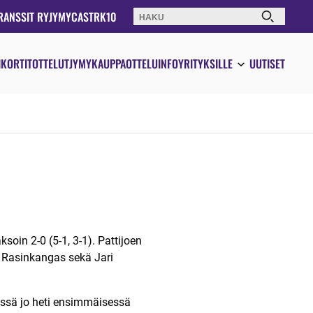
RANSSIT RY
JYMYCAST
RK10
Haku:
IKORTIT
OTTELUT
JYMYKAUPPA
OTTELUINFO
YRITYKSILLE
UUTISET
soin 2-0 (5-1, 3-1). Pattijoen
 Rasinkangas sekä Jari
essä jo heti ensimmäisessä