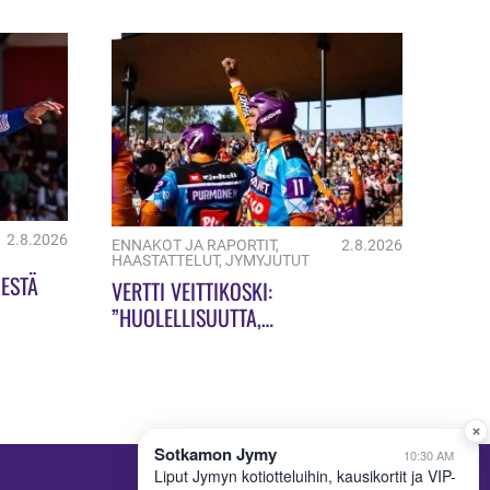
2.8.2026
ENNAKOT JA RAPORTIT
,
2.8.2026
HAASTATTELUT
,
JYMYJUTUT
ESTÄ
VERTTI VEITTIKOSKI:
”HUOLELLISUUTTA,
HUOLELLISUUTTA!”