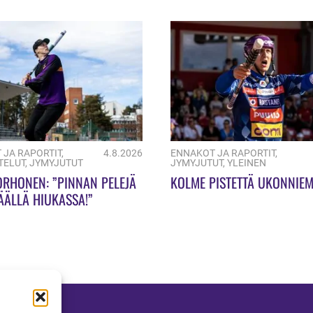
 JA RAPORTIT
,
4.8.2026
ENNAKOT JA RAPORTIT
,
TELUT
,
JYMYJUTUT
JYMYJUTUT
,
YLEINEN
ORHONEN: ”PINNAN PELEJÄ
KOLME PISTETTÄ UKONNIEM
ÄÄLLÄ HIUKASSA!”