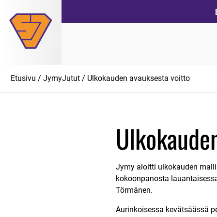
Siirry
suoraan
sisältöön
Etusivu
/
JymyJutut
/ Ulkokauden avauksesta voitto
Ulkokauden
Jymy aloitti ulkokauden mallik
kokoonpanosta lauantaisessa 
Törmänen.
Aurinkoisessa kevätsäässä pel