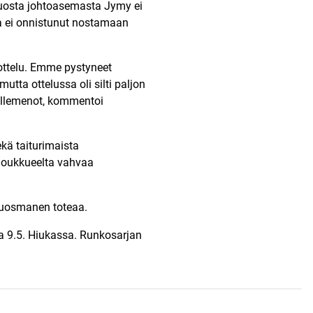
tuosta johtoasemasta Jymy ei
ta ei onnistunut nostamaan
ä ottelu. Emme pystyneet
utta ottelussa oli silti paljon
tällemenot, kommentoi
ekä taiturimaista
 joukkueelta vahvaa
Kuosmanen toteaa.
a 9.5. Hiukassa. Runkosarjan