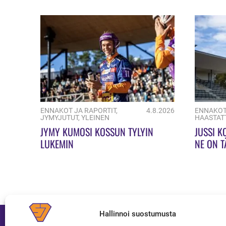
ENNAKOT JA RAPORTIT
,
4.8.2026
ENNAKOT
JYMYJUTUT
,
YLEINEN
HAASTAT
JYMY KUMOSI KOSSUN TYLYIN
JUSSI K
LUKEMIN
NE ON T
Hallinnoi suostumusta