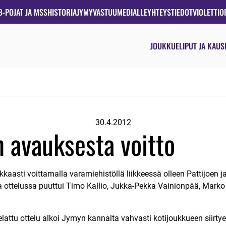
B-POJAT JA MSS
HISTORIA
JYMYVASTUU
MEDIALLE
YHTEYSTIEDOT
VIOLETTIO
JOUKKUE
LIPUT JA KAUS
30.4.2012
 avauksesta voitto
kaasti voittamalla varamiehistöllä liikkeessä olleen Pattijoen jak
ottelussa puuttui Timo Kallio, Jukka-Pekka Vainionpää, Marko
attu ottelu alkoi Jymyn kannalta vahvasti kotijoukkueen siirty