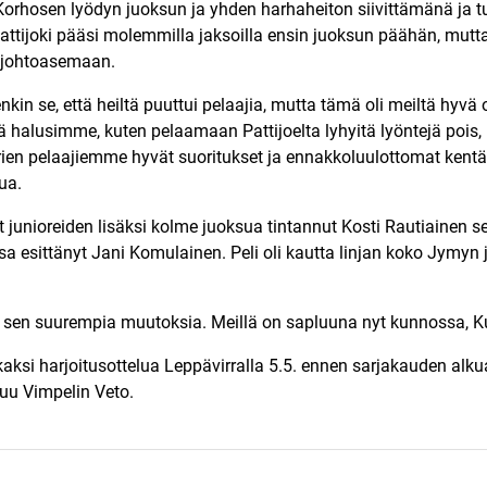
orhosen lyödyn juoksun ja yhden harhaheiton siivittämänä ja 
Pattijoki pääsi molemmilla jaksoilla ensin juoksun päähän, mut
n johtoasemaan.
tenkin se, että heiltä puuttui pelaajia, mutta tämä oli meiltä hyv
 halusimme, kuten pelaamaan Pattijoelta lyhyitä lyöntejä pois, m
uorien pelaajiemme hyvät suoritukset ja ennakkoluulottomat ken
ua.
at junioreiden lisäksi kolme juoksua tintannut Kosti Rautiainen s
ssa esittänyt Jani Komulainen. Peli oli kautta linjan koko Jymyn
 sen suurempia muutoksia. Meillä on sapluuna nyt kunnossa, 
ksi harjoitusottelua Leppävirralla 5.5. ennen sarjakauden alku
uu Vimpelin Veto.