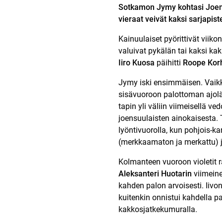
Sotkamon Jymy kohtasi Joe
vieraat veivät kaksi sarjapis
Kainuulaiset pyörittivät viik
valuivat pykälän tai kaksi kak
Iiro Kuosa
päihitti
Roope Kor
Jymy iski ensimmäisen. Vai
sisävuoroon palottoman ajolä
tapin yli väliin viimeisellä ved
joensuulaisten ainokaisesta. 
lyöntivuorolla, kun pohjois-k
(merkkaamaton ja merkattu) 
Kolmanteen vuoroon violetit 
Aleksanteri Huotarin
viimeine
kahden palon arvoisesti. Iivo
kuitenkin onnistui kahdella 
kakkosjatkekumuralla.