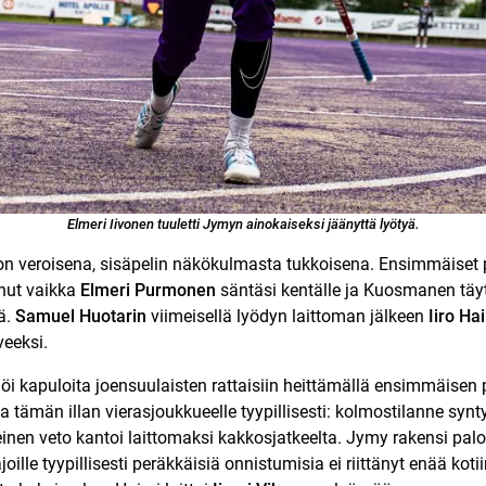
Elmeri Iivonen tuuletti Jymyn ainokaiseksi jäänyttä lyötyä.
on veroisena, sisäpelin näkökulmasta tukkoisena. Ensimmäiset p
nut vaikka
Elmeri Purmonen
säntäsi kentälle ja Kuosmanen täyt
ä.
Samuel Huotarin
viimeisellä lyödyn laittoman jälkeen
Iiro Ha
veeksi.
öi kapuloita joensuulaisten rattaisiin heittämällä ensimmäisen 
a tämän illan vierasjoukkueelle tyypillisesti: kolmostilanne synty
einen veto kantoi laittomaksi kakkosjatkeelta. Jymy rakensi pa
oille tyypillisesti peräkkäisiä onnistumisia ei riittänyt enää kot