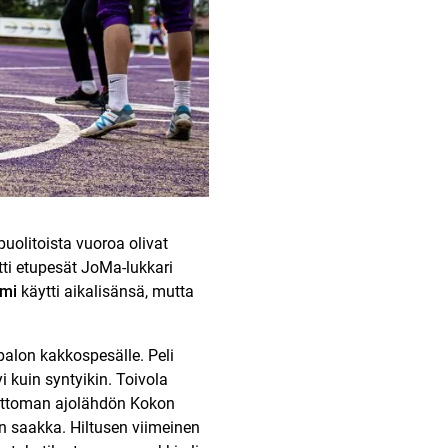
uolitoista vuoroa olivat
ti etupesät JoMa-lukkari
imi
käytti aikalisänsä, mutta
palon kakkospesälle. Peli
i kuin syntyikin. Toivola
lottoman ajolähdön Kokon
iin saakka. Hiltusen viimeinen