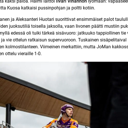
ta kaksi paloa. Haimi laittoi
Iivari Vihannon
lyömään: vapaaseen 
ta Kuosa katkaisi pussinpohjan ja poltti kotiin.
n ja Aleksanteri Huotari suorittivat ensimmäiset palot taululle
iden juoksutiliä toisella jaksolla, vaan Iivonen päätti mustiin 
llä edessä oli tuiki tärkeä sisävuoro: jatkuuko tappiollinen tie 
 ja vie ottelun ratkaisun supervuoroon. Tuskainen sisäpelitaival 
elleen kolmostilanteen. Viimeinen merkattiin, mutta JoMan kakko
 ottelu vieraille 1-0.