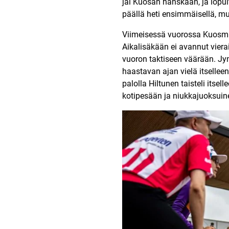
jäi Kuosan hanskaan, ja lopul
päällä heti ensimmäisellä, mut
Viimeisessä vuorossa Kuosmane
Aikalisäkään ei avannut viera
vuoron taktiseen väärään. Jymy
haastavan ajan vielä itselleen
palolla Hiltunen taisteli its
kotipesään ja niukkajuoksuinen