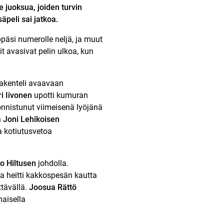
 juoksua, joiden turvin
äpeli sai jatkoa.
päsi numerolle neljä, ja muut
it avasivat pelin ulkoa, kun
rakenteli avaavaan
i Iivonen
upotti kumuran
nnistunut viimeisenä lyöjänä
n
Joni Lehikoisen
a kotiutusvetoa
o Hiltusen
johdolla.
a heitti kakkospesän kautta
ttävällä.
Joosua Rättö
maisella