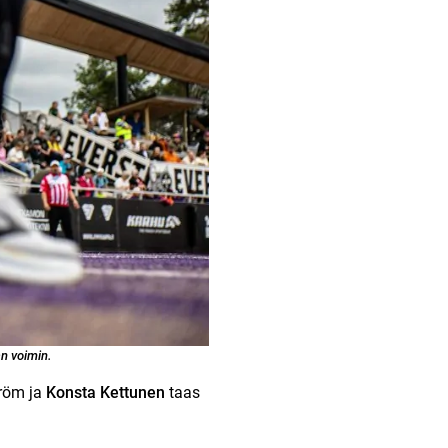
an voimin.
tröm ja
Konsta Kettunen
taas