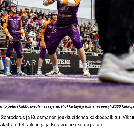
hanto pelasi kakkoskeulan avaajana. Hiukka täyttyi toistamiseen yli 2000 katsoj
-7. Schroderus ja Kuosmanen joukkueidensa kakkospalkitut. Viks
ikström tehtaili neljä ja Kuosmanen kuusi paloa.