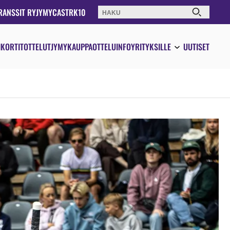
RANSSIT RY
JYMYCAST
RK10
Haku:
IKORTIT
OTTELUT
JYMYKAUPPA
OTTELUINFO
YRITYKSILLE
UUTISET