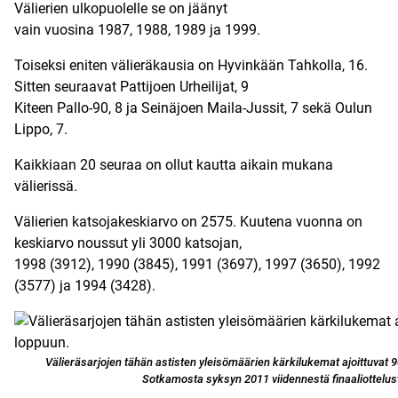
Välierien ulkopuolelle se on jäänyt
vain vuosina 1987, 1988, 1989 ja 1999.
Toiseksi eniten välieräkausia on Hyvinkään Tahkolla, 16.
Sitten seuraavat Pattijoen Urheilijat, 9
Kiteen Pallo-90, 8 ja Seinäjoen Maila-Jussit, 7 sekä Oulun
Lippo, 7.
Kaikkiaan 20 seuraa on ollut kautta aikain mukana
välierissä.
Välierien katsojakeskiarvo on 2575. Kuutena vuonna on
keskiarvo noussut yli 3000 katsojan,
1998 (3912), 1990 (3845), 1991 (3697), 1997 (3650), 1992
(3577) ja 1994 (3428).
Välieräsarjojen tähän astisten yleisömäärien kärkilukemat ajoittuvat 
Sotkamosta syksyn 2011 viidennestä finaaliottelus