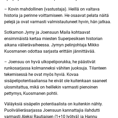
– Kovin mahdollinen (vastustaja). Heillä on valtava
historia ja perinne voittamiseen. He osaavat pelata näitä
pelejä ja ovat varmasti valmistautuneet hyvin, hän jatkaa.
Sotkamon Jymy ja Joensuun Maila kohtaavat
ensimmäistä kertaa miesten Superpesiksen historian
aikana välierävaiheessa. Jymyn pelinjohtaja Mikko
Kuosmanen odottaa sarjasta erittäin jännittävää.
– Joensuu on hyvä ulkopeliporukka, he päästivät
runkosarjassa kolmanneksi vähiten juoksuja. Tilanteen
tekemisessä he ovat myös hyviä. Kovaa
sisäpelipotentiaaliansa he eivät ole kuitenkaan saaneet
ulosmitattua, mikä on heillekin varmasti pienoinen
pettymys, Kuosmanen pohtii.
Väläyksiä sisäpelin potentiaalista on kuitenkin nähty.
Puolivälieräsarjassa Joensuun kannattajia ilahdutti
varmasti Aleksi Rautiaisen (1+10 lyötyä) ja Hannu