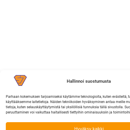
Hallinnoi suostumusta
Parhaan kokemuksen tarjoamiseksi käytämme teknologioita, kuten evästeitä, t
käyttääksemme laitetietoja. Näiden tekniikoiden hyväksyminen antaa meille ma
tietoja, kuten selauskäyttäytymistä tai yksilöllisiä tunnuksia tällä sivustolla. 
peruuttaminen voi vaikuttaa haitallisesti tiettyihin ominaisuuksiin ja toimintoih
Hyväksy kaikki