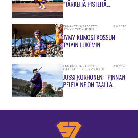
”TÄRKEITÄ PISTEITÄ
JAOSSA!”
ENNAKOT JA RAPORTIT
,
4.8.2026
JYMYJUTUT
,
YLEINEN
JYMY KUMOSI KOSSUN
TYLYIN LUKEMIN
ENNAKOT JA RAPORTIT
,
4.8.2026
HAASTATTELUT
,
JYMYJUTUT
JUSSI KORHONEN: ”PINNAN
PELEJÄ NE ON TÄÄLLÄ
HIUKASSA!”