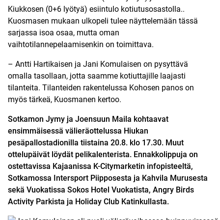
Kiukkosen (0+6 lyötyä) esiintulo kotiutusosastolla..
Kuosmasen mukaan ulkopeli tulee näyttelemään tässä
sarjassa isoa osaa, mutta oman
vaihtotilannepelaamisenkin on toimittava.
– Antti Hartikaisen ja Jani Komulaisen on pysyttävä
omalla tasollaan, jotta saamme kotiuttajille laajasti
tilanteita. Tilanteiden rakentelussa Kohosen panos on
myös tärkeä, Kuosmanen kertoo.
Sotkamon Jymy ja Joensuun Maila kohtaavat
ensimmäisessä välieräottelussa Hiukan
pesäpallostadionilla tiistaina 20.8. klo 17.30. Muut
ottelupäivät löydät
pelikalenterista
. Ennakkolippuja on
ostettavissa Kajaanissa K-Citymarketin infopisteeltä,
Sotkamossa Intersport Piipposesta ja Kahvila Murusesta
sekä Vuokatissa Sokos Hotel Vuokatista, Angry Birds
Activity Parkista ja Holiday Club Katinkullasta.