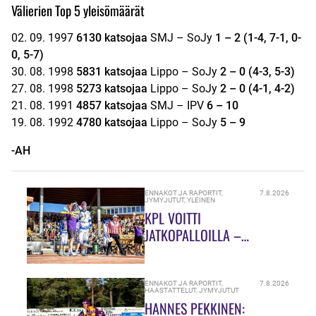
Välierien Top 5 yleisömäärät
02. 09. 1997
6130 katsojaa
SMJ – SoJy
1 – 2 (1-4, 7-1, 0-
0, 5-7)
30. 08. 1998
5831 katsojaa
Lippo – SoJy
2 – 0 (4-3, 5-3)
27. 08. 1998
5273 katsojaa
Lippo – SoJy
2 – 0 (4-1, 4-2)
21. 08. 1991
4857 katsojaa
SMJ – IPV
6 – 10
19. 08. 1992
4780 katsojaa
Lippo – SoJy
5 – 9
-AH
ENNAKOT JA RAPORTIT
,
7.8.2026
JYMYJUTUT
,
YLEINEN
KPL VOITTI
JATKOPALLOILLA –
SUMULAAKSOSSA
TARJOLLA OLI ULKOPELIN
JUHLAA
ENNAKOT JA RAPORTIT
,
7.8.2026
HAASTATTELUT
,
JYMYJUTUT
HANNES PEKKINEN: