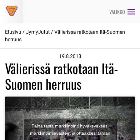
Siirry
suoraan
VALIKKO
sisältöön
Etusivu
/
JymyJutut
/ Välierissä ratkotaan Itä-Suomen
herruus
19.8.2013
Välierissä ratkotaan Itä-
Suomen herruus
Paina tästä markkinointi hyväksyäksesi
markkinointievästeet ja ottaaksesi tämän