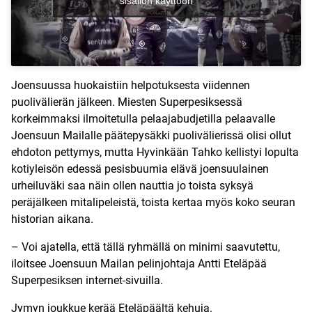
sisällön käyttöön
Joensuussa huokaistiin helpotuksesta viidennen
puolivälierän jälkeen. Miesten Superpesiksessä
korkeimmaksi ilmoitetulla pelaajabudjetilla pelaavalle
Joensuun Mailalle päätepysäkki puolivälierissä olisi ollut
ehdoton pettymys, mutta Hyvinkään Tahko kellistyi lopulta
kotiyleisön edessä pesisbuumia elävä joensuulainen
urheiluväki saa näin ollen nauttia jo toista syksyä
peräjälkeen mitalipeleistä, toista kertaa myös koko seuran
historian aikana.
– Voi ajatella, että tällä ryhmällä on minimi saavutettu,
iloitsee Joensuun Mailan pelinjohtaja Antti Eteläpää
Superpesiksen internet-sivuilla.
Jymyn joukkue kerää Eteläpäältä kehuja.