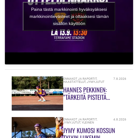
Paina tästä markkinointi hyväksyäksesi
markkinointievästeet ja ottaaksesi tämän
sisällön käyttöön
ENNAKOT JA RAPORTIT
,
7.8.2026
HAASTATTELUT
,
JYMYJUTUT
HANNES PEKKINEN:
”TÄRKEITÄ PISTEITÄ
JAOSSA!”
ENNAKOT JA RAPORTIT
,
4.8.2026
JYMYJUTUT
,
YLEINEN
JYMY KUMOSI KOSSUN
TYLYIN LUKEMIN