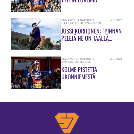
ENNAKOT JA RAPORTIT
,
4.8.2026
HAASTATTELUT
,
JYMYJUTUT
JUSSI KORHONEN: ”PINNAN
PELEJÄ NE ON TÄÄLLÄ
HIUKASSA!”
ENNAKOT JA RAPORTIT
,
2.8.2026
JYMYJUTUT
,
YLEINEN
KOLME PISTETTÄ
UKONNIEMESTÄ