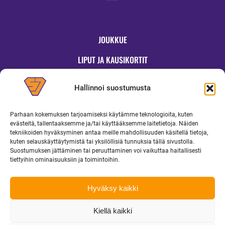
JOUKKUE
LIPUT JA KAUSIKORTIT
OTTELUT
Hallinnoi suostumusta
JYMYKAUPPA
Parhaan kokemuksen tarjoamiseksi käytämme teknologioita, kuten
OTTELUINFO
evästeitä, tallentaaksemme ja/tai käyttääksemme laitetietoja. Näiden
tekniikoiden hyväksyminen antaa meille mahdollisuuden käsitellä tietoja,
UUTISET
kuten selauskäyttäytymistä tai yksilöllisiä tunnuksia tällä sivustolla.
Suostumuksen jättäminen tai peruuttaminen voi vaikuttaa haitallisesti
YRITYKSILLE
tiettyihin ominaisuuksiin ja toimintoihin.
MEDIALLE
Hyväksy kaikki
Kiellä kaikki
Copyright 2026 Superjymy Oy | Linturinteenkatu 1, 88610 Vuokatti |