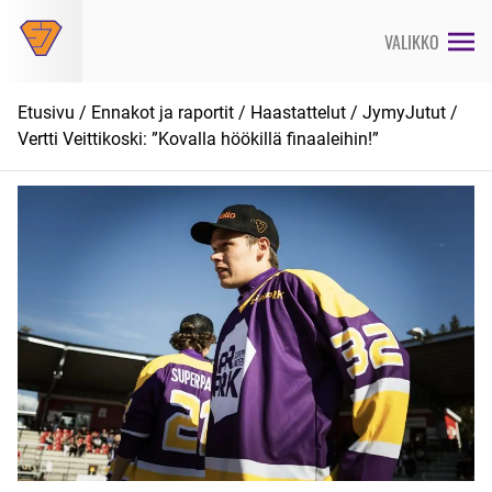
Siirry
suoraan
VALIKKO
sisältöön
Etusivu
/
Ennakot ja raportit
/
Haastattelut
/
JymyJutut
/
Vertti Veittikoski: ”Kovalla höökillä finaaleihin!”