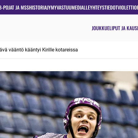
B-POJAT JA MSS
HISTORIA
JYMYVASTUU
MEDIALLE
YHTEYSTIEDOT
VIOLETTIO
JOUKKUE
LIPUT JA KAUS
ävä vääntö kääntyi Kirille kotareissa