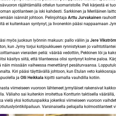
ävuoron räjähtämällä ottelun tuomaristolle. Peli kärjestä ei tuot
oman ajotilanteen ja iski kahdesti. Sarkkinen ja Meriläinen laitt
viemään isännät johtoon. Pelinjohtaja
Arttu Jurvakainen
rauhoitt
Niitä ei kuitenkaan syntynyt, ja Iivonenkin pääsi nappaamaan 
äsi myös juoksun lyönnin makuun: pallo väliin ja
Jere Vikströ
uton, kun Jymy torjui kotijoukkueen rynnistyksen jo vaihtotilante
oittamaan vieraiden peliä: väärää vedottiin, Pekkinen löi ja kaks
itsi käsitys siitä, että tilanteessa olisi syntynyt kolme paloa. 
ikä näin missään vaiheessa menettänyt pesäturvaansa. Lopputul
alta. Kiri pääsi täyttävällä johtoon, kun Etulan veto kakkosraj
puolella ja
Olli Heikkala
kipitti samalla vauhdilla kotiin.
sta viimeiseen vuoroon lähteneet jymyläiset rakensivat kakkos
la. Väliaho sai kuitenkin irroitettua Kontturin taktisella vääräll
a vielä yksi kotiutuspaikka jokeriksi viimeiseen vuoroon vaihde
otiutuslyöntikilpailuun. Varsinaisella peliajalla kolmostilanteet vi