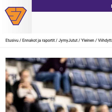
Siirry
suoraan
sisältöön
Etusivu
/
Ennakot ja raportit
/
JymyJutut
/
Yleinen
/ Viihdytt