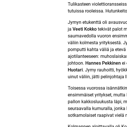
Tulikasteen violettioransseis
tutuissa rooleissa. Hutunkeit
Jymyn etukenttä oli avausvuor
ja
Veeti Kokko
tekivät palot 
saumavedolla vuoron ensimm
väliin kolmesta yrityksestä.
pomputti kahta väliä ja etev
ajotilanteeseen: muhoslaiska
johtoon.
Hannes Pekkinen
ei
Huotari
. Jymy rauhoitti, hyö
uinut väliin, jätti pelinjohtaja
Toisessa vuorossa isännätki
ensimmäiset yritykset, mutta
pallon kakkosluukusta läpi, m
seuraavalla kumuralla, jonk
sotkamolaiset raapivat vielä 
Kolmannen aloittavalla oli Kor