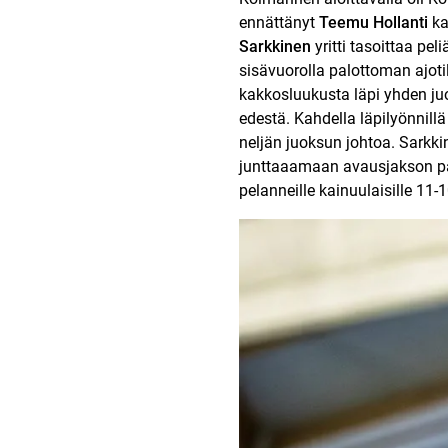
ennättänyt
Teemu Hollanti
ka
Sarkkinen
yritti tasoittaa pe
sisävuorolla palottoman ajotil
kakkosluukusta läpi yhden juo
edestä. Kahdella läpilyönnill
neljän juoksun johtoa. Sarkkin
junttaaamaan avausjakson pä
pelanneille kainuulaisille 11-1