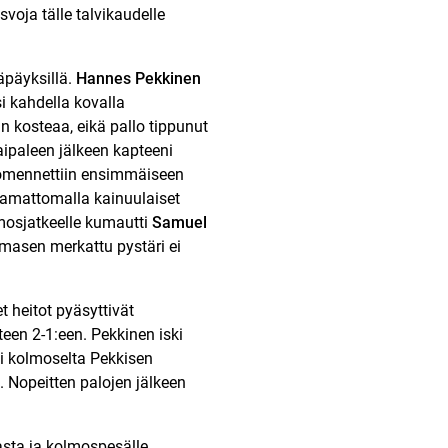
voja tälle talvikaudelle
äpäyksillä.
Hannes Pekkinen
i kahdella kovalla
n kosteaa, eikä pallo tippunut
ipaleen jälkeen kapteeni
mennettiin ensimmäiseen
aamattomalla kainuulaiset
mosjatkeelle kumautti
Samuel
smasen merkattu pystäri ei
et heitot pyäsyttivät
teen 2-1:een. Pekkinen iski
ti kolmoselta Pekkisen
. Nopeitten palojen jälkeen
jasta ja kolmospesälle