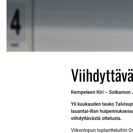
Viihdyttävä
Kempeleen Kiri –
Sotkamon 
Yli kuukauden tauko Talvisup
lauantai-illan huipennuksess
viihdyttävästä ottelusta.
Viikonlopun tuplaotteluihin O