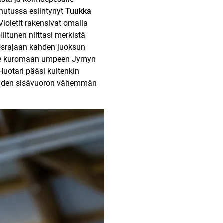
inutussa esiintynyt
Tuukka
ioletit rakensivat omalla
iltunen niittasi merkistä
kosrajaan kahden juoksun
avalle kuromaan umpeen Jymyn
 Huotari pääsi kuitenkin
 yhden sisävuoron vähemmän