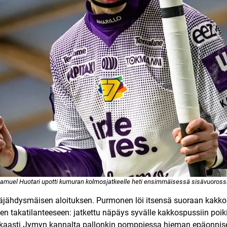
amuel Huotari upotti kumuran kolmosjatkeelle heti ensimmäisessä sisävuoross
 räjähdysmäisen aloituksen. Purmonen löi itsensä suoraan kakkos
en takatilanteeseen: jatkettu näpäys syvälle kakkospussiin poiki
kaasti Jymyn kannalta pallonkin pomppiessa hieman epäonnisest