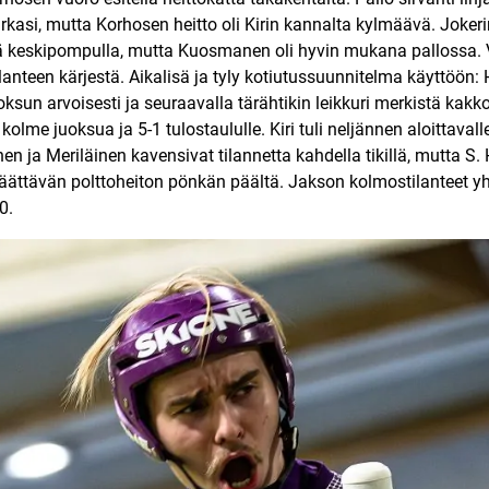
rkasi, mutta Korhosen heitto oli Kirin kannalta kylmäävä. Joker
liä keskipompulla, mutta Kuosmanen oli hyvin mukana pallossa. V
anteen kärjestä. Aikalisä ja tyly kotiutussuunnitelma käyttöön: H
ksun arvoisesti ja seuraavalla tärähtikin leikkuri merkistä kak
ä kolme juoksua ja 5-1 tulostaululle. Kiri tuli neljännen aloitt
en ja Meriläinen kavensivat tilannetta kahdella tikillä, mutta S.
ättävän polttoheiton pönkän päältä. Jakson kolmostilanteet
0.