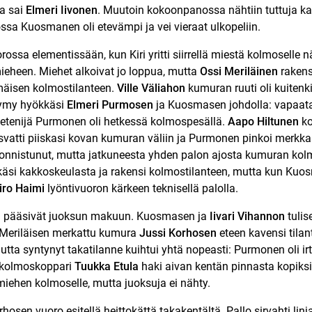
sa sai
Elmeri Iivonen
. Muutoin kokoonpanossa nähtiin tuttuja kas
ossa Kuosmanen oli etevämpi ja vei vieraat ulkopeliin.
ossa elementissään, kun Kiri yritti siirrellä miestä kolmoselle n
mieheen. Miehet alkoivat jo loppua, mutta
Ossi Meriläinen
rakens
äisen kolmostilanteen.
Ville Väliahon
kumuran ruuti oli kuitenki
 Jymy hyökkäsi
Elmeri Purmosen
ja Kuosmasen johdolla: vapaata
ä etenijä Purmonen oli hetkessä kolmospesällä.
Aapo Hiltunen
ko
svatti piiskasi kovan kumuran väliin ja Purmonen pinkoi merkk
 onnistunut, mutta jatkuneesta yhden palon ajosta kumuran kol
kkäsi kakkoskeulasta ja rakensi kolmostilanteen, mutta kun Kuo
Iiro Haimi
lyöntivuoron kärkeen teknisellä palolla.
n pääsivät juoksun makuun. Kuosmasen ja
Iivari Vihannon
tulis
 Meriläisen merkattu kumura
Jussi Korhosen
eteen kavensi tilan
utta syntynyt takatilanne kuihtui yhtä nopeasti: Purmonen oli ir
a kolmoskoppari
Tuukka Etula
haki aivan kentän pinnasta kopiksi
miehen kolmoselle, mutta juoksuja ei nähty.
hosen vuoro esitellä heittokättä takakentältä. Pallo sirvahti lin