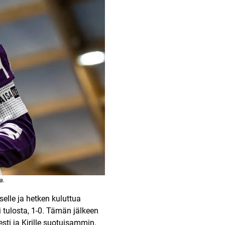
a.
elle ja hetken kuluttua
 tulosta, 1-0. Tämän jälkeen
i ja Kirille suotuisammin.