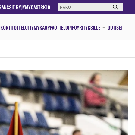
RANSSIT RY
JYMYCAST
RK10
Haku:
IKORTIT
OTTELUT
JYMYKAUPPA
OTTELUINFO
YRITYKSILLE
UUTISET