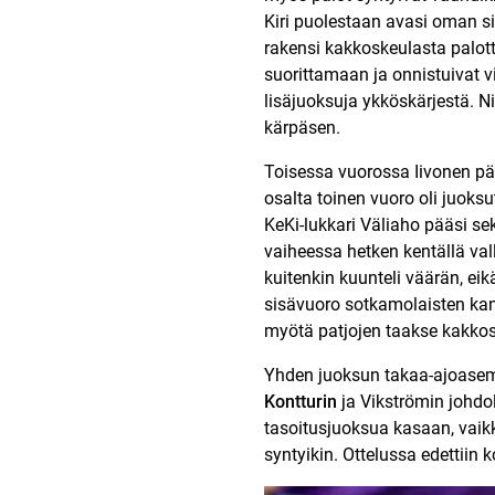
Kiri puolestaan avasi oman sis
rakensi kakkoskeulasta palott
suorittamaan ja onnistuivat 
lisäjuoksuja ykköskärjestä. 
kärpäsen.
Toisessa vuorossa Iivonen pä
osalta toinen vuoro oli juoks
KeKi-lukkari Väliaho pääsi sek
vaiheessa hetken kentällä vall
kuitenkin kuunteli väärän, e
sisävuoro sotkamolaisten kann
myötä patjojen taakse kakkos
Yhden juoksun takaa-ajoasema
Kontturin
ja Vikströmin johdol
tasoitusjuoksua kasaan, vaikk
syntyikin. Ottelussa edettiin k