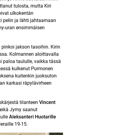
tanut tulosta, mutta Kiri
oivat ulkokentän
i pelin ja lähti jahtaamaan
Jymy-uran ensimmäisen
m
pinkoi jakson tasoihin. Kirin
issa. Kolmannen aloittavalla
i paloa taululle, vaikka tässä
Kärjessä kulkenut Purmonen
oksena kuitenkin juoksuton
aan karkasi räpylävirheen
kärjestä tilanteen
Vincent
ä, eikä Jymy saanut
tulle
Aleksanteri Huotarille
eraille 19-15.