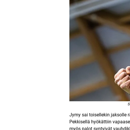
S
Jymy sai toisellekin jaksolle
Pekkisellä hyökättiin vapaase
myös palot syntyivät vauhdik