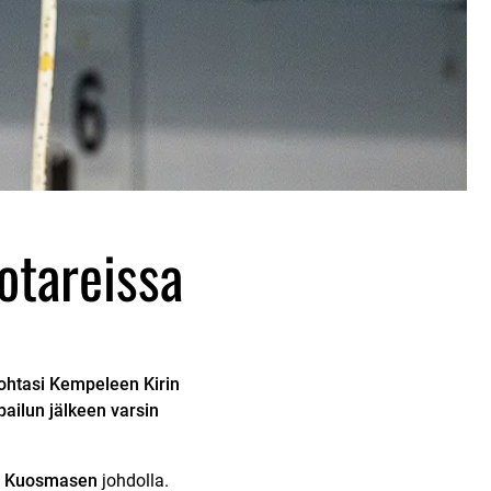
kotareissa
ohtasi Kempeleen Kirin
lpailun jälkeen varsin
e Kuosmasen
johdolla.