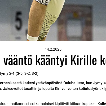
14.2.2026
 vääntö kääntyi Kirille 
Jymy
2-1 (3-5, 3-2, 3-2)
erpesiksestä katkesi ystävänpäivänä Ouluhallissa, kun Jymy k
a.
Jaksovoitot tasattiin ja lopulta Kiri vei voiton kotiutuslyöntiki
uluun matkanneet sotkamolaiset kipittivät kiilaan kapteeni
Kall