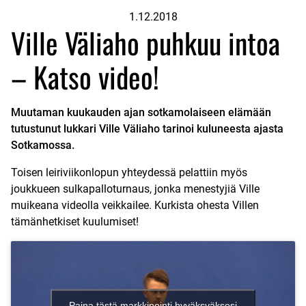
1.12.2018
Ville Väliaho puhkuu intoa
– Katso video!
Muutaman kuukauden ajan sotkamolaiseen elämään
tutustunut lukkari Ville Väliaho tarinoi kuluneesta ajasta
Sotkamossa.
Toisen leiriviikonlopun yhteydessä pelattiin myös
joukkueen sulkapalloturnaus, jonka menestyjiä Ville
muikeana videolla veikkailee. Kurkista ohesta Villen
tämänhetkiset kuulumiset!
Paina tästä markkinointi hyväksyäksesi