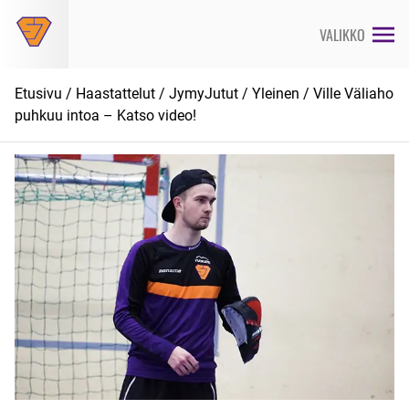
Siirry
suoraan
VALIKKO
sisältöön
Etusivu
/
Haastattelut
/
JymyJutut
/
Yleinen
/ Ville Väliaho
puhkuu intoa – Katso video!