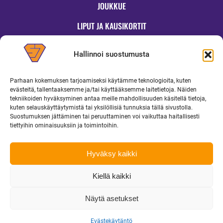
JOUKKUE
LIPUT JA KAUSIKORTIT
OTTELUT
Hallinnoi suostumusta
JYMYKAUPPA
Parhaan kokemuksen tarjoamiseksi käytämme teknologioita, kuten
OTTELUINFO
evästeitä, tallentaaksemme ja/tai käyttääksemme laitetietoja. Näiden
tekniikoiden hyväksyminen antaa meille mahdollisuuden käsitellä tietoja,
UUTISET
kuten selauskäyttäytymistä tai yksilöllisiä tunnuksia tällä sivustolla.
Suostumuksen jättäminen tai peruuttaminen voi vaikuttaa haitallisesti
YRITYKSILLE
tiettyihin ominaisuuksiin ja toimintoihin.
MEDIALLE
Hyväksy kaikki
Kiellä kaikki
Copyright 2026 Superjymy Oy | Linturinteenkatu 1, 88610 Vuokatti |
toimisto@superjymy.fi
|
Tietosuojaseloste
Näytä asetukset
Evästekäytäntö