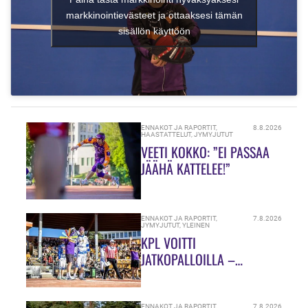
markkinointievästeet ja ottaaksesi tämän
sisällön käyttöön
ENNAKOT JA RAPORTIT
,
8.8.2026
HAASTATTELUT
,
JYMYJUTUT
VEETI KOKKO: ”EI PASSAA
JÄÄHÄ KATTELEE!”
ENNAKOT JA RAPORTIT
,
7.8.2026
JYMYJUTUT
,
YLEINEN
KPL VOITTI
JATKOPALLOILLA –
SUMULAAKSOSSA
TARJOLLA OLI ULKOPELIN
ENNAKOT JA RAPORTIT
,
7.8.2026