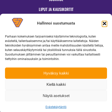
LIPUT JA KAUSIKORTIT
OTTELUT
Hallinnoi suostumusta
JYMYKAUPPA
Parhaan kokemuksen tarjoamiseksi käytämme teknologioita, kuten
OTTELUINFO
evästeitä, tallentaaksemme ja/tai käyttääksemme laitetietoja. Näiden
tekniikoiden hyväksyminen antaa meille mahdollisuuden käsitellä tietoja,
UUTISET
kuten selauskäyttäytymistä tai yksilöllisiä tunnuksia tällä sivustolla.
Suostumuksen jättäminen tai peruuttaminen voi vaikuttaa haitallisesti
YRITYKSILLE
tiettyihin ominaisuuksiin ja toimintoihin.
MEDIALLE
Hyväksy kaikki
Kiellä kaikki
Copyright 2026 Superjymy Oy | Linturinteenkatu 1, 88610 Vuokatti |
toimisto@superjymy.fi
|
Tietosuojaseloste
Näytä asetukset
Evästekäytäntö