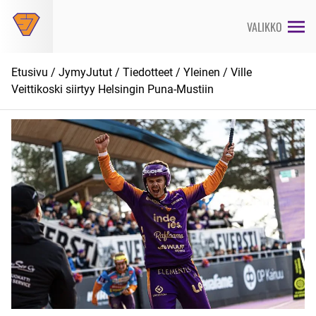
Siirry
suoraan
VALIKKO
sisältöön
Etusivu
/
JymyJutut
/
Tiedotteet
/
Yleinen
/ Ville
Veittikoski siirtyy Helsingin Puna-Mustiin