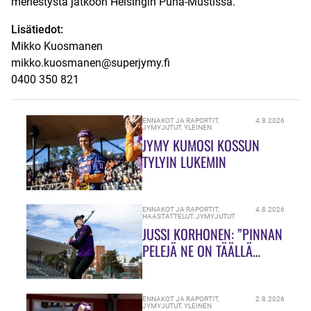
menestystä jatkoon Helsingin Puna-Mustissa.
Lisätiedot:
Mikko Kuosmanen
mikko.kuosmanen@superjymy.fi
0400 350 821
ENNAKOT JA RAPORTIT
,
4.8.2026
JYMYJUTUT
,
YLEINEN
JYMY KUMOSI KOSSUN
TYLYIN LUKEMIN
ENNAKOT JA RAPORTIT
,
4.8.2026
HAASTATTELUT
,
JYMYJUTUT
JUSSI KORHONEN: ”PINNAN
PELEJÄ NE ON TÄÄLLÄ
HIUKASSA!”
ENNAKOT JA RAPORTIT
,
2.8.2026
JYMYJUTUT
,
YLEINEN