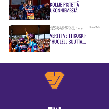
KOLME PISTETTÄ
UKONNIEMESTÄ
ENNAKOT JA RAPORTIT
,
2.8.2026
HAASTATTELUT
,
JYMYJUTUT
VERTTI VEITTIKOSKI:
”HUOLELLISUUTTA,
HUOLELLISUUTTA!”
JOUKKUE