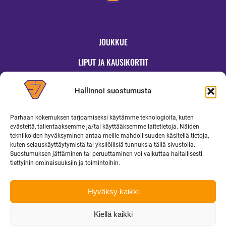
JOUKKUE
LIPUT JA KAUSIKORTIT
OTTELUT
Hallinnoi suostumusta
JYMYKAUPPA
Parhaan kokemuksen tarjoamiseksi käytämme teknologioita, kuten
OTTELUINFO
evästeitä, tallentaaksemme ja/tai käyttääksemme laitetietoja. Näiden
tekniikoiden hyväksyminen antaa meille mahdollisuuden käsitellä tietoja,
UUTISET
kuten selauskäyttäytymistä tai yksilöllisiä tunnuksia tällä sivustolla.
Suostumuksen jättäminen tai peruuttaminen voi vaikuttaa haitallisesti
YRITYKSILLE
tiettyihin ominaisuuksiin ja toimintoihin.
MEDIALLE
Hyväksy kaikki
Kiellä kaikki
Copyright 2026 Superjymy Oy | Linturinteenkatu 1, 88610 Vuokatti |