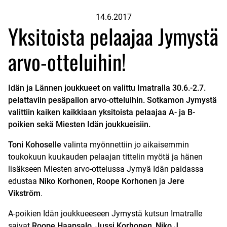
14.6.2017
Yksitoista pelaajaa Jymystä
arvo-otteluihin!
Idän ja Lännen joukkueet on valittu Imatralla 30.6.-2.7.
pelattaviin pesäpallon arvo-otteluihin. Sotkamon Jymystä
valittiin kaiken kaikkiaan yksitoista pelaajaa A- ja B-
poikien sekä Miesten Idän joukkueisiin.
Toni Kohoselle
valinta myönnettiin jo aikaisemmin
toukokuun kuukauden pelaajan tittelin myötä ja hänen
lisäkseen Miesten arvo-ottelussa Jymyä Idän paidassa
edustaa
Niko Korhonen
,
Roope Korhonen
ja
Jere
Vikström
.
A-poikien Idän joukkueeseen Jymystä kutsun Imatralle
saivat
Roope Haapsalo
,
Jussi Korhonen
,
Niko J.