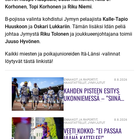
Korhonen
,
Topi Korhonen
ja
Riku Niemi
.
B-pojissa valinta kohdistui Jymyn pelaajista
Kalle-Tapio
Huuskoon
ja
Oskari Lukkariin
. Tämän lisäksi Idän peliä
johtaa Jymystä
Riku Tolonen
ja joukkueenjohtajana toimii
Juuso Hyvönen
.
Kaikki miesten ja poikajunioreiden Itä-Länsi -valinnat
löytyvät
tästä linkistä!
ENNAKOT JA RAPORTIT
,
8.8.2026
HAASTATTELUT
,
JYMYJUTUT
KAHDEN PISTEEN ESITYS
UKONNIEMESSÄ – ”SIINÄ
MEILLÄ ON VIELÄ PALJON
TEKEMISTÄ!”
ENNAKOT JA RAPORTIT
,
8.8.2026
HAASTATTELUT
,
JYMYJUTUT
VEETI KOKKO: ”EI PASSAA
JÄÄHÄ KATTELEE!”