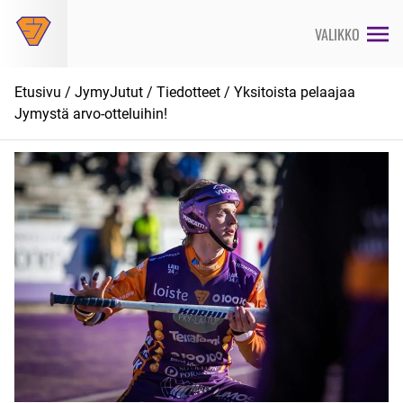
Siirry
suoraan
VALIKKO
sisältöön
Etusivu
/
JymyJutut
/
Tiedotteet
/ Yksitoista pelaajaa
Jymystä arvo-otteluihin!