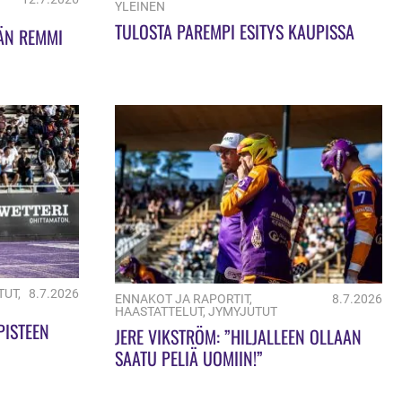
YLEINEN
TULOSTA PAREMPI ESITYS KAUPISSA
LÄN REMMI
TUT
,
8.7.2026
ENNAKOT JA RAPORTIT
,
8.7.2026
HAASTATTELUT
,
JYMYJUTUT
PISTEEN
JERE VIKSTRÖM: ”HILJALLEEN OLLAAN
SAATU PELIÄ UOMIIN!”