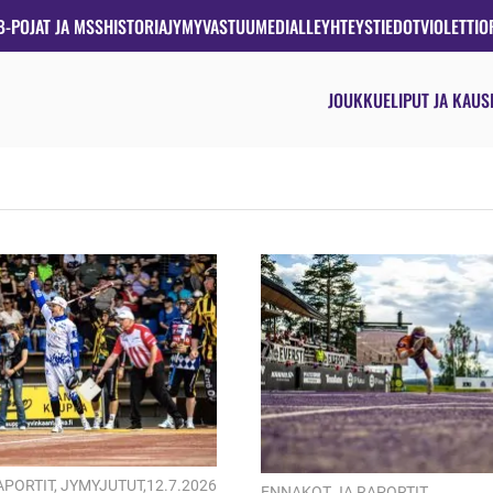
B-POJAT JA MSS
HISTORIA
JYMYVASTUU
MEDIALLE
YHTEYSTIEDOT
VIOLETTIO
JOUKKUE
LIPUT JA KAUS
APORTIT
,
JYMYJUTUT
,
12.7.2026
ENNAKOT JA RAPORTIT
,