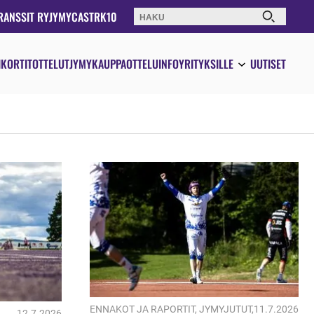
RANSSIT RY
JYMYCAST
RK10
Haku:
IKORTIT
OTTELUT
JYMYKAUPPA
OTTELUINFO
YRITYKSILLE
UUTISET
ENNAKOT JA RAPORTIT
,
JYMYJUTUT
,
11.7.2026
12.7.2026