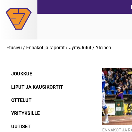
Siirry
suoraan
sisältöön
Etusivu
/
Ennakot ja raportit
/
JymyJutut
/
Yleinen
JOUKKUE
LIPUT JA KAUSIKORTIT
OTTELUT
YRITYKSILLE
UUTISET
ENNAKOT JA R