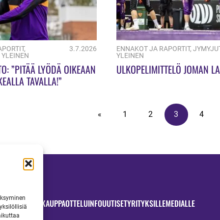
APORTIT
,
3.7.2026
ENNAKOT JA RAPORTIT
,
JYMYJU
,
YLEINEN
YLEINEN
TO: ”PITÄÄ LYÖDÄ OIKEAAN
ULKOPELIMITTELÖ JOMAN LA
EALLA TAVALLA!”
«
1
2
3
4
väksyminen
OTTELUT
JYMYKAUPPA
OTTELUINFO
UUTISET
YRITYKSILLE
MEDIALLE
ksilöllisiä
aikuttaa