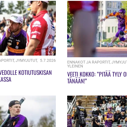
APORTIT
,
JYMYJUTUT
,
5.7.2026
ENNAKOT JA RAPORTIT
,
JYMYJU
YLEINEN
 VEDOLLE KOTIUTUSKISAN
VEETI KOKKO: ”PITÄÄ TYLY 
KASSA
TÄNÄÄN!”