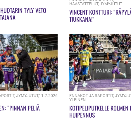
HAASTATTELUT
,
JYMYJUTUT
 HUOTARIN TYLY VETO
VINCENT KONTTURI: ”RÄPY
TÄJÄNÄ
TIUKKANA!”
APORTIT
,
JYMYJUTUT
,
11.7.2026
ENNAKOT JA RAPORTIT
,
JYMYJU
YLEINEN
EN: ”PINNAN PELIÄ
KOTIPELIPUTKELLE KOLMEN 
HUIPENNUS