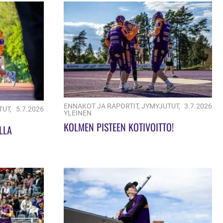
ENNAKOT JA RAPORTIT
,
JYMYJUTUT
,
3.7.2026
TUT
,
5.7.2026
YLEINEN
KOLMEN PISTEEN KOTIVOITTO!
OLLA