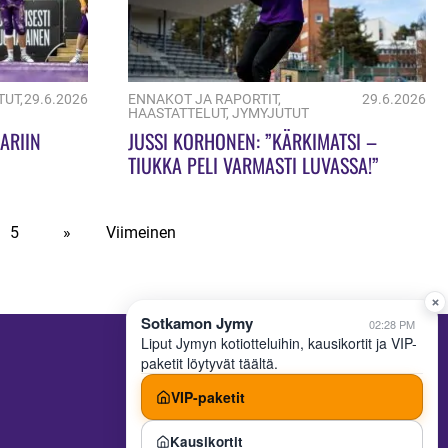
TUT
,
29.6.2026
ENNAKOT JA RAPORTIT
,
29.6.2026
HAASTATTELUT
,
JYMYJUTUT
ARIIN
JUSSI KORHONEN: ”KÄRKIMATSI –
TIUKKA PELI VARMASTI LUVASSA!”
5
»
Viimeinen