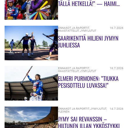
TÄLLÄ HETKELLÄ!” — HAIMI
HALUAA KEHITTÄÄ PELIÄ
PELIRUUHKANKIN KESKELLÄ!
ENNAKOT JA RAPORTIT
,
16.7.2026
HAASTATTELUT
,
JYMYJUTUT
SAARIKENTTÄ HILJENI JYMYN
JUHLIESSA
ENNAKOT JA RAPORTIT
,
16.7.2026
HAASTATTELUT
,
JYMYJUTUT
ELMERI PURMONEN: ”TIUKKA
PESISOTTELU LUVASSA!”
ENNAKOT JA RAPORTIT
,
JYMYJUTUT
,
14.7.2026
YLEINEN
JYMY SAI REVANSSIN –
HILTUNEN ILLAN YKKÖSTYKKI