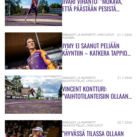
IIVARI VIHANTO: ”MUKAVA,
ETTÄ PÄÄSTÄÄN PESISTÄ
PELLAAMMAAN!”
ENNAKOT JA RAPORTIT
,
JYMYJUTUT
,
21.7.2026
YLEINEN
JYMY EI SAANUT PELIÄÄN
KÄYNTIIN – KATKERA TAPPIO
KOTIKENTÄLLÄ
ENNAKOT JA RAPORTIT
,
21.7.2026
HAASTATTELUT
,
JYMYJUTUT
VINCENT KONTTURI:
”VAIHTOTILANTEISIIN OLLAAN
PUREUDUTTU AIKA PALJON!”
ENNAKOT JA RAPORTIT
,
20.7.2026
HAASTATTELUT
,
JYMYJUTUT
”HYVÄSSÄ TILASSA OLLAAN