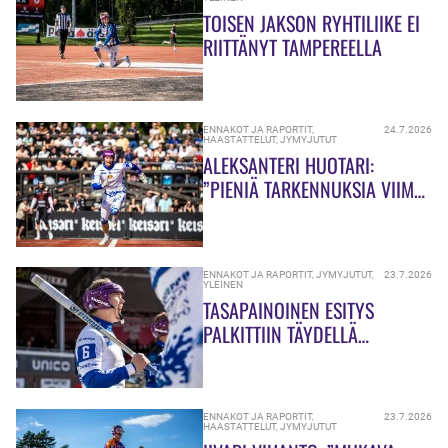
TOISEN JAKSON RYHTILIIKE EI
RIITTÄNYT TAMPEREELLA
ENNAKOT JA RAPORTIT
,
24.7.2026
HAASTATTELUT
,
JYMYJUTUT
ALEKSANTERI HUOTARI:
”PIENIÄ TARKENNUKSIA VIIME
MATSIIN!”
ENNAKOT JA RAPORTIT
,
JYMYJUTUT
,
23.7.2026
YLEINEN
TASAPAINOINEN ESITYS
PALKITTIIN TÄYDELLÄ
PISTEPOTILLA
ENNAKOT JA RAPORTIT
,
23.7.2026
HAASTATTELUT
,
JYMYJUTUT