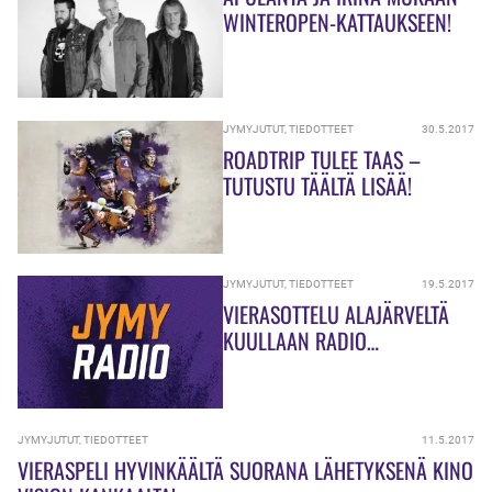
WINTEROPEN-KATTAUKSEEN!
JYMYJUTUT
,
TIEDOTTEET
30.5.2017
ROADTRIP TULEE TAAS –
TUTUSTU TÄÄLTÄ LISÄÄ!
JYMYJUTUT
,
TIEDOTTEET
19.5.2017
VIERASOTTELU ALAJÄRVELTÄ
KUULLAAN RADIO
KAJAUKSELTA!
JYMYJUTUT
,
TIEDOTTEET
11.5.2017
VIERASPELI HYVINKÄÄLTÄ SUORANA LÄHETYKSENÄ KINO