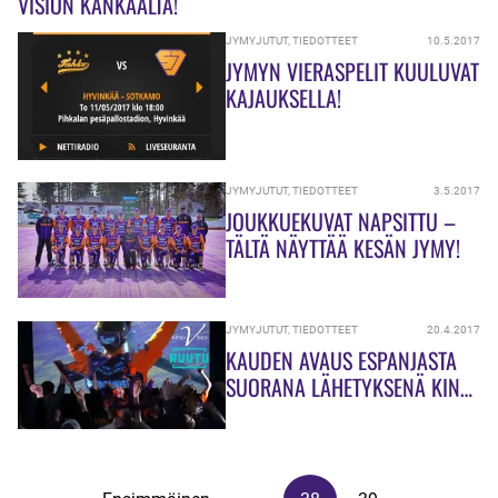
VISION KANKAALTA!
JYMYJUTUT
,
TIEDOTTEET
10.5.2017
JYMYN VIERASPELIT KUULUVAT
KAJAUKSELLA!
JYMYJUTUT
,
TIEDOTTEET
3.5.2017
JOUKKUEKUVAT NAPSITTU –
TÄLTÄ NÄYTTÄÄ KESÄN JYMY!
JYMYJUTUT
,
TIEDOTTEET
20.4.2017
KAUDEN AVAUS ESPANJASTA
SUORANA LÄHETYKSENÄ KINO
VISION KANKAALLA!