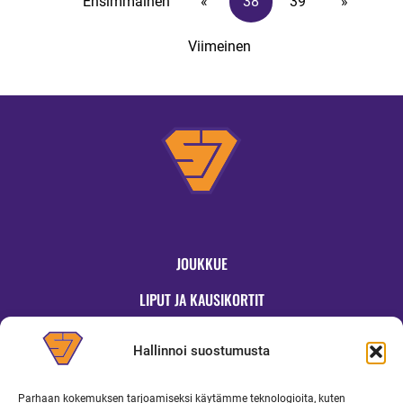
Ensimmäinen
«
38
39
»
Viimeinen
JOUKKUE
LIPUT JA KAUSIKORTIT
OTTELUT
Hallinnoi suostumusta
JYMYKAUPPA
Parhaan kokemuksen tarjoamiseksi käytämme teknologioita, kuten