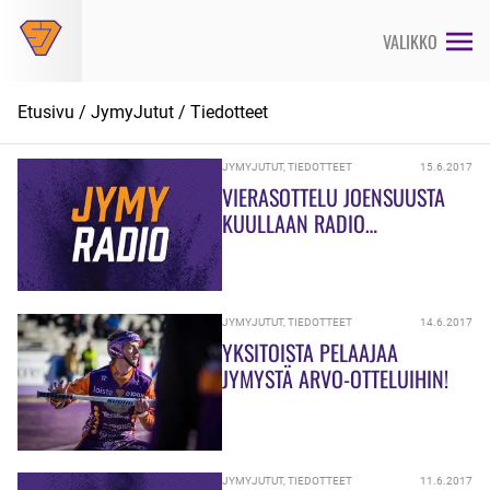
Siirry
suoraan
VALIKKO
sisältöön
Etusivu
/
JymyJutut
/
Tiedotteet
JYMYJUTUT
,
TIEDOTTEET
15.6.2017
VIERASOTTELU JOENSUUSTA
KUULLAAN RADIO
KAJAUKSELTA
JYMYJUTUT
,
TIEDOTTEET
14.6.2017
YKSITOISTA PELAAJAA
JYMYSTÄ ARVO-OTTELUIHIN!
JYMYJUTUT
,
TIEDOTTEET
11.6.2017