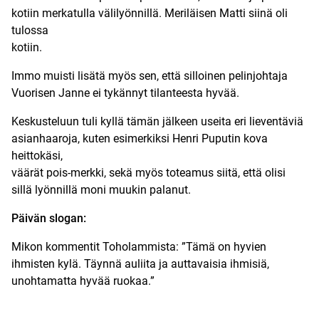
kotiin merkatulla välilyönnillä. Meriläisen Matti siinä oli
tulossa
kotiin.
Immo muisti lisätä myös sen, että silloinen pelinjohtaja
Vuorisen Janne ei tykännyt tilanteesta hyvää.
Keskusteluun tuli kyllä tämän jälkeen useita eri lieventäviä
asianhaaroja, kuten esimerkiksi Henri Puputin kova
heittokäsi,
väärät pois-merkki, sekä myös toteamus siitä, että olisi
sillä lyönnillä moni muukin palanut.
Päivän slogan:
Mikon kommentit Toholammista: ”Tämä on hyvien
ihmisten kylä. Täynnä auliita ja auttavaisia ihmisiä,
unohtamatta hyvää ruokaa.”