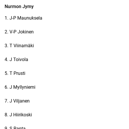
Nurmon Jymy
1. J-P Maunuksela
2. V-P Jokinen
3. T Viinamäki
4. J Toivola
5. T Prusti
6. J Myllyniemi
7. J Viljanen
8. J Hiirikoski
9. S Ranta