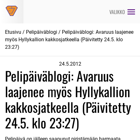
Siirry
suoraan
VALIKKO
sisältöön
Etusivu
/
Pelipäiväblogi
/ Pelipäiväblogi: Avaruus laajenee
myös Hyllykallion kakkosjatkeella (Päivitetty 24.5. klo
23:27)
24.5.2012
Pelipäiväblogi: Avaruus
laajenee myös Hyllykallion
kakkosjatkeella (Päivitetty
24.5. klo 23:27)
Pelipäivä on jälleen saapunut piristämään harmaata