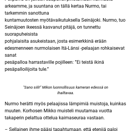
arkeamme, ja suuntana on tällä kertaa Nurmo, tai
tarkemmin sanottuna
kuntamuutosten myötävaikutuksella Seinäjoki. Nurmo, tuo
Seinäjoen ikeessä kasvanut pitäjä, on tunnettu
suorapuheisista
pohjalaisita asukeistaan, josta esimerkkinä erään
edesmenneen nurmolaisen Itä-Länsi -pelaajan rohkaisevat
sanat
pesäpalloa harrastaville pojilleen: ”Ei teistä ikinä
pesäpalloilijoita tule.”
"Sano siili!" Mikon luonnollisuus kameran edessä on
ihailtavaa.
Nurmo herätti myös pelaajissa
lämpimiä muistoja
, kuinkas
muuten. Korhosen Mikko muisteli muutamaa vuotta
takaperin pelattua ottelua kaimaseuraa vastaan.
– Sellainen ihme pääsi tapahtumaan, että etenijä paloi