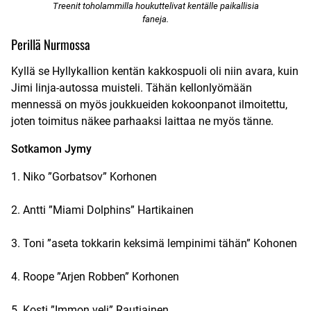
Treenit toholammilla houkuttelivat kentälle paikallisia
faneja.
Perillä Nurmossa
Kyllä se Hyllykallion kentän kakkospuoli oli niin avara, kuin
Jimi linja-autossa muisteli. Tähän kellonlyömään
mennessä on myös joukkueiden kokoonpanot ilmoitettu,
joten toimitus näkee parhaaksi laittaa ne myös tänne.
Sotkamon Jymy
1. Niko ”Gorbatsov” Korhonen
2. Antti ”Miami Dolphins” Hartikainen
3. Toni ”aseta tokkarin keksimä lempinimi tähän” Kohonen
4. Roope ”Arjen Robben” Korhonen
5. Kosti ”Immon veli” Rautiainen