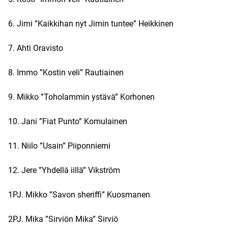
6. Jimi ”Kaikkihan nyt Jimin tuntee” Heikkinen
7. Ahti Oravisto
8. Immo ”Kostin veli” Rautiainen
9. Mikko ”Toholammin ystävä” Korhonen
10. Jani ”Fiat Punto” Komulainen
11. Niilo ”Usain” Piiponniemi
12. Jere ”Yhdellä iillä” Vikström
1PJ. Mikko ”Savon sheriffi” Kuosmanen
2PJ. Mika ”Sirviön Mika” Sirviö