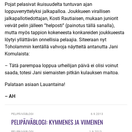
Pojat pelasivat ikuisuudelta tuntuvan ajan
loppuverryttelyksi jalkapalloa. Joukkueen virallisen
jalkapallotiedottajan, Kosti Rautiaisen, mukaan juniorit
veivät pelin jälleen ”helposti” (painotus tällä sanalla),
mutta myös tappion kokeneesta konkareiden joukkueesta
löytyi yllättävän onnellisia pelaajia. Siteeraan nyt
Toholammin kentällä vahvoja näytteitä antanutta Jani
Komulaista:
– Tätä parempaa loppua urheilijan päivä ei olisi voinut
saada, totesi Jani siemaisten pitkän kulauksen maitoa.
Palataan asiaan Lauantaina!
– AH
PELIPÄIVÄBLOGI
6.9.2013
PELIPÄIVÄBLOGI: KYMMENES JA VIIMEINEN
PELIPÄIVÄBLOGI
1.9.2013