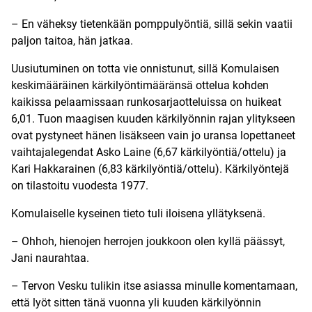
– En väheksy tietenkään pomppulyöntiä, sillä sekin vaatii
paljon taitoa, hän jatkaa.
Uusiutuminen on totta vie onnistunut, sillä Komulaisen
keskimääräinen kärkilyöntimääränsä ottelua kohden
kaikissa pelaamissaan runkosarjaotteluissa on huikeat
6,01. Tuon maagisen kuuden kärkilyönnin rajan ylitykseen
ovat pystyneet hänen lisäkseen vain jo uransa lopettaneet
vaihtajalegendat Asko Laine (6,67 kärkilyöntiä/ottelu) ja
Kari Hakkarainen (6,83 kärkilyöntiä/ottelu). Kärkilyöntejä
on tilastoitu vuodesta 1977.
Komulaiselle kyseinen tieto tuli iloisena yllätyksenä.
– Ohhoh, hienojen herrojen joukkoon olen kyllä päässyt,
Jani naurahtaa.
– Tervon Vesku tulikin itse asiassa minulle komentamaan,
että lyöt sitten tänä vuonna yli kuuden kärkilyönnin