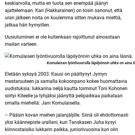
keskiarvolla, mutta en tuota sen enempää jäänyt
ajattelemaan. Kari (Hakkarainen) on tosin sanonut, että
uran jälkeen noita on kuulemma sitten mukava miettiä,
jatkaa hän hymyillen.
Uusiutuminen ei ole kuitenkaan rajoittunut ainoastaan
mailan varteen.
Komulaisen lyöntivuorolla läpilyönnin uhka on aina l
Eletään syksyä 2003. Kausi on päättynyt Jymyn
mestaruuteen ja samalla kokoonpano kokee huomattavia
uudistuksia: lukkarina neljä kautta toiminut Toni Kohonen
siirtyi Kiteelle ja tyhjäksi jäänyttä pelipaikkaa paikataan
omalla miehellä: Jani Komulaisella.
– Pääsin kovan miehen jalanjäljille. Siinä oli ehdottomasti
yksi käännepiste urallani, kun Tanskasen Juha kysyi
kiinnostaisiko lukkarin paikka, juniorivuosina kun olin