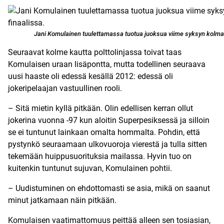
Jani Komulainen tuulettamassa tuotua juoksua viime syksyn kolma
Seuraavat kolme kautta polttolinjassa toivat taas
Komulaisen uraan lisäpontta, mutta todellinen seuraava
uusi haaste oli edessä kesällä 2012: edessä oli
jokeripelaajan vastuullinen rooli.
– Sitä mietin kyllä pitkään. Olin edellisen kerran ollut
jokerina vuonna -97 kun aloitin Superpesiksessä ja silloin
se ei tuntunut lainkaan omalta hommalta. Pohdin, että
pystynkö seuraamaan ulkovuoroja vierestä ja tulla sitten
tekemään huippusuorituksia mailassa. Hyvin tuo on
kuitenkin tuntunut sujuvan, Komulainen pohtii.
– Uudistuminen on ehdottomasti se asia, mikä on saanut
minut jatkamaan näin pitkään.
Komulaisen vaatimattomuus peittää alleen sen tosiasian,