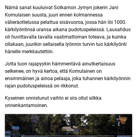
Nämä sanat kuuluivat Sotkamon Jymyn jokerin Jani
Komulaisen suusta, juuri ennen kolmannessa
välieräottelussa pelattua sisävuoroa, jossa hän löi 1000.
kärkilyöntinsä uransa aikana pudotuspeleissä. Lausahdus
oli huvittavalla tavalla vaatimattoman toteava, ja kuinka
ollakaan, juurikin sellaisella lyönnin turvin tuo kärkilyönti
hänelle merkkautettiin.
Jotta tuon rajapyykin hämmentävä ainutkertaisuus
selkenee, on hyvä kertoa, että Komulainen on
ensimmäinen ja ainoa pelaaja, joka tuhannen kärkilyönnin
rajan pudotuspeleissä on rikkonut.
Kyseinen onnistunut vaihto ei siis ollut silkka
onnenkantamoinen.