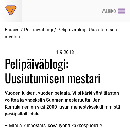
Siirry
suoraan
VALIKKO
sisältöön
Etusivu
/
Pelipäiväblogi
/ Pelipäiväblogi: Uusiutumisen
mestari
1.9.2013
Pelipäiväblogi:
Uusiutumisen mestari
Vuoden lukkari, vuoden pelaaja. Viisi kärkilyöntitilaston
voittoa ja yhdeksän Suomen mestaruutta. Jani
Komulainen on yksi 2000-luvun menestyksekkäimmistä
pesäpalloilijoista.
– Minua kiinnostaisi kova lyönti kakkospuolelle.