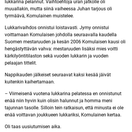
lukkarina pelannut. Vaihtoehtoja uran jatkolle oli
muuallakin, mutta siinä vaiheessa Juhan tarjous oli
tyrmäävä, Komulainen muistelee.
Lukkarivaihdos onnistui loistavasti. Jymy onnistui
voittamaan Komulaisen johdolla seuraavalla kaudella
Suomen mestaruuden ja kesän 2006 Komulaisen kausi oli
hengästyttävän vahva: mestaruuden lisäksi mies voitti
kärkilyöntitilaston sekä vuoden lukkarin ja vuoden
pelaajan tittelit.
Nappikauden jälkeiset seuraavat kaksi kesää jäivät
kuitenkin kaihertamaan.
– Viimeisenä vuotena lukkarina pelatessa en onnistunut
enää niin hyvin kuin olisin halunnut ja homma meni
tajunnan tasolle. Silloin tein ratkaisun, että minusta ei ole
enää voittavan joukkueen lukkariksi, Komulainen kertaa.
Oli taas uusiutumisen aika.