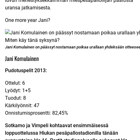
luvun menestyksekkäimmän miespesäpalloilijan päätöstä
uransa jatkamisesta.
One more year Jani?
Jani Komulainen on päässyt nostamaan poikaa urallaan yhdeksään otteesee
Jani Komulainen
Pudotuspelit 2013:
Ottelut: 6
Lyödyt: 1+5
Tuodut: 8
Kärkilyönnit: 47
Onnistumisprosentti: 82,45%
Sotkamo ja Vimpeli kohtaavat ensimmäisessä
loppuottelussa Hiukan pesäpallostadionilla tänään