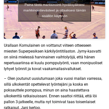
Paina tästä markkinointi hyväksyäksesi
markkinointievästeet ja ottaaksesi tämän
sisällön käyttöön
Urallaan Komulainen on voittanut viiteen otteeseen
miesten Superpesiksen kärkilyöntitilaston. Jymy-kasvatti
on siinä mielessä harvinainen vaihtolyöjä, että hänen
repertuaariinsa ei kuulu pomppulyönti, vaan monipuoliset
lyhyet lyönnit ja kovat vaakamailasivallukset.
– Olen joutunut uusiutumaan joka vuosi mailan varressa,
sillä ulkokentät opettelevat lyöntejäni ja koska en
poksauttele pomppua, minun on aina haastettava
ulkokenttä ratkaisuissani. Ennen saattoi riittää, että löi
pallon 3-jatkeelle, mutta nyt toimivat taas toisenlaiset
ratkaisut, Jani kertoo.