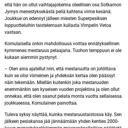
että hän on ollut vaihtajajokerina oleellisen osa Sotkamon
Jymyn menestyksekästä peliä kahtena viime kesänä.
Joukkue on edennyt jälleen miesten Superpesiksen
loppuotteluihin taistelemaan kullasta Vimpelin Vetoa
vastaan.
Komulaisella onkin mahdollisuus voittaa ennätyksellinen
kymmenes mestaruus pelaajana. Tuohon temppuun ei ole
kukaan aiemmin pystynyt.
– Olen aina ajatellut niin, että mestaruutta on juhlittava
kuin se olisi viimeinen ja yhdeksän kertaa olen päässyt
näin tekemään. Miellän kuitenkin joka mestaruuden
enemmänkin sen kyseisen vuoden projektina ja olen ollut
onnekas, että olen saanut pelata monta vuotta sellaisessa
joukkueessa, Komulainen painottaa.
Tuleva syksy näyttää, kuinka mestaruustaistossa käy. Sen
jälkeen pesiskansa jää jännäämään yhden kenties 2000-