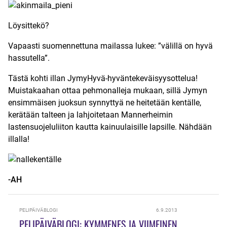
Löysittekö?
Vapaasti suomennettuna mailassa lukee: ”välillä on hyvä
hassutella”.
Tästä kohti illan JymyHyvä-hyväntekeväisyysottelua!
Muistakaahan ottaa pehmonalleja mukaan, sillä Jymyn
ensimmäisen juoksun synnyttyä ne heitetään kentälle,
kerätään talteen ja lahjoitetaan Mannerheimin
lastensuojeluliiton kautta kainuulaisille lapsille. Nähdään
illalla!
-AH
PELIPÄIVÄBLOGI
6.9.2013
PELIPÄIVÄBLOGI: KYMMENES JA VIIMEINEN