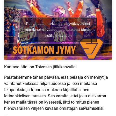
Paina tästä markkinointi hyväksyäksesi
markkinointievästeet ja ottaaksesi tämän
sisällön käyttöön
Kantava ääni on Toivosen jälkikasvulla!
Palataksemme tähän päivään, eräs pelaaja on mennyt ja
vaihtanut kaikessa hiljaisuudessa jälleen mailansa
teippauksia ja tapansa mukaan kirjaillut siihen
latinankielisen lauseen. Sen varalta, ettei joku ole varma
kenen maila tässä on kyseessä, jätti toimitus pienen
hienovaraisen vihjeen kuvaan omistajan selviämiseksi.