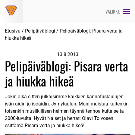
Siirry
suoraan
VALIKKO
sisältöön
Etusivu
/
Pelipäiväblogi
/ Pelipäiväblogi: Pisara verta ja
hiukka hikeä
13.8.2013
Pelipäiväblogi: Pisara verta
ja hiukka hikeä
Jokin aika sitten julkaisimme kaikkien kannatuslaulujen
isän äidin ja isoäidin: Jymylaulun. Moni muistaa kuitenkin
toisenkin musiikillisen helmen täynnä tenhoa kultaiselta
2000-luvulta. Hyvät Naiset ja herrat: Olavi Toivosen
esittämä Pisara verta ja hiukka hikeä!