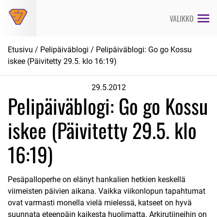
Siirry
suoraan
VALIKKO
sisältöön
Etusivu
/
Pelipäiväblogi
/ Pelipäiväblogi: Go go Kossu
iskee (Päivitetty 29.5. klo 16:19)
29.5.2012
Pelipäiväblogi: Go go Kossu
iskee (Päivitetty 29.5. klo
16:19)
Pesäpalloperhe on elänyt hankalien hetkien keskellä
viimeisten päivien aikana. Vaikka viikonlopun tapahtumat
ovat varmasti monella vielä mielessä, katseet on hyvä
suunnata eteenpäin kaikesta huolimatta. Arkirutiineihin on