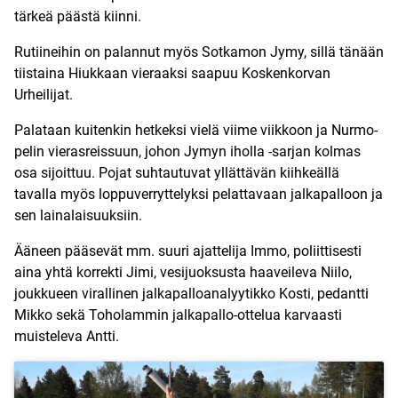
tärkeä päästä kiinni.
Rutiineihin on palannut myös Sotkamon Jymy, sillä tänään
tiistaina Hiukkaan vieraaksi saapuu Koskenkorvan
Urheilijat.
Palataan kuitenkin hetkeksi vielä viime viikkoon ja Nurmo-
pelin vierasreissuun, johon Jymyn iholla -sarjan kolmas
osa sijoittuu. Pojat suhtautuvat yllättävän kiihkeällä
tavalla myös loppuverryttelyksi pelattavaan jalkapalloon ja
sen lainalaisuuksiin.
Ääneen pääsevät mm. suuri ajattelija Immo, poliittisesti
aina yhtä korrekti Jimi, vesijuoksusta haaveileva Niilo,
joukkueen virallinen jalkapalloanalyytikko Kosti, pedantti
Mikko sekä Toholammin jalkapallo-ottelua karvaasti
muisteleva Antti.