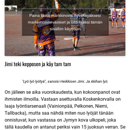
Paina tästä markkinointi hyväksyäksesi
markkinointievästeet ja ottaaksesi tämän
sisällön käyttöön
Jimi teki kepposen ja käy tam tam
"Lyö lyö lyötyä", sanoisi Heikkisen Jimi. Ja Akihan lyö.
On jälleen se aika vuorokaudesta, kun kokoonpanot ovat
ihmisten ilmoilla. Vastaan asettuvalla Koskenkorvalla on
laaja lyöntiarsenaali (Vainionpää, Pelkonen, Niemi,
Tallbacka), mutta saa nähdä miten nuo lyöjät tänään
onnistuvat, kun vastassa on Jymyn kova ulkopeli, joka
tällä kaudella on antanut periksi vain 15 juoksun verran. Se