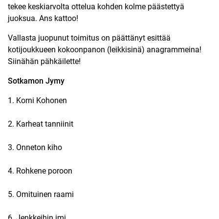
tekee keskiarvolta ottelua kohden kolme päästettyä
juoksua. Ans kattoo!
Vallasta juopunut toimitus on päättänyt esittää
kotijoukkueen kokoonpanon (leikkisinä)
anagrammeina
!
Siinähän pähkäilette!
Sotkamon Jymy
1. Korni Kohonen
2. Karheat tanniinit
3. Onneton kiho
4. Rohkene poroon
5. Omituinen raami
6. Jenkkeihin imi