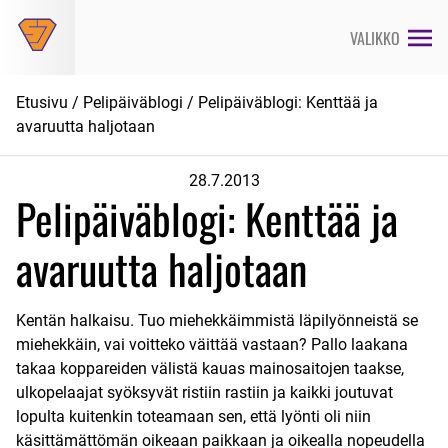
Siirry
suoraan
VALIKKO
sisältöön
Etusivu
/
Pelipäiväblogi
/ Pelipäiväblogi: Kenttää ja
avaruutta haljotaan
28.7.2013
Pelipäiväblogi: Kenttää ja
avaruutta haljotaan
Kentän halkaisu. Tuo miehekkäimmistä läpilyönneistä se
miehekkäin, vai voitteko väittää vastaan? Pallo laakana
takaa koppareiden välistä kauas mainosaitojen taakse,
ulkopelaajat syöksyvät ristiin rastiin ja kaikki joutuvat
lopulta kuitenkin toteamaan sen, että lyönti oli niin
käsittämättömän oikeaan paikkaan ja oikealla nopeudella