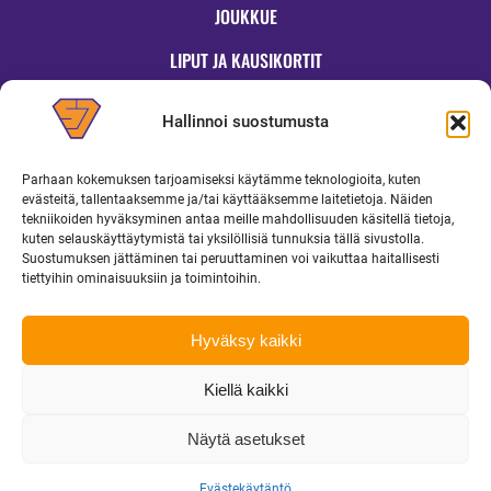
JOUKKUE
LIPUT JA KAUSIKORTIT
OTTELUT
Hallinnoi suostumusta
JYMYKAUPPA
Parhaan kokemuksen tarjoamiseksi käytämme teknologioita, kuten
OTTELUINFO
evästeitä, tallentaaksemme ja/tai käyttääksemme laitetietoja. Näiden
tekniikoiden hyväksyminen antaa meille mahdollisuuden käsitellä tietoja,
UUTISET
kuten selauskäyttäytymistä tai yksilöllisiä tunnuksia tällä sivustolla.
Suostumuksen jättäminen tai peruuttaminen voi vaikuttaa haitallisesti
YRITYKSILLE
tiettyihin ominaisuuksiin ja toimintoihin.
MEDIALLE
Hyväksy kaikki
Kiellä kaikki
Copyright 2026 Superjymy Oy | Linturinteenkatu 1, 88610 Vuokatti |
toimisto@superjymy.fi
|
Tietosuojaseloste
Näytä asetukset
Evästekäytäntö