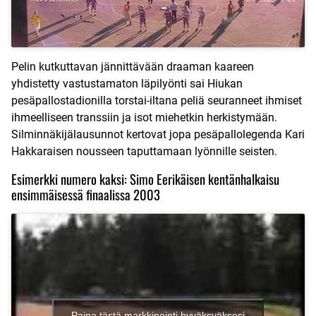
Pelin kutkuttavan jännittävään draaman kaareen
yhdistetty vastustamaton läpilyönti sai Hiukan
pesäpallostadionilla torstai-iltana peliä seuranneet ihmiset
ihmeelliseen transsiin ja isot miehetkin herkistymään.
Silminnäkijälausunnot kertovat jopa pesäpallolegenda Kari
Hakkaraisen nousseen taputtamaan lyönnille seisten.
Esimerkki numero kaksi: Simo Eerikäisen kentänhalkaisu
ensimmäisessä finaalissa 2003
Paina tästä markkinointi hyväksyäksesi