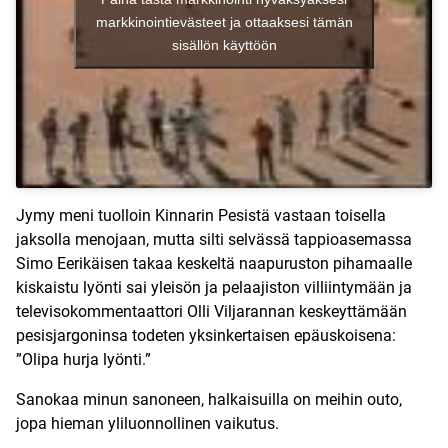
markkinointievästeet ja ottaaksesi tämän
sisällön käyttöön
Jymy meni tuolloin Kinnarin Pesistä vastaan toisella
jaksolla menojaan, mutta silti selvässä tappioasemassa
Simo Eerikäisen takaa keskeltä naapuruston pihamaalle
kiskaistu lyönti sai yleisön ja pelaajiston villiintymään ja
televisokommentaattori Olli Viljarannan keskeyttämään
pesisjargoninsa todeten yksinkertaisen epäuskoisena:
”Olipa hurja lyönti.”
Sanokaa minun sanoneen, halkaisuilla on meihin outo,
jopa hieman yliluonnollinen vaikutus.