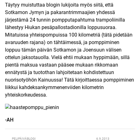
Täytyy muistuttaa blogin lukijoita myös siitä, että
Sotkamon Jymyn ja pakarantrimmaajien yhdessä
järjestämä 24 tunnin pompputapahtuma trampoliinilla
lähestyy Hiukan pesäpallostadionilla loppusuoraa.
Mitatuissa yhteispompuissa 100 kilometriä (tätä pidetään
avaruuden rajana) on tähtäimessä, ja pomppiminen
loppuu tämän päivän Sotkamon ja Joensuun välisen
ottelun jaksotauolla. Vielä ehtii mukaan hyppimään, sillä
pientä maksua vastaan pääsee mukaan rikkomaan
ennätystä ja tuotothan lahjoitetaan kohdistettuun
nuorisotyöhön Kainuussa! Tätä kirjoittaessa pomppiminen
liikkui kahdeksankymmenenviiden kilometrin
yhteiskorkeudessa.
-AH
PELIPÄIVÄBLOGI
6.9.2013