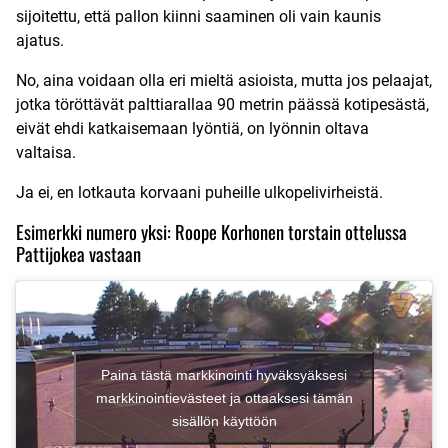
sijoitettu, että pallon kiinni saaminen oli vain kaunis
ajatus.
No, aina voidaan olla eri mieltä asioista, mutta jos pelaajat,
jotka töröttävät palttiarallaa 90 metrin päässä kotipesästä,
eivät ehdi katkaisemaan lyöntiä, on lyönnin oltava
valtaisa.
Ja ei, en lotkauta korvaani puheille ulkopelivirheistä.
Esimerkki numero yksi: Roope Korhonen torstain ottelussa
Pattijokea vastaan
Paina tästä markkinointi hyväksyäksesi
markkinointievästeet ja ottaaksesi tämän
sisällön käyttöön