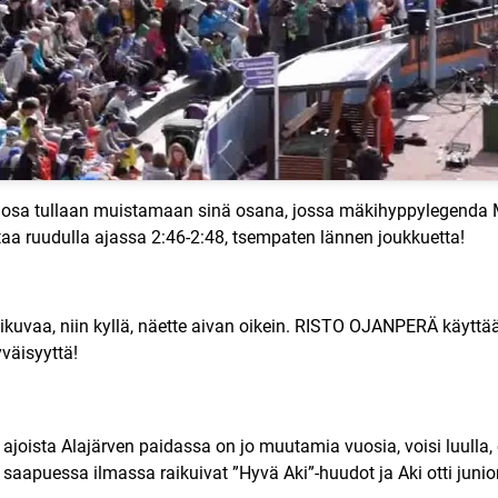
ä osa tullaan muistamaan sinä osana, jossa mäkihyppylegenda Ma
htaa ruudulla ajassa 2:46-2:48, tsempaten lännen joukkuetta!
?
kelikuvaa, niin kyllä, näette aivan oikein. RISTO OJANPERÄ käyt
väisyyttä!
an ajoista Alajärven paidassa on jo muutamia vuosia, voisi luulla,
 saapuessa ilmassa raikuivat ”Hyvä Aki”-huudot ja Aki otti jun