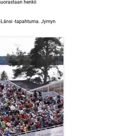
 suorastaan henkii
tä-Länsi -tapahtuma. Jymyn