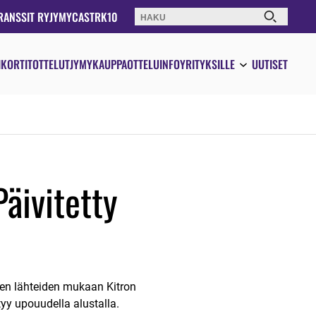
RANSSIT RY
JYMYCAST
RK10
Haku:
IKORTIT
OTTELUT
JYMYKAUPPA
OTTELUINFO
YRITYKSILLE
UUTISET
Päivitetty
ksen lähteiden mukaan Kitron
yy upouudella alustalla.