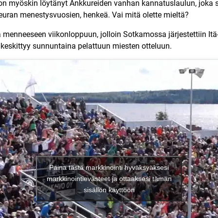
 on myöskin löytänyt
Ankkureiden vanhan kannatuslaulun
, joka
ran menestysvuosien, henkeä. Vai mitä olette mieltä?
ä menneeseen viikonloppuun, jolloin Sotkamossa järjestettiin I
a keskittyy sunnuntaina pelattuun miesten otteluun.
Paina tästä markkinointi hyväksyäksesi
markkinointievästeet ja ottaaksesi tämän
sisällön käyttöön