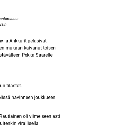
ja antamassa
vain
my ja Ankkurit pelasivat
isen mukaan kaivanut toisen
ystävälleen Pekka Saarelle
lun tilastot
.
 pelissä hävinneen joukkueen
utiainen oli viimeiseen asti
itenkin virallisella