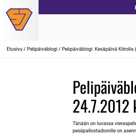
Siirry
suoraan
sisältöön
Etusivu
/
Pelipäiväblogi
/ Pelipäiväblogi: Kesäpäivä Kitrolla 
Pelipäiväbl
24.7.2012 k
Tänään on luvassa vieraspelir
pesäpallostadionille on asenn