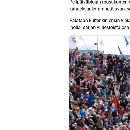
Pelipäiväblogin musakorneri
kahdeksankymmnetäluvun, seu
Palataan kuitenkin ensin viel
iholla -sarjan viidestoista os