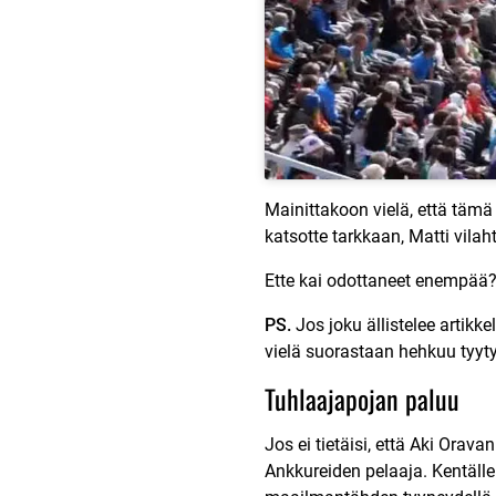
Mainittakoon vielä, että täm
katsotte tarkkaan, Matti vila
Ette kai odottaneet enempää
PS.
Jos joku ällistelee artik
vielä suorastaan hehkuu tyyty
Tuhlaajapojan paluu
Jos ei tietäisi, että Aki Orav
Ankkureiden pelaaja. Kentälle