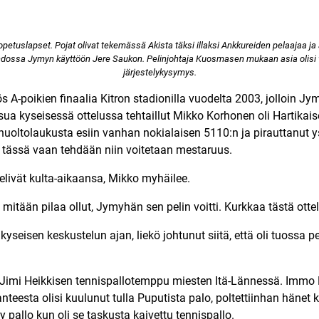
 opetuslapset. Pojat olivat tekemässä Akista täksi illaksi Ankkureiden pelaajaa 
hdossa Jymyn käyttöön Jere Saukon. Pelinjohtaja Kuosmasen mukaan asia olisi 
järjestelykysymys.
s A-poikien finaalia Kitron stadionilla vuodelta 2003, jolloin Jy
sua kyseisessä ottelussa tehtaillut Mikko Korhonen oli Hartika
ä huoltolaukusta esiin vanhan nokialaisen 5110:n ja pirauttanut 
n tässä vaan tehdään niin voitetaan mestaruus.
livät kulta-aikaansa, Mikko myhäilee.
itään pilaa ollut, Jymyhän sen pelin voitti. Kurkkaa tästä
otte
a kyseisen keskustelun ajan, liekö johtunut siitä, että oli tuossa
Jimi Heikkisen tennispallotemppu miesten Itä-Lännessä. Immo Ra
lanteesta olisi kuulunut tulla Puputista palo, poltettiinhan hänet ku
y pallo kun oli se taskusta kaivettu tennispallo.