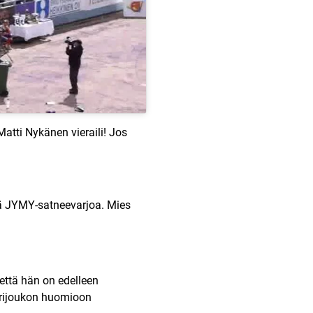
tti Nykänen vieraili! Jos
tää JYMY-satneevarjoa. Mies
 että hän on edelleen
iorijoukon huomioon