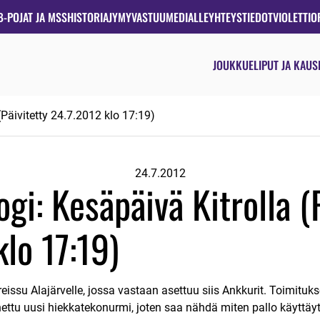
B-POJAT JA MSS
HISTORIA
JYMYVASTUU
MEDIALLE
YHTEYSTIEDOT
VIOLETTIO
JOUKKUE
LIPUT JA KAUS
(Päivitetty 24.7.2012 klo 17:19)
24.7.2012
ogi: Kesäpäivä Kitrolla (
lo 17:19)
eissu Alajärvelle, jossa vastaan asettuu siis Ankkurit. Toimitu
ettu uusi hiekkatekonurmi, joten saa nähdä miten pallo käyttäyt