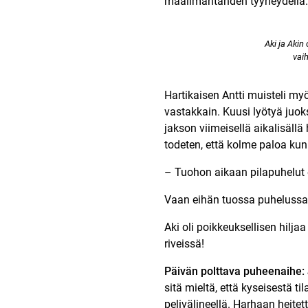
maailmantähden tyyneydellä.
Aki ja Akin
vai
Hartikaisen Antti muisteli myö
vastakkain. Kuusi lyötyä juok
jakson viimeisellä aikalisäll
todeten, että kolme paloa ku
– Tuohon aikaan pilapuhelut e
Vaan eihän tuossa puhelussa m
Aki oli poikkeuksellisen hilja
riveissä!
Päivän polttava puheenaihe:
sitä mieltä, että kyseisestä ti
pelivälineellä. Harhaan heitett