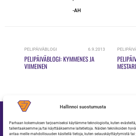
-AH
PELIPÄIVÄBLOGI
6.9.2013
PELIPÄIV
PELIPÄIVÄBLOGI: KYMMENES JA
PELIPÄI
VIIMEINEN
MESTARI
Hallinnoi suostumusta
Parhaan kokemuksen tarjoamiseksi käytämme teknologioita, kuten evästeitä,
tallentaaksemme ja/tai käyttääksemme laitetietoja. Näiden tekniikoiden hy
JOUKKUE
LIPUT JA KAUSIKORTIT
antaa meille mahdollisuuden käsitellä tietoja, kuten selauskäyttäytymistä tai y