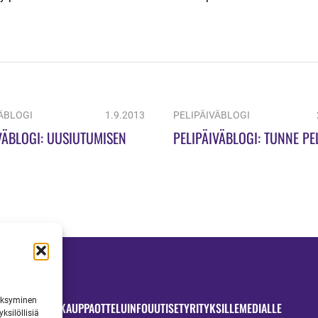
ÄBLOGI
1.9.2013
PELIPÄIVÄBLOGI
VÄBLOGI: UUSIUTUMISEN
PELIPÄIVÄBLOGI: TUNNE PE
väksyminen
OTTELUT
JYMYKAUPPA
OTTELUINFO
UUTISET
YRITYKSILLE
MEDIALLE
ksilöllisiä