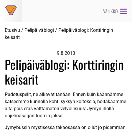
Siirry
suoraan
VALIKKO
sisältöön
Etusivu
/
Pelipäiväblogi
/ Pelipäiväblogi: Korttiringin
keisarit
9.8.2013
Pelipäiväblogi: Korttiringin
keisarit
Pudotuspelit, ne alkavat tänään. Ennen kuin käännämme
katseemme kunnolla kohti syksyn koitoksia, hoitakaamme
alta pois eräs välttämätön velvollisuus: Jymyn iholla -
ohjelmasarjan tuorein jakso.
Jymybussin mystisessä takaosassa on ollut jo pidemmän