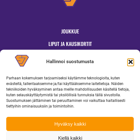
JOUKKUE
LIPUT JA KAUSIKORTIT
OTTELUT
Hallinnoi suostumusta
JYMYKAUPPA
Parhaan kokemuksen tarjoamiseksi käytämme teknologioita, kuten
OTTELUINFO
evästeitä, tallentaaksemme ja/tai käyttääksemme laitetietoja. Näiden
tekniikoiden hyväksyminen antaa meille mahdollisuuden käsitellä tietoja,
UUTISET
kuten selauskäyttäytymistä tai yksilöllisiä tunnuksia tällä sivustolla.
Suostumuksen jättäminen tai peruuttaminen voi vaikuttaa haitallisesti
YRITYKSILLE
tiettyihin ominaisuuksiin ja toimintoihin.
MEDIALLE
Hyväksy kaikki
Kiellä kaikki