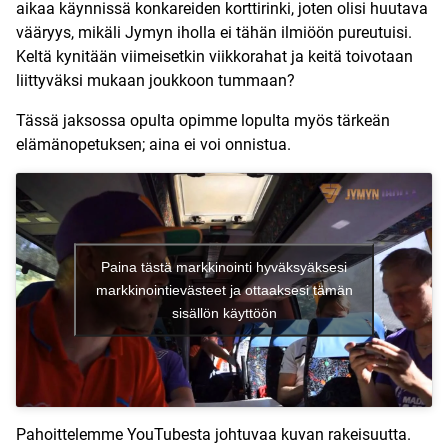
aikaa käynnissä konkareiden korttirinki, joten olisi huutava
vääryys, mikäli Jymyn iholla ei tähän ilmiöön pureutuisi.
Keltä kynitään viimeisetkin viikkorahat ja keitä toivotaan
liittyväksi mukaan joukkoon tummaan?
Tässä jaksossa opulta opimme lopulta myös tärkeän
elämänopetuksen; aina ei voi onnistua.
Paina tästä markkinointi hyväksyäksesi
markkinointievästeet ja ottaaksesi tämän
sisällön käyttöön
Pahoittelemme YouTubesta johtuvaa kuvan rakeisuutta.