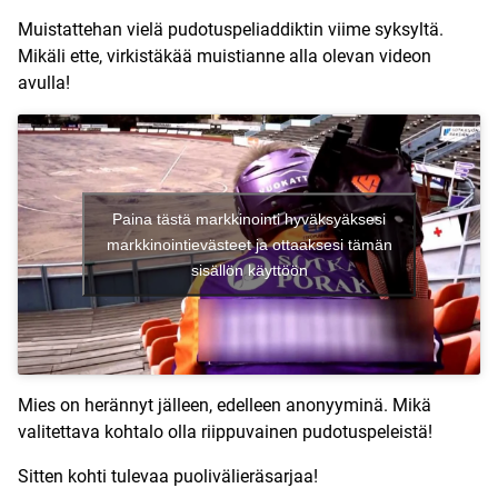
Muistattehan vielä pudotuspeliaddiktin viime syksyltä.
Mikäli ette, virkistäkää muistianne alla olevan videon
avulla!
Paina tästä markkinointi hyväksyäksesi
markkinointievästeet ja ottaaksesi tämän
sisällön käyttöön
Mies on herännyt jälleen, edelleen anonyyminä. Mikä
valitettava kohtalo olla riippuvainen pudotuspeleistä!
Sitten kohti
tulevaa puolivälieräsarjaa
!