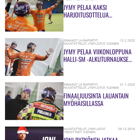
JYMY PELAA KAKSI
HARJOITUSOTTELUA
KUORTANEELLA
ENNAKOT JA RAPORTIT
,
12.2.2020
HAASTATTELUT
,
JYMYJUTUT
,
YLEINEN
JYMY PELAA VIIKONLOPPUNA
HALLI-SM -ALKUTURNAUKSEN
OULUHALLISSA
ENNAKOT JA RAPORTIT
,
31.1.2020
HAASTATTELUT
,
JYMYJUTUT
,
YLEINEN
FINAALIUUSINTA LAUANTAIN
MYÖHÄISILLASSA
HAASTATTELUT
,
JYMYJUTUT
,
29.12.2019
TIEDOTTEET
,
YLEINEN
JONI RYTKÖNEN JATKAA