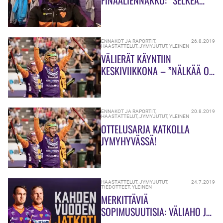
FINAALIENNAKKO: ”SELKEÄ
KOHDE ON LÖYTYNYT!”
ENNAKOT JA RAPORTIT
,
26.8.2019
HAASTATTELUT
,
JYMYJUTUT
,
YLEINEN
VÄLIERÄT KÄYNTIIN
KESKIVIIKKONA – ”NÄLKÄÄ ON
VARMASTI!”
ENNAKOT JA RAPORTIT
,
20.8.2019
HAASTATTELUT
,
JYMYJUTUT
,
YLEINEN
OTTELUSARJA KATKOLLA
JYMYHYVÄSSÄ!
HAASTATTELUT
,
JYMYJUTUT
,
24.7.2019
TIEDOTTEET
,
YLEINEN
MERKITTÄVIÄ
SOPIMUSUUTISIA: VÄLIAHO JA