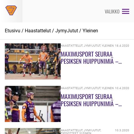
Siirry
suoraan
VALIKKO
sisältöön
Etusivu
/
Haastattelut
/
JymyJutut
/
Yleinen
HAASTATTELUT
,
JYMYJUTUT
,
YLEINEN
18.4.2020
MAXIMUSPORT SEURAA
PESIKSEN HUIPPUNIMIÄ –
HAASTATTELUSSA JONI
RYTKÖNEN
HAASTATTELUT
,
JYMYJUTUT
,
YLEINEN
10.4.2020
MAXIMUSPORT SEURAA
PESIKSEN HUIPPUNIMIÄ –
UUNITUORETTA TARINAA
VÄLIAHOSTA
HAASTATTELUT
,
JYMYJUTUT
,
10.3.2020
TIEDOTTEET
,
YLEINEN