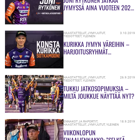
JYMYSSÄ AINA VUOTEEN 2022
SAAKKA
HAASTATTELUT
,
JYMYJUTUT
,
3.10.2019
TIEDOTTEET
,
YLEINEN
KURIKKA JYMYN VÄREIHIN –
HARJOITUSRYHMÄT
PURSUAVAT INTOA
HAASTATTELUT
,
JYMYJUTUT
,
26.9.2019
TIEDOTTEET
,
YLEINEN
TUKKU JATKOSOPIMUKSIA –
MILTÄ JOUKKUE NÄYTTÄÄ NYT?
ENNAKOT JA RAPORTIT
,
18.9.2019
HAASTATTELUT
,
JYMYJUTUT
,
YLEINEN
VIIKONLOPUN