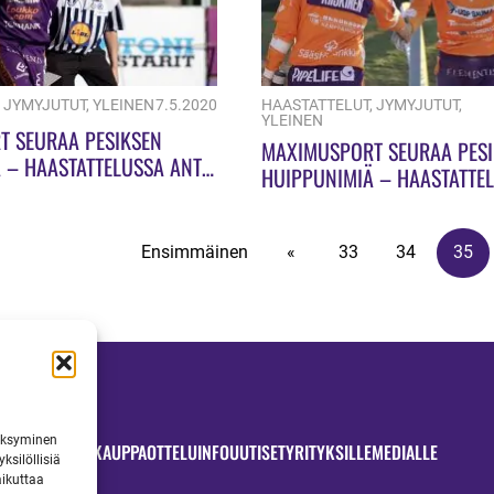
,
JYMYJUTUT
,
YLEINEN
7.5.2020
HAASTATTELUT
,
JYMYJUTUT
,
YLEINEN
T SEURAA PESIKSEN
MAXIMUSPORT SEURAA PES
 – HAASTATTELUSSA ANTTI
HUIPPUNIMIÄ – HAASTATTEL
PIIPONNIEMI
Ensimmäinen
«
33
34
35
väksyminen
OTTELUT
JYMYKAUPPA
OTTELUINFO
UUTISET
YRITYKSILLE
MEDIALLE
ksilöllisiä
aikuttaa