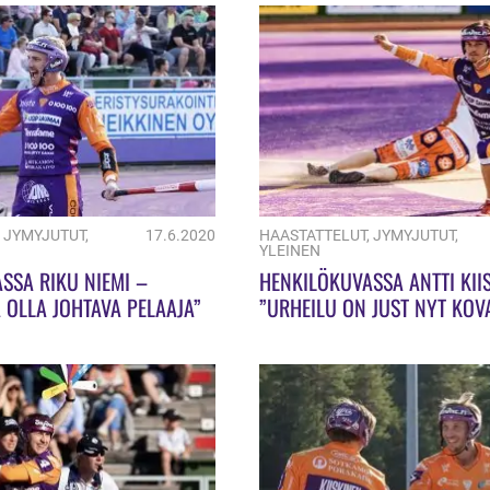
,
JYMYJUTUT
,
17.6.2020
HAASTATTELUT
,
JYMYJUTUT
,
YLEINEN
SSA RIKU NIEMI –
HENKILÖKUVASSA ANTTI KII
 OLLA JOHTAVA PELAAJA”
”URHEILU ON JUST NYT KOVA