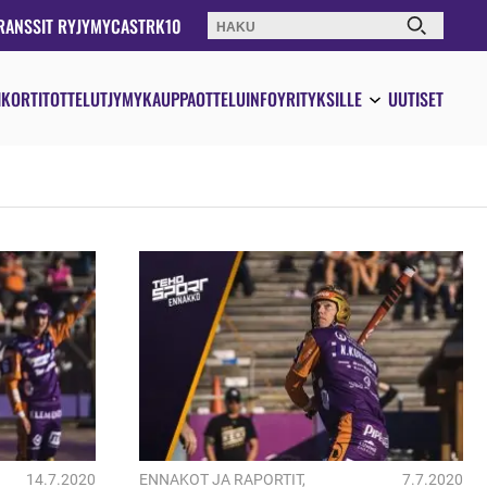
RANSSIT RY
JYMYCAST
RK10
Haku:
IKORTIT
OTTELUT
JYMYKAUPPA
OTTELUINFO
YRITYKSILLE
UUTISET
14.7.2020
ENNAKOT JA RAPORTIT
,
7.7.2020