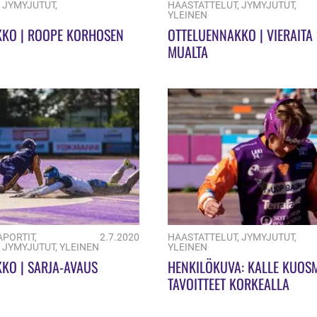
,
JYMYJUTUT
,
HAASTATTELUT
,
JYMYJUTUT
,
YLEINEN
KKO | ROOPE KORHOSEN
OTTELUENNAKKO | VIERAITA
MUALTA
APORTIT
,
2.7.2020
HAASTATTELUT
,
JYMYJUTUT
,
,
JYMYJUTUT
,
YLEINEN
YLEINEN
KO | SARJA-AVAUS
HENKILÖKUVA: KALLE KUOS
TAVOITTEET KORKEALLA