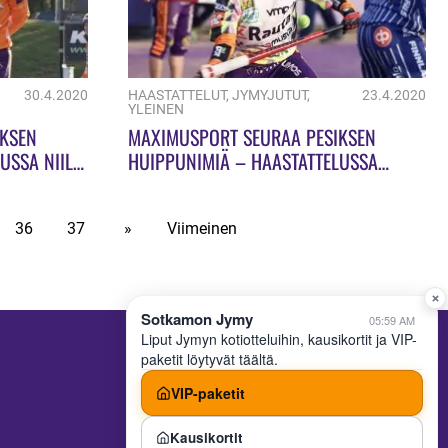
30.4.2020
HAASTATTELUT
,
JYMYJUTUT
,
23.4.2020
YLEINEN
IKSEN
MAXIMUSPORT SEURAA PESIKSEN
USSA NIILO
HUIPPUNIMIÄ – HAASTATTELUSSA
ROOPE KORHONEN
36
37
»
Viimeinen