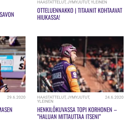
HAASTATTELUT
,
JYMYJUTUT
,
YLEINEN
OTTELUENNAKKO | TITAANIT KOHTAAVAT
 SAVON
HIUKASSA!
29.6.2020
HAASTATTELUT
,
JYMYJUTUT
,
24.6.2020
YLEINEN
MASEN
HENKILÖKUVASSA TOPI KORHONEN –
”HALUAN MITTAUTTAA ITSENI”