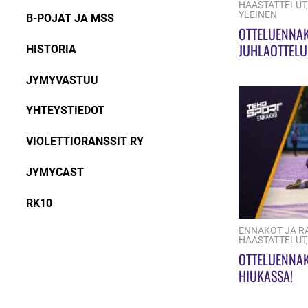
HAASTATTELUT
YLEINEN
B-POJAT JA MSS
OTTELUENNA
JUHLAOTTELU
HISTORIA
JYMYVASTUU
YHTEYSTIEDOT
VIOLETTIORANSSIT RY
JYMYCAST
RK10
ENNAKOT JA R
HAASTATTELUT
OTTELUENNAK
HIUKASSA!