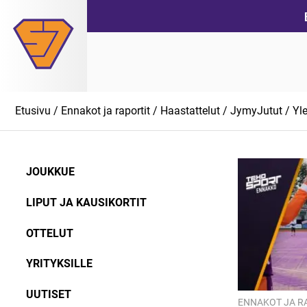
Siirry
suoraan
sisältöön
Etusivu
/
Ennakot ja raportit
/
Haastattelut
/
JymyJutut
/
Yl
JOUKKUE
LIPUT JA KAUSIKORTIT
OTTELUT
YRITYKSILLE
UUTISET
ENNAKOT JA R