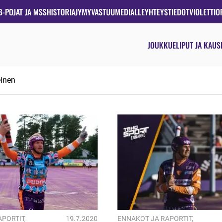
B-POJAT JA MSS
HISTORIA
JYMYVASTUU
MEDIALLE
YHTEYSTIEDOT
VIOLETTIO
JOUKKUE
LIPUT JA KAUS
einen
APORTIT
,
19.7.2020
ENNAKOT JA RAPORTIT
,