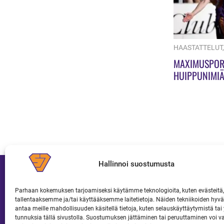
HAASTATTELUT
MAXIMUSPOR
HUIPPUNIMIÄ
KORHONEN
Hallinnoi suostumusta
Parhaan kokemuksen tarjoamiseksi käytämme teknologioita, kuten evästeitä,
tallentaaksemme ja/tai käyttääksemme laitetietoja. Näiden tekniikoiden hy
JOUKKUE
LIPUT JA KAUSIKORTIT
antaa meille mahdollisuuden käsitellä tietoja, kuten selauskäyttäytymistä tai y
tunnuksia tällä sivustolla. Suostumuksen jättäminen tai peruuttaminen voi v