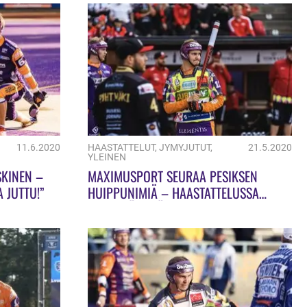
11.6.2020
HAASTATTELUT
,
JYMYJUTUT
,
21.5.2020
YLEINEN
SKINEN –
MAXIMUSPORT SEURAA PESIKSEN
 JUTTU!”
HUIPPUNIMIÄ – HAASTATTELUSSA
LAURI RÖNKKÖ