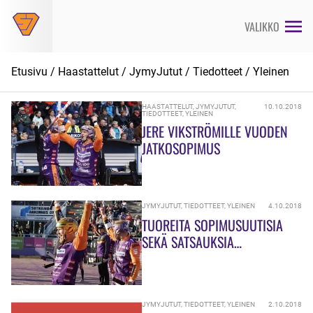
Siirry
suoraan
VALIKKO
sisältöön
Etusivu
/
Haastattelut
/
JymyJutut
/
Tiedotteet
/
Yleinen
HAASTATTELUT
,
JYMYJUTUT
,
10.10.2018
TIEDOTTEET
,
YLEINEN
JERE VIKSTRÖMILLE VUODEN
JATKOSOPIMUS
JYMYJUTUT
,
TIEDOTTEET
,
YLEINEN
4.10.2018
TUOREITA SOPIMUSUUTISIA
SEKÄ SATSAUKSIA
TULEVAISUUTEEN
JYMYJUTUT
,
TIEDOTTEET
,
YLEINEN
2.10.2018