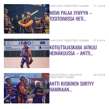
JYMYJUTUT
,
TIEDOTTEET
,
YLEINEN
17.7.2018
NIEMI PALAA JYMYYN –
TOSITOIMISSA HETI
HUOMENNA
JYMYJUTUT
,
TIEDOTTEET
,
YLEINEN
27.6.2018
KOTIUTTAJASKABA JATKUU
HEINÄKUUSSA – ANTTI
KORHONEN SYYNISSÄ
HAASTATTELUT
,
JYMYJUTUT
,
26.6.2018
TIEDOTTEET
,
YLEINEN
ANTTI KIISKINEN SIIRTYY
HAMINAAN
OTTELUKOHTAISELLA
SOPIMUKSELLA