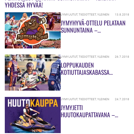
YHDESSÄ HYVÄÄ!
JYMYJUTUT
,
TIEDOTTEET
,
YLEINEN
13.8.2018
JYMYHYVÄ-OTTELU PELATAAN
SUNNUNTAINA –
LAHJOITUSKOHTEENA
KAINUUN SYÖPÄPOTILAAT
JYMYJUTUT
,
TIEDOTTEET
,
YLEINEN
26.7.2018
LOPPUKAUDEN
KOTIUTTAJASKABASSA
SUURENNUSLASIN ALLA LAURI
RÖNKKÖ
JYMYJUTUT
,
TIEDOTTEET
,
YLEINEN
24.7.2018
JYMYJETTI
HUUTOKAUPATTAVANA –
”KYLLÄ TÄSSÄ JETTIKUUME
ISKI!”