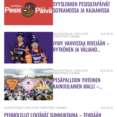
SYYSLOMIEN PESISILTAPÄIVÄT
SOTKAMOSSA JA KAJAANISSA
HAASTATTELUT
,
JYMYJUTUT
,
19.9.2018
TIEDOTTEET
,
YLEINEN
JYMY VAHVISTAA RIVEJÄÄN –
RYTKÖNEN JA VÄLIAHO
SOPIMUKSIIN
HAASTATTELUT
,
JYMYJUTUT
,
20.8.2018
TIEDOTTEET
,
YLEINEN
PESÄPALLOON YHTEINEN
KAINUULAINEN MALLI –
”VETOVOIMA KASVAA
ENTISESTÄÄN”
HAASTATTELUT
,
JYMYJUTUT
,
TIEDOTTEET
,
YLEINEN
18.8.2018
PEHMOLELUT LENTÄVÄT SUNNUNTAINA – TEHDÄÄN