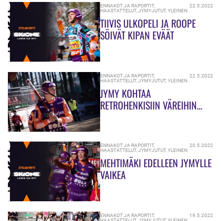
ENNAKOT JA RAPORTIT
,
22.5.2022
HAASTATTELUT
,
JYMYJUTUT
,
YLEINEN
TIIVIS ULKOPELI JA ROOPE
SÖIVÄT KIPAN EVÄÄT
ENNAKOT JA RAPORTIT
,
22.5.2022
HAASTATTELUT
,
JYMYJUTUT
,
YLEINEN
JYMY KOHTAA
RETROHENKISIIN VÄREIHIN
PALANNEEN KIPAN
RANTAKENTÄLLÄ
ENNAKOT JA RAPORTIT
,
20.5.2022
HAASTATTELUT
,
JYMYJUTUT
,
YLEINEN
MEHTIMÄKI EDELLEEN JYMYLLE
VAIKEA
ENNAKOT JA RAPORTIT
,
19.5.2022
HAASTATTELUT
,
JYMYJUTUT
,
YLEINEN