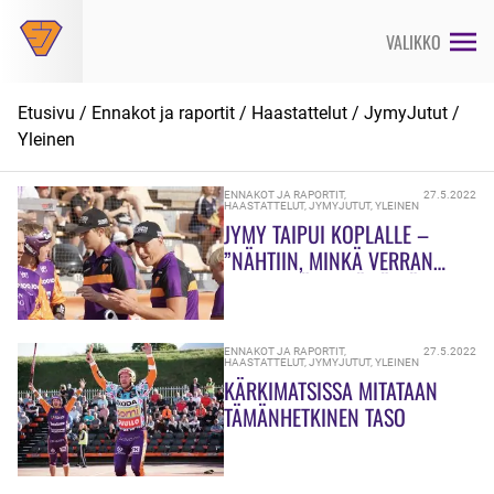
Siirry
suoraan
VALIKKO
sisältöön
Etusivu
/
Ennakot ja raportit
/
Haastattelut
/
JymyJutut
/
Yleinen
ENNAKOT JA RAPORTIT
,
27.5.2022
HAASTATTELUT
,
JYMYJUTUT
,
YLEINEN
JYMY TAIPUI KOPLALLE –
”NÄHTIIN, MINKÄ VERRAN
OLLAAN JÄLJESSÄ TÄLLÄ
HETKELLÄ!”
ENNAKOT JA RAPORTIT
,
27.5.2022
HAASTATTELUT
,
JYMYJUTUT
,
YLEINEN
KÄRKIMATSISSA MITATAAN
TÄMÄNHETKINEN TASO