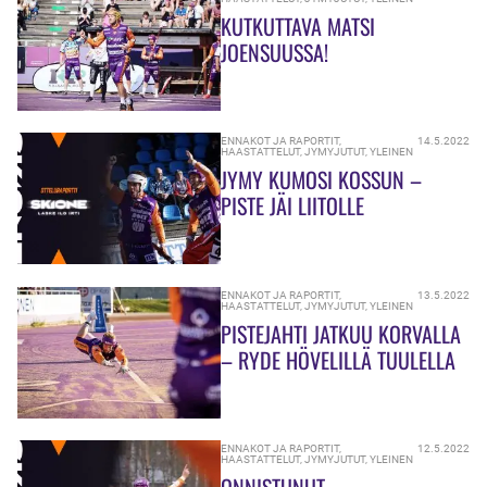
KUTKUTTAVA MATSI
JOENSUUSSA!
ENNAKOT JA RAPORTIT
,
14.5.2022
HAASTATTELUT
,
JYMYJUTUT
,
YLEINEN
JYMY KUMOSI KOSSUN –
PISTE JÄI LIITOLLE
ENNAKOT JA RAPORTIT
,
13.5.2022
HAASTATTELUT
,
JYMYJUTUT
,
YLEINEN
PISTEJAHTI JATKUU KORVALLA
– RYDE HÖVELILLÄ TUULELLA
ENNAKOT JA RAPORTIT
,
12.5.2022
HAASTATTELUT
,
JYMYJUTUT
,
YLEINEN