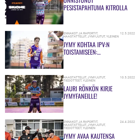
ONNISTUNUT
PESISTAPAHTUMA KITROLLA
ENNAKOT JA RAPORTIT
,
12.5.2022
HAASTATTELUT
,
JYMYJUTUT
,
YLEINEN
JYMY KOHTAA IPV:N
TOISTAMISEEN:
LEGENDAARINEN KITRON
STADION PELIPAIKKANA
HAASTATTELUT
,
JYMYJUTUT
,
10.5.2022
TIEDOTTEET
,
YLEINEN
LAURI RÖNKÖN KIRJE
JYMYFANEILLE!
ENNAKOT JA RAPORTIT
,
24.4.2022
HAASTATTELUT
,
JYMYJUTUT
,
TIEDOTTEET
,
YLEINEN
JYMY AVAA KAUTENSA