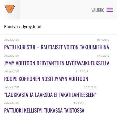
Siirry
suoraan
VALIKKO
sisältöön
Etusivu
/
JymyJutut
JYMYJUTUT
18.7.2013
PATTU KUKISTUI – RAUTIAISET VOITON TAKUUMIEHINÄ
JYMYJUTUT
17.7.2013
JYMY VOITTOON DEBYTANTTIEN MYÖTÄVAIKUTUKSELLA
JYMYJUTUT
11.7.2013
ROOPE KORHONEN NOSTI JYMYN VOITTOON
JYMYJUTUT
10.7.2013
”LAUKKASTA JA LAAKSOA EI TAKATILANTEESEEN”
JYMYJUTUT
9.7.2013
PATTIJOKI KELLISTYI TIUKASSA TAISTOSSA