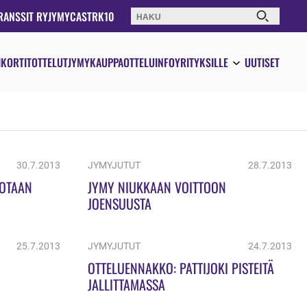
RANSSIT RY
JYMYCAST
RK10
Haku:
IKORTIT
OTTELUT
JYMYKAUPPA
OTTELUINFO
YRITYKSILLE
UUTISET
30.7.2013
JYMYJUTUT
28.7.2013
KOTAAN
JYMY NIUKKAAN VOITTOON
JOENSUUSTA
25.7.2013
JYMYJUTUT
24.7.2013
OTTELUENNAKKO: PATTIJOKI PISTEITÄ
JALLITTAMASSA