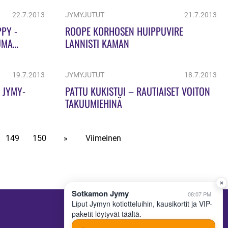
22.7.2013
JYMYJUTUT
21.7.2013
PY -
ROOPE KORHOSEN HUIPPUVIRE
UMA
LANNISTI KAMAN
.7.-28.7.!
19.7.2013
JYMYJUTUT
18.7.2013
N JYMY-
PATTU KUKISTUI – RAUTIAISET VOITON
TAKUUMIEHINÄ
149
150
»
Viimeinen