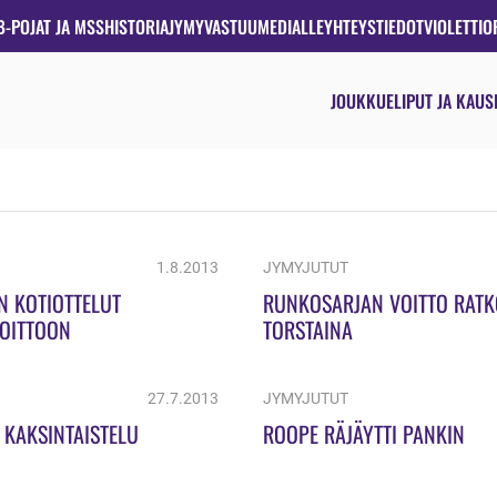
B-POJAT JA MSS
HISTORIA
JYMYVASTUU
MEDIALLE
YHTEYSTIEDOT
VIOLETTIO
JOUKKUE
LIPUT JA KAUS
1.8.2013
JYMYJUTUT
 KOTIOTTELUT
RUNKOSARJAN VOITTO RAT
VOITTOON
TORSTAINA
27.7.2013
JYMYJUTUT
 KAKSINTAISTELU
ROOPE RÄJÄYTTI PANKIN