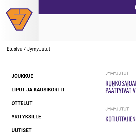
Siirry
suoraan
sisältöön
Etusivu
/
JymyJutut
JYMYJUTUT
JOUKKUE
RUNKOSARJAN
PÄÄTTYIVÄT 
LIPUT JA KAUSIKORTIT
OTTELUT
JYMYJUTUT
YRITYKSILLE
KOTIUTTAJIEN
UUTISET