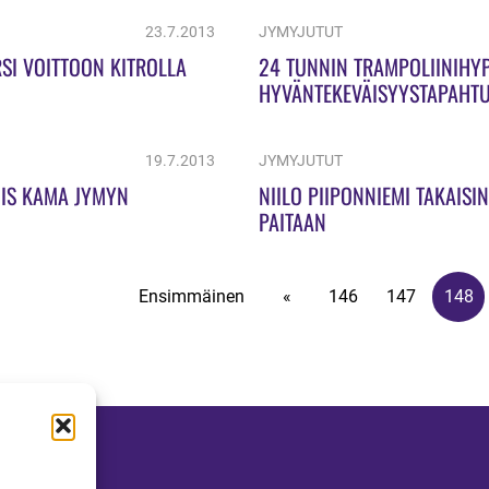
23.7.2013
JYMYJUTUT
SI VOITTOON KITROLLA
24 TUNNIN TRAMPOLIINIHYP
HYVÄNTEKEVÄISYYSTAPAHT
HIUKAN PESISSTADIONILLA 27
19.7.2013
JYMYJUTUT
IS KAMA JYMYN
NIILO PIIPONNIEMI TAKAISI
PAITAAN
Ensimmäinen
«
146
147
148