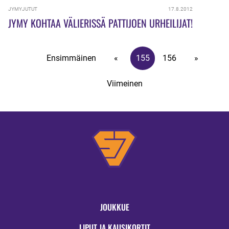
JYMYJUTUT
17.8.2012
JYMY KOHTAA VÄLIERISSÄ PATTIJOEN URHEILIJAT!
Ensimmäinen
«
155
156
»
Viimeinen
JOUKKUE
LIPUT JA KAUSIKORTIT