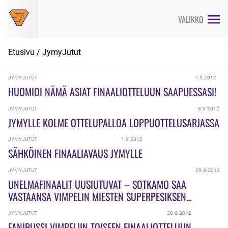
Siirry
suoraan
VALIKKO
sisältöön
Etusivu
/
JymyJutut
JYMYJUTUT
7.9.2012
HUOMIOI NÄMÄ ASIAT FINAALIOTTELUUN SAAPUESSASI!
JYMYJUTUT
3.9.2012
JYMYLLE KOLME OTTELUPALLOA LOPPUOTTELUSARJASSA
JYMYJUTUT
1.9.2012
SÄHKÖINEN FINAALIAVAUS JYMYLLE
JYMYJUTUT
29.8.2012
UNELMAFINAALIT UUSIUTUVAT – SOTKAMO SAA
VASTAANSA VIMPELIN MIESTEN SUPERPESIKSEN
LOPPUOTTELUISSA
JYMYJUTUT
28.8.2012
FANIBUSSI VIMPELIIN TOISEEN FINAALIOTTELUUN