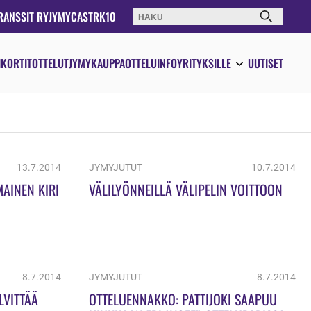
RANSSIT RY
JYMYCAST
RK10
Haku:
IKORTIT
OTTELUT
JYMYKAUPPA
OTTELUINFO
YRITYKSILLE
UUTISET
13.7.2014
JYMYJUTUT
10.7.2014
AINEN KIRI
VÄLILYÖNNEILLÄ VÄLIPELIN VOITTOON
8.7.2014
JYMYJUTUT
8.7.2014
LVITTÄÄ
OTTELUENNAKKO: PATTIJOKI SAAPUU