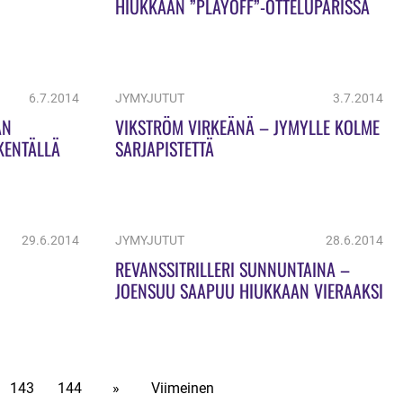
HIUKKAAN ”PLAYOFF”-OTTELUPARISSA
6.7.2014
JYMYJUTUT
3.7.2014
ÄN
VIKSTRÖM VIRKEÄNÄ – JYMYLLE KOLME
KENTÄLLÄ
SARJAPISTETTÄ
29.6.2014
JYMYJUTUT
28.6.2014
REVANSSITRILLERI SUNNUNTAINA –
JOENSUU SAAPUU HIUKKAAN VIERAAKSI
143
144
»
Viimeinen