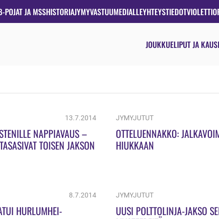
B-POJAT JA MSS
HISTORIA
JYMYVASTUU
MEDIALLE
YHTEYSTIEDOT
VIOLETTIO
JOUKKUE
LIPUT JA KAUS
13.7.2014
JYMYJUTUT
STENILLE NAPPIAVAUS –
OTTELUENNAKKO: JALKAVOIM
 TASASIVAT TOISEN JAKSON
HIUKKAAN
8.7.2014
JYMYJUTUT
AATUI HURLUMHEI-
UUSI POLTTOLINJA-JAKSO SE