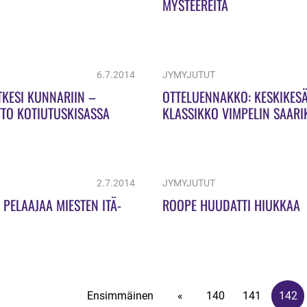
MYSTEEREITÄ
6.7.2014
JYMYJUTUT
TKESI KUNNARIIN –
OTTELUENNAKKO: KESKIKES
TTO KOTIUTUSKISASSA
KLASSIKKO VIMPELIN SAARI
2.7.2014
JYMYJUTUT
I PELAAJAA MIESTEN ITÄ-
ROOPE HUUDATTI HIUKKAA
Ensimmäinen
«
140
141
142