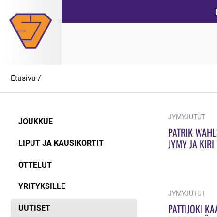
Siirry
suoraan
sisältöön
Etusivu
/
JYMYJUTUT
JOUKKUE
PATRIK WAHL
JYMY JA KIRI
LIPUT JA KAUSIKORTIT
OTTELUT
YRITYKSILLE
JYMYJUTUT
PATTIJOKI K
UUTISET