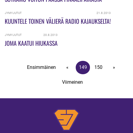
JYMYJUTUT
21.8.2013
KUUNTELE TOINEN VÄLIERÄ RADIO KAJAUKSELTA!
JYMYJUTUT
20.8.2013
JOMA KAATUI HIUKASSA
Ensimmäinen
«
149
150
»
Viimeinen