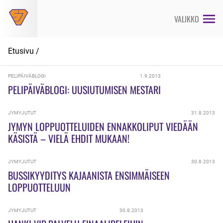
Siirry
suoraan
VALIKKO
sisältöön
Etusivu
/
PELIPÄIVÄBLOGI
1.9.2013
PELIPÄIVÄBLOGI: UUSIUTUMISEN MESTARI
JYMYJUTUT
31.8.2013
JYMYN LOPPUOTTELUIDEN ENNAKKOLIPUT VIEDÄÄN
KÄSISTÄ – VIELÄ EHDIT MUKAAN!
JYMYJUTUT
30.8.2013
BUSSIKYYDITYS KAJAANISTA ENSIMMÄISEEN
LOPPUOTTELUUN
JYMYJUTUT
30.8.2013