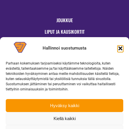
JOUKKUE
LIPUT JA KAUSIKORTIT
OTTELUT
Hallinnoi suostumusta
JYMYKAUPPA
Parhaan kokemuksen tarjoamiseksi käytämme teknologioita, kuten
OTTELUINFO
evästeitä, tallentaaksemme ja/tai käyttääksemme laitetietoja. Näiden
tekniikoiden hyväksyminen antaa meille mahdollisuuden käsitellä tietoja,
UUTISET
kuten selauskäyttäytymistä tai yksilöllisiä tunnuksia tällä sivustolla.
Suostumuksen jättäminen tai peruuttaminen voi vaikuttaa haitallisesti
YRITYKSILLE
tiettyihin ominaisuuksiin ja toimintoihin.
MEDIALLE
Hyväksy kaikki
Kiellä kaikki
Copyright 2026 Superjymy Oy | Linturinteenkatu 1, 88610 Vuokatti |