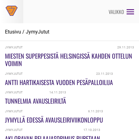
Siirry
suoraan
VALIKKO
sisältöön
Etusivu
/
JymyJutut
JYMYJUTUT
29.11.2013
MIESTEN SUPERPESISTÄ HELSINGISSÄ KAHDEN OTTELUN
VOIMIN
JYMYJUTUT
23.11.2013
ANTTI HARTIKAISESTA VUODEN PESÄPALLOILIJA
JYMYJUTUT
14.11.2013
TUNNELMIA AVAUSLEIRILTÄ
JYMYJUTUT
6.11.2013
JYMYLLÄ EDESSÄ AVAUSLEIRIVIIKONLOPPU
JYMYJUTUT
17.10.2013
AKI ORAVAN PELAAJASOPIMUS PURETAAN