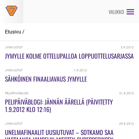
Siirry
suoraan
VALIKKO
sisältöön
Etusivu
/
JYMYJUTUT
3.9.2012
JYMYLLE KOLME OTTELUPALLOA LOPPUOTTELUSARJASSA
JYMYJUTUT
1.9.2012
SÄHKÖINEN FINAALIAVAUS JYMYLLE
PELIPÄIVÄBLOGI
31.8.2012
PELIPÄIVÄBLOGI: JÄNNÄN ÄÄRELLÄ (PÄIVITETTY
1.9.2012 KLO 12:16)
JYMYJUTUT
29.8.2012
UNELMAFINAALIT UUSIUTUVAT – SOTKAMO SAA