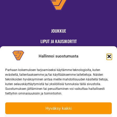
JOUKKUE
LIPUT JA KAUSIKORTIT
OTTELUT
Hallinnoi suostumusta
JYMYKAUPPA
Parhaan kokemuksen tarjoamiseksi käytämme teknologioita, kuten
OTTELUINFO
evästeitä, tallentaaksemme ja/tai käyttääksemme laitetietoja. Näiden
tekniikoiden hyväksyminen antaa meille mahdollisuuden käsitellä tietoja,
UUTISET
kuten selauskäyttäytymistä tai yksilöllisiä tunnuksia tällä sivustolla.
Suostumuksen jättäminen tai peruuttaminen voi vaikuttaa haitallisesti
YRITYKSILLE
tiettyihin ominaisuuksiin ja toimintoihin.
MEDIALLE
Hyväksy kaikki